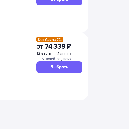
Кешбэк до 7%
от
74 ⁠338 ⁠₽
13 авг, чт — 18 авг, вт
5 ночей, за двоих
Выбрать