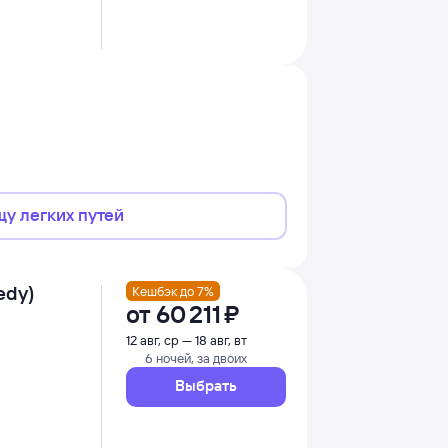
щу легких путей
edy)
Кешбэк до 7%
от
60 ⁠211 ⁠₽
12 авг, ср — 18 авг, вт
6 ночей, за двоих
Выбрать