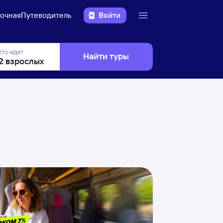
очная
Путеводитель
Войти
Кто едет
Найти туры