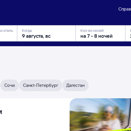
Справ
ли отель
Когда
Кол-во ночей
Сочи
Санкт-Петербург
Дагестан
м