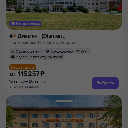
Рекомендуем
4
Диамант (Diamant)
Подмосковье: Раменское, Россия
Отдых с детьми
Кондиционер
Wi-Fi
Идеально для отдыха парой
Кешбэк до 7%
от
115 ⁠257 ⁠₽
15 авг, сб — 20 авг, чт
Выбрать
5 ночей, за двоих