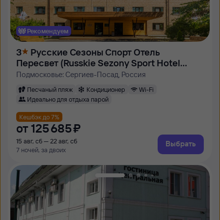
Рекомендуем
3
Русские Сезоны Спорт Отель
Пересвет (Russkie Sezony Sport Hotel
Peresvet)
Подмосковье: Сергиев-Посад, Россия
Песчаный пляж
Кондиционер
Wi-Fi
Идеально для отдыха парой
Кешбэк до 7%
от
125 ⁠685 ⁠₽
15 авг, сб — 22 авг, сб
Выбрать
7 ночей, за двоих