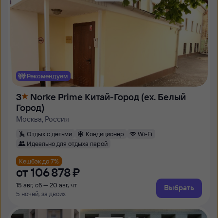
Рекомендуем
3
Norke Prime Китай-Город (ex. Белый
Город)
Москва, Россия
Отдых с детьми
Кондиционер
Wi-Fi
Идеально для отдыха парой
Кешбэк до 7%
от
106 ⁠878 ⁠₽
15 авг, сб — 20 авг, чт
Выбрать
5 ночей, за двоих