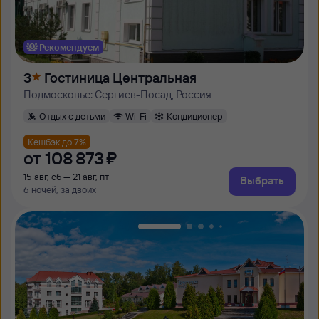
Рекомендуем
3
Гостиница Центральная
Подмосковье: Сергиев-Посад, Россия
Отдых с детьми
Wi-Fi
Кондиционер
Кешбэк до 7%
от
108 ⁠873 ⁠₽
15 авг, сб — 21 авг, пт
Выбрать
6 ночей, за двоих