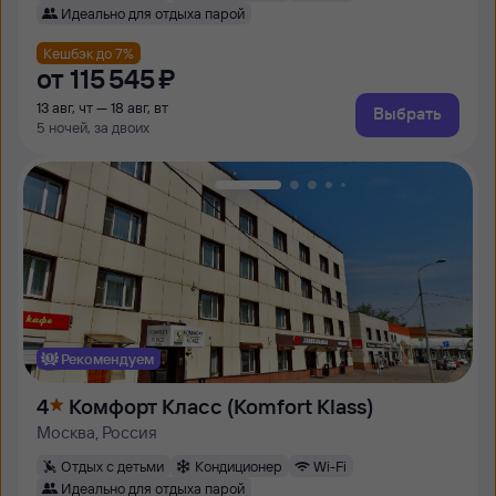
Идеально для отдыха парой
Кешбэк до 7%
от
115 ⁠545 ⁠₽
13 авг, чт — 18 авг, вт
Выбрать
5 ночей, за двоих
Рекомендуем
4
Комфорт Класс (Komfort Klass)
Москва, Россия
Отдых с детьми
Кондиционер
Wi-Fi
Идеально для отдыха парой