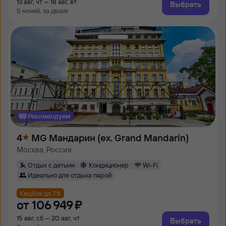
13 авг, чт — 18 авг, вт
Выбрать
5 ночей, за двоих
Рекомендуем
4
MG Мандарин (ex. Grand Mandarin)
Москва, Россия
Отдых с детьми
Кондиционер
Wi-Fi
Идеально для отдыха парой
Кешбэк до 7%
от
106 ⁠949 ⁠₽
15 авг, сб — 20 авг, чт
Выбрать