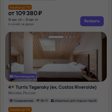
Кешбэк до 7%
от
109 ⁠380 ⁠₽
15 авг, сб — 21 авг, пт
Выбрать
6 ночей, за двоих
Рекомендуем
4
Turris Tagansky (ex. Custos Riverside)
Москва, Россия
Кондиционер
Wi-Fi
Идеально для отдыха парой
Кешбэк до 7%