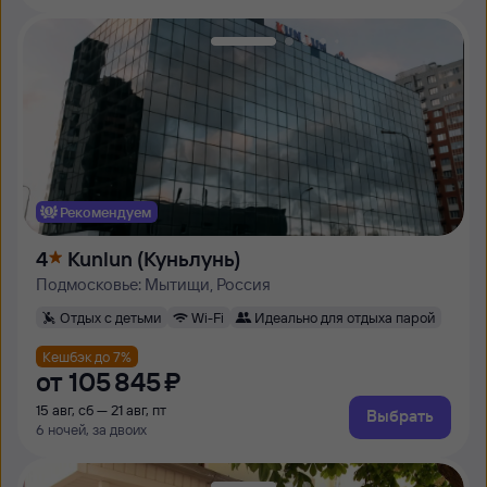
Рекомендуем
4
Kunlun (Куньлунь)
Подмосковье: Мытищи, Россия
Отдых с детьми
Wi-Fi
Идеально для отдыха парой
Кешбэк до 7%
от
105 ⁠845 ⁠₽
15 авг, сб — 21 авг, пт
Выбрать
6 ночей, за двоих