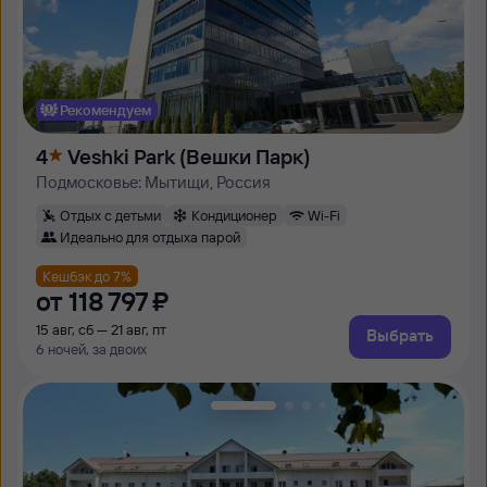
Рекомендуем
4
Veshki Park (Вешки Парк)
Подмосковье: Мытищи, Россия
Отдых с детьми
Кондиционер
Wi-Fi
Идеально для отдыха парой
Кешбэк до 7%
от
118 ⁠797 ⁠₽
15 авг, сб — 21 авг, пт
Выбрать
6 ночей, за двоих