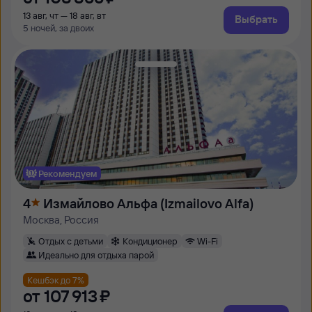
13 авг, чт — 18 авг, вт
Выбрать
5 ночей, за двоих
Рекомендуем
4
Измайлово Альфа (Izmailovo Alfa)
Москва, Россия
Отдых с детьми
Кондиционер
Wi-Fi
Идеально для отдыха парой
Кешбэк до 7%
от
107 ⁠913 ⁠₽