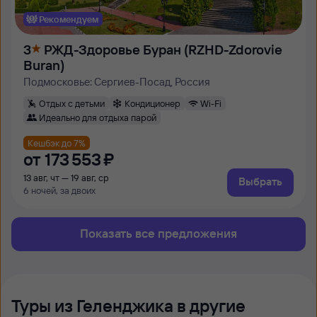
Рекомендуем
3
РЖД-Здоровье Буран (RZHD-Zdorovie
Buran)
Подмосковье: Сергиев-Посад, Россия
Отдых с детьми
Кондиционер
Wi-Fi
Идеально для отдыха парой
Кешбэк до 7%
от
173 ⁠553 ⁠₽
13 авг, чт — 19 авг, ср
Выбрать
6 ночей, за двоих
Показать все предложения
Туры из Геленджика в другие