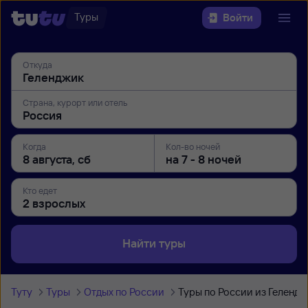
Туры
Войти
Откуда
Страна, курорт или отель
Когда
Кол-во ночей
Кто едет
Найти туры
Туту
Туры
Отдых по России
Туры по России из Геленд