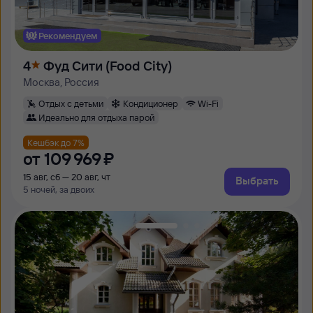
Рекомендуем
4
Фуд Сити (Food City)
Москва, Россия
Отдых с детьми
Кондиционер
Wi-Fi
Идеально для отдыха парой
Кешбэк до 7%
от
109 ⁠969 ⁠₽
15 авг, сб — 20 авг, чт
Выбрать
5 ночей, за двоих