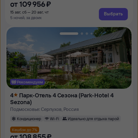
от
109 ⁠956 ⁠₽
15 авг, сб — 20 авг, чт
Выбрать
5 ночей, за двоих
Рекомендуем
4
Парк-Отель 4 Сезона (Park-Hotel 4
Sezona)
Подмосковье: Серпухов, Россия
Кондиционер
Wi-Fi
Идеально для отдыха парой
Кешбэк до 7%
от
108 ⁠855 ⁠₽