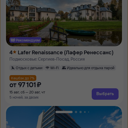
Рекомендуем
4
Lafer Renaissance (Лафер Ренессанс)
Подмосковье: Сергиев-Посад, Россия
Отдых с детьми
Wi-Fi
Идеально для отдыха парой
Кешбэк до 7%
от
97 ⁠101 ⁠₽
15 авг, сб — 20 авг, чт
Выбрать
5 ночей, за двоих