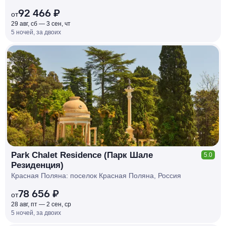
92 466 ₽
от
29 авг, сб — 3 сен, чт
5 ночей, за двоих
КЕШБЭК
РУБЛЯ
МИ
Д
О 7
%
Park Chalet Residence (Парк Шале
5.0
Резиденция)
Красная Поляна: поселок Красная Поляна, Россия
78 656 ₽
от
28 авг, пт — 2 сен, ср
5 ночей, за двоих