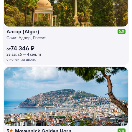
Алгор (Algor)
5.0
Сочи: Адлер, Россия
74 346 ₽
от
29 авг, сб — 4 сен, пт
6 ночей, за двоих
КЕШБЭК
РУБЛЯ
МИ
Д
О 7
%
5
Movenpick Golden Horn
5.0