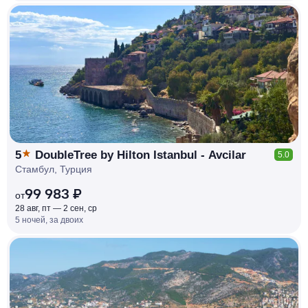
КЕШБЭК
РУБЛЯ
МИ
Д
О 7
%
5
DoubleTree by Hilton Istanbul - Avcilar
5.0
Стамбул, Турция
99 983 ₽
от
28 авг, пт — 2 сен, ср
5 ночей, за двоих
КЕШБЭК
РУБЛЯ
МИ
Д
О 7
%