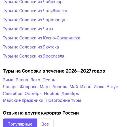
Туры на Соловки из Чебоксар
Туры на Соловки из Челябинска
Туры на Соловки из Череповца
Туры на Соловки из Читы
Туры на Соловки из Южно-Сахалинска
Туры на Соловки из Якутска
Туры на Соловки из Ярославля
Туры на Соловки в течение 2026—2027 годов
зима
весна
лето
осень
Январь
Февраль
Март
Апрель
Май
Июнь
Июль
Август
Сентябрь
Октябрь
Ноябрь
Декабрь
майские праздники
новогодние туры
Отдых на других курортах России
Популярные
Все