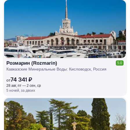
КЕШБЭК
РУБЛЯ
МИ
Д
О 7
%
Розмарин (Rozmarin)
5.0
Кавказские Минеральные Воды: Кисловодск, Россия
74 341 ₽
от
28 авг, пт — 2 сен, ср
5 ночей, за двоих
КЕШБЭК
РУБЛЯ
МИ
Д
О 7
%