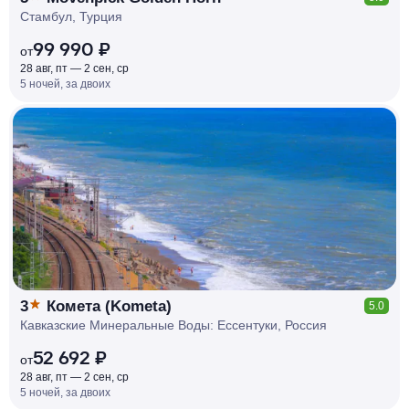
Стамбул, Турция
99 990 ₽
от
28 авг, пт — 2 сен, ср
5 ночей, за двоих
КЕШБЭК
РУБЛЯ
МИ
Д
О 7
%
3
Комета (Kometa)
5.0
Кавказские Минеральные Воды: Ессентуки, Россия
52 692 ₽
от
28 авг, пт — 2 сен, ср
5 ночей, за двоих