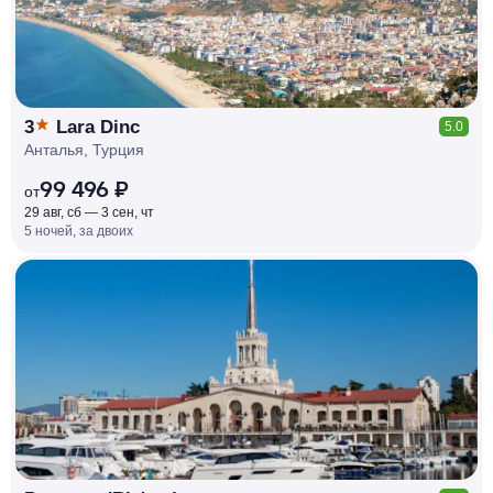
3
Lara Dinc
5.0
Анталья, Турция
99 496 ₽
от
29 авг, сб — 3 сен, чт
5 ночей, за двоих
КЕШБЭК
РУБЛЯ
МИ
Д
О 7
%