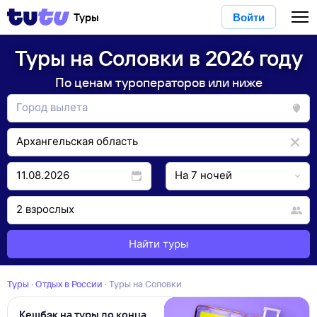
Туры
Войти
Туры на Соловки в 2026 году
По ценам туроператоров или ниже
Найти туры
Туры
·
Отдых в России
·
Туры на Соловки
Кешбэк на туры до конца