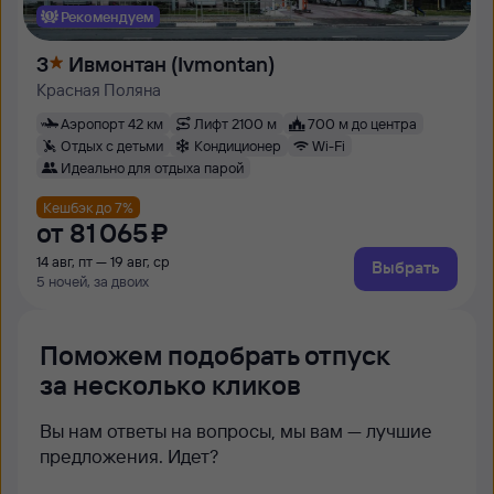
Рекомендуем
3
Ивмонтан (Ivmontan)
Красная Поляна
Аэропорт 42 км
Лифт 2100 м
700 м до центра
Отдых с детьми
Кондиционер
Wi-Fi
Идеально для отдыха парой
Кешбэк до 7%
от
81 ⁠065 ⁠₽
14 авг, пт — 19 авг, ср
Выбрать
5 ночей, за двоих
Поможем подобрать отпуск
за несколько кликов
Вы нам ответы на вопросы, мы вам — лучшие
предложения. Идет?