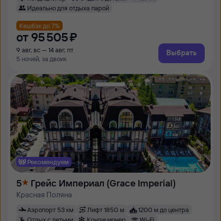
Идеально для отдыха парой
Кешбэк до 7%
от
95 ⁠505 ⁠₽
9 авг, вс — 14 авг, пт
Выбрать
5 ночей, за двоих
Рекомендуем
5
Грейс Империал (Grace Imperial)
Красная Поляна
Аэропорт 53 км
Лифт 1850 м
1200 м до центра
Отдых с детьми
Кондиционер
Wi-Fi