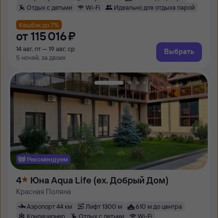
Отдых с детьми
Wi-Fi
Идеально для отдыха парой
Кешбэк до 7%
от
115 ⁠016 ⁠₽
14 авг, пт — 19 авг, ср
Выбрать
5 ночей, за двоих
Рекомендуем
4
Юна Aqua Life (ex. Добрый Дом)
Красная Поляна
Аэропорт 44 км
Лифт 1300 м
610 м до центра
Кондиционер
Отдых с детьми
Wi-Fi