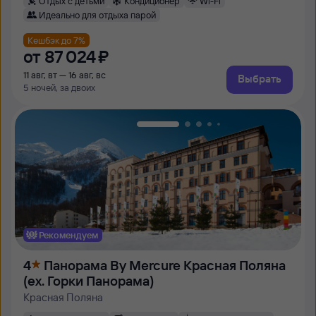
Отдых с детьми
Кондиционер
Wi-Fi
Идеально для отдыха парой
Кешбэк до 7%
от
87 ⁠024 ⁠₽
11 авг, вт — 16 авг, вс
Выбрать
5 ночей, за двоих
Рекомендуем
4
Панорама By Mercure Красная Поляна
(ex. Горки Панорама)
Красная Поляна