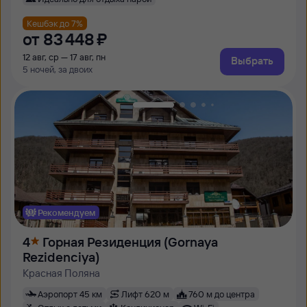
Кешбэк до 7%
от
83 ⁠448 ⁠₽
12 авг, ср — 17 авг, пн
Выбрать
5 ночей, за двоих
Рекомендуем
4
Горная Резиденция (Gornaya
Rezidenciya)
Красная Поляна
Аэропорт 45 км
Лифт 620 м
760 м до центра