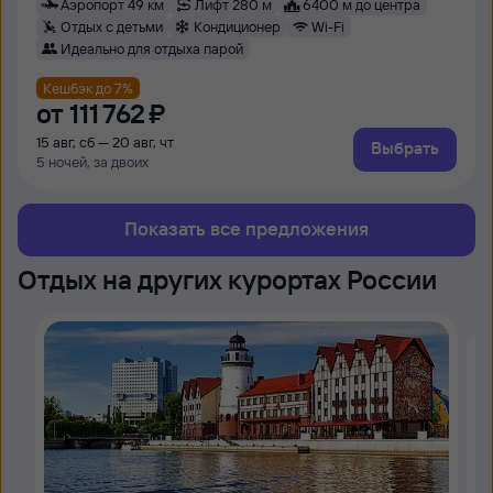
Аэропорт 49 км
Лифт 280 м
6400 м до центра
Отдых с детьми
Кондиционер
Wi-Fi
Идеально для отдыха парой
Кешбэк до 7%
от
111 ⁠762 ⁠₽
15 авг, сб — 20 авг, чт
Выбрать
5 ночей, за двоих
Показать все предложения
Отдых на других курортах России