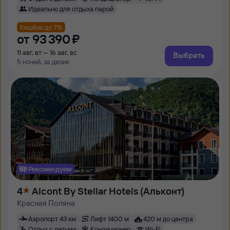
Идеально для отдыха парой
Кешбэк до 7%
от
93 ⁠390 ⁠₽
11 авг, вт — 16 авг, вс
Выбрать
5 ночей, за двоих
Рекомендуем
4
Alсont By Stellar Hotels (Альконт)
Красная Поляна
Аэропорт 43 км
Лифт 1400 м
420 м до центра
Отдых с детьми
Кондиционер
Wi-Fi