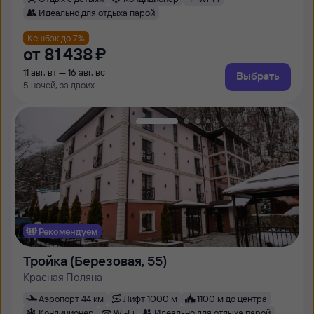
Идеально для отдыха парой
Кешбэк до 7%
от
81 ⁠438 ⁠₽
11 авг, вт — 16 авг, вс
Выбрать
5 ночей, за двоих
Рекомендуем
Тройка (Березовая, 55)
Красная Поляна
Аэропорт 44 км
Лифт 1000 м
1100 м до центра
Кондиционер
Wi-Fi
Идеально для отдыха парой