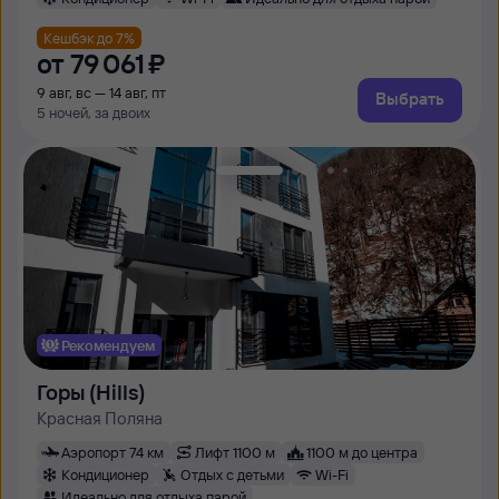
Кешбэк до 7%
от
79 ⁠061 ⁠₽
9 авг, вс — 14 авг, пт
Выбрать
5 ночей, за двоих
Рекомендуем
Горы (Hills)
Красная Поляна
Аэропорт 74 км
Лифт 1100 м
1100 м до центра
Кондиционер
Отдых с детьми
Wi-Fi
Идеально для отдыха парой