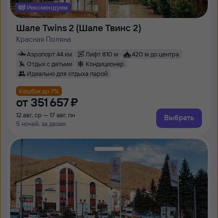
Рекомендуем
Шале Twins 2 (Шале Твинс 2)
Красная Поляна
Аэропорт 44 км
Лифт 810 м
420 м до центра
Отдых с детьми
Кондиционер
Идеально для отдыха парой
Кешбэк до 7%
от
351 ⁠657 ⁠₽
12 авг, ср — 17 авг, пн
Выбрать
5 ночей, за двоих