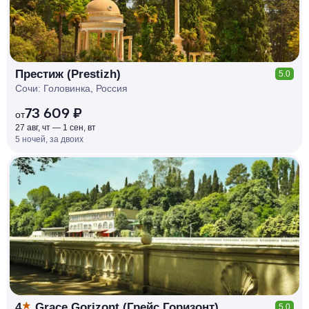
Престиж (Prestizh)
5.0
Сочи: Головинка, Россия
73 609 ₽
от
27 авг, чт — 1 сен, вт
5 ночей, за двоих
КЕШБЭК
РУБЛЯ
МИ
Д
О 7
%
4
Grace Gorizont (Грейс Горизонт)
5.0