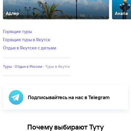
Адлер
Анапа
Абакан
Абзаково
Адыгея
Азов
Александров
Алтай
Алтайский
край
Анадырь
Армхи
Архангельск
Архангельская
Горящие туры
область
Архипо-
Горящие туры в Якутск
Осиповка
Архыз
Астрахань
Байкал
Барнаул
Башкирия
Белгород
Б
Новгород
Великий
Отдых в Якутске с детьми
Устюг
Витязево
Владивосток
Владикавказ
Владимир
Владимирск
область
Волгоград
Вологда
Воронеж
Выборг
Георгиевск
Горки
Город
Горно-Алтайск
Горячий
Туры
·
Отдых в России
·
Туры в Якутск
Ключ
Грозный
Гуамка
Дагестан
Дагомыс
Дедеркой
Дербент
Джеме
автономная
область
Ейск
Екатеринбург
Елабуга
Ессентуки
Железноводск
Зел
кольцо
Иваново
Ижевск
Имеретинский
Иркутск
Йошкар-
Ола
Кабардинка
Кабардино-
Подписывайтесь на нас в Telegram
Балкария
КавМинВоды
Казань
Калининград
Калининградcкая
область
Калуга
Калязин
Каменномостский
Камчатский
край
Карачаево-
Черкесия
Карелия
Каспийск
Кемерово
Киров
Кисловодск
Ковров
К
Поляна
Краснодар
Краснодарский
Почему выбирают Туту
край
Красноярск
Красноярский край
Крым
Курган
Куртатинское