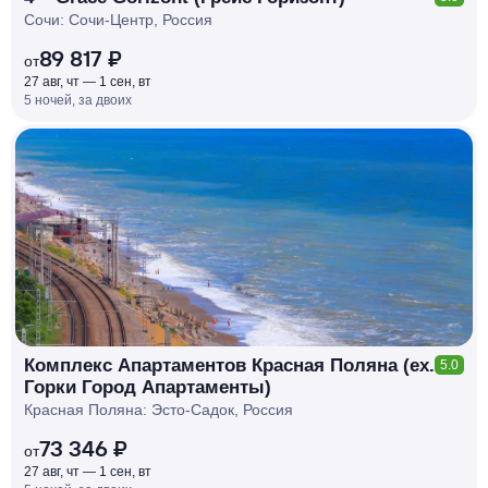
Сочи: Сочи-Центр, Россия
89 817 ₽
от
27 авг, чт — 1 сен, вт
5 ночей, за двоих
КЕШБЭК
РУБЛЯ
МИ
Д
О 7
%
Комплекс Апартаментов Красная Поляна (ex.
5.0
Горки Город Апартаменты)
Красная Поляна: Эсто-Садок, Россия
73 346 ₽
от
27 авг, чт — 1 сен, вт