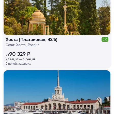
Хоста (Платановая, 43/5)
5.0
Сочи: Хоста, Россия
90 329 ₽
от
27 авг, чт — 1 сен, вт
5 ночей, за двоих
КЕШБЭК
РУБЛЯ
МИ
Д
О 7
%