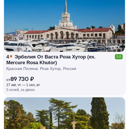
КЕШБЭК
РУБЛЯ
МИ
Д
О 7
%
4
Эрбелия От Васта Роза Хутор (ex.
5.0
Mercure Rosa Khutor)
Красная Поляна: Роза Хутор, Россия
89 730 ₽
от
27 авг, чт — 1 сен, вт
5 ночей, за двоих
КЕШБЭК
РУБЛЯ
МИ
Д
О 7
%