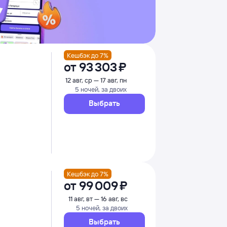
Кешбэк до 7%
от
93 ⁠303 ⁠₽
12 авг, ср — 17 авг, пн
5 ночей, за двоих
Выбрать
Кешбэк до 7%
от
99 ⁠009 ⁠₽
11 авг, вт — 16 авг, вс
5 ночей, за двоих
Выбрать