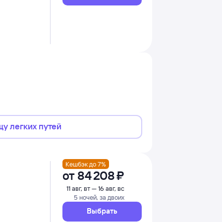
щу легких путей
Кешбэк до 7%
от
84 ⁠208 ⁠₽
11 авг, вт — 16 авг, вс
5 ночей, за двоих
Выбрать