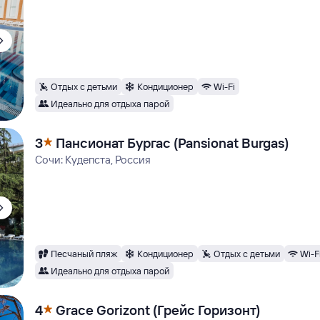
Отдых с детьми
Кондиционер
Wi-Fi
Идеально для отдыха парой
3
Пансионат Бургас (Pansionat Burgas)
Сочи: Кудепста, Россия
Песчаный пляж
Кондиционер
Отдых с детьми
Wi-F
Идеально для отдыха парой
4
Grace Gorizont (Грейс Горизонт)