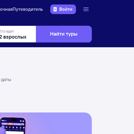
очная
Путеводитель
Войти
Кто едет
Найти туры
е даты