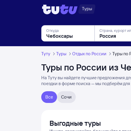
Туры
Откуда
Страна, курорт и
Туту
Туры
Отдых по России
Туры по 
Туры по России из Ч
На Туту вы найдете лучшие предложения для
поездки в форме поиска — мы подберём для 
Все
Сочи
Выгодные туры