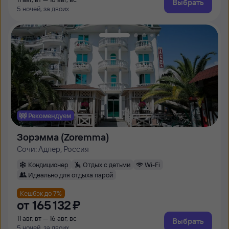
Выбрать
5 ночей, за двоих
Рекомендуем
Зорэмма (Zoremma)
Сочи: Адлер, Россия
Кондиционер
Отдых с детьми
Wi-Fi
Идеально для отдыха парой
Кешбэк до 7%
от
165 ⁠132 ⁠₽
11 авг, вт — 16 авг, вс
Выбрать
5 ночей, за двоих