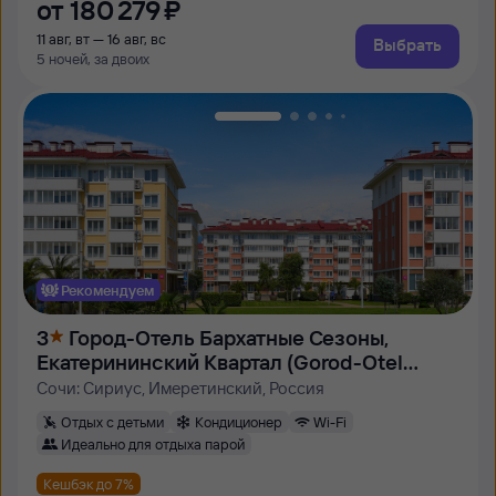
от
180 ⁠279 ⁠₽
11 авг, вт — 16 авг, вс
Выбрать
5 ночей, за двоих
Рекомендуем
3
Город-Отель Бархатные Сезоны,
Екатерининский Квартал (Gorod-Otel
Barhatnye Sezony, Ekaterininskij Kvartal)
Сочи: Сириус, Имеретинский, Россия
Отдых с детьми
Кондиционер
Wi-Fi
Идеально для отдыха парой
Кешбэк до 7%