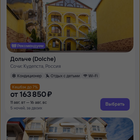
Рекомендуем
Дольче (Dolche)
Сочи: Кудепста, Россия
Кондиционер
Отдых с детьми
Wi-Fi
Кешбэк до 7%
от
163 ⁠850 ⁠₽
11 авг, вт — 16 авг, вс
Выбрать
5 ночей, за двоих