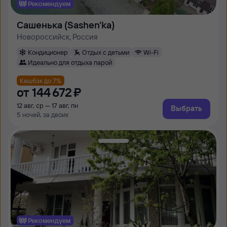
Рекомендуем
Сашенька (Sashen'ka)
Новороссийск, Россия
Кондиционер
Отдых с детьми
Wi-Fi
Идеально для отдыха парой
Кешбэк до 7%
от
144 ⁠672 ⁠₽
12 авг, ср — 17 авг, пн
Выбрать
5 ночей, за двоих
Рекомендуем