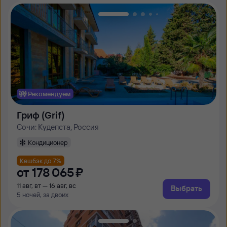
Рекомендуем
Гриф (Grif)
Сочи: Кудепста, Россия
Кондиционер
Кешбэк до 7%
от
178 ⁠065 ⁠₽
11 авг, вт — 16 авг, вс
Выбрать
5 ночей, за двоих