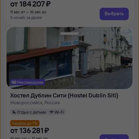
от
184 ⁠207 ⁠₽
11 авг, вт — 16 авг, вс
Выбрать
5 ночей, за двоих
Рекомендуем
Хостел Дублин Сити (Hostel Dublin Siti)
Новороссийск, Россия
Отдых с детьми
Wi-Fi
Кешбэк до 7%
от
136 ⁠281 ⁠₽
12 авг, ср — 17 авг, пн