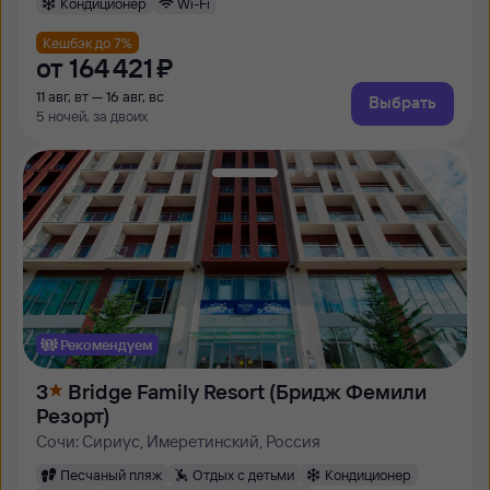
Кондиционер
Wi-Fi
Кешбэк до 7%
от
164 ⁠421 ⁠₽
11 авг, вт — 16 авг, вс
Выбрать
5 ночей, за двоих
Рекомендуем
3
Bridge Family Resort (Бридж Фемили
Резорт)
Сочи: Сириус, Имеретинский, Россия
Песчаный пляж
Отдых с детьми
Кондиционер