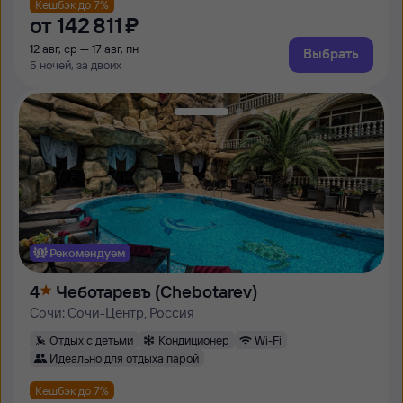
Кешбэк до 7%
от
142 ⁠811 ⁠₽
12 авг, ср — 17 авг, пн
Выбрать
5 ночей, за двоих
Рекомендуем
4
Чеботаревъ (Chebotarev)
Сочи: Сочи-Центр, Россия
Отдых с детьми
Кондиционер
Wi-Fi
Идеально для отдыха парой
Кешбэк до 7%