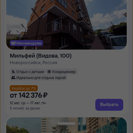
Рекомендуем
Мильфей (Видова, 100)
Новороссийск, Россия
Отдых с детьми
Кондиционер
Идеально для отдыха парой
Кешбэк до 7%
от
142 ⁠376 ⁠₽
12 авг, ср — 17 авг, пн
Выбрать
5 ночей, за двоих