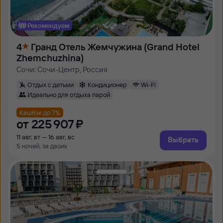
Рекомендуем
4
Гранд Отель Жемчужина (Grand Hotel
Zhemchuzhina)
Сочи: Сочи-Центр, Россия
Отдых с детьми
Кондиционер
Wi-Fi
Идеально для отдыха парой
Кешбэк до 7%
от
225 ⁠907 ⁠₽
11 авг, вт — 16 авг, вс
Выбрать
5 ночей, за двоих