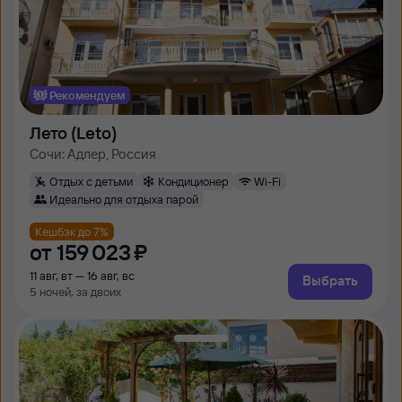
Рекомендуем
Лето (Leto)
Сочи: Адлер, Россия
Отдых с детьми
Кондиционер
Wi-Fi
Идеально для отдыха парой
Кешбэк до 7%
от
159 ⁠023 ⁠₽
11 авг, вт — 16 авг, вс
Выбрать
5 ночей, за двоих