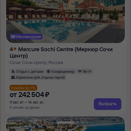
Рекомендуем
4
Mercure Sochi Centre (Меркюр Сочи
Центр)
Сочи: Сочи-Центр, Россия
Отдых с детьми
Кондиционер
Wi-Fi
Идеально для отдыха парой
Кешбэк до 7%
от
242 ⁠504 ⁠₽
11 авг, вт — 16 авг, вс
Выбрать
5 ночей, за двоих