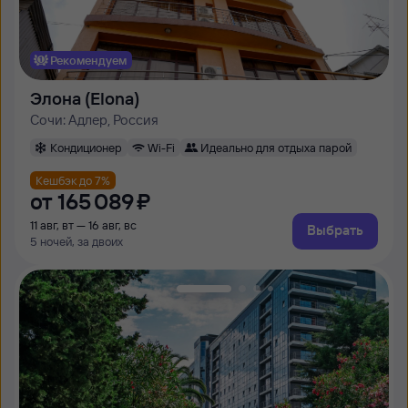
Рекомендуем
Элона (Elona)
Сочи: Адлер, Россия
Кондиционер
Wi-Fi
Идеально для отдыха парой
Кешбэк до 7%
от
165 ⁠089 ⁠₽
11 авг, вт — 16 авг, вс
Выбрать
5 ночей, за двоих