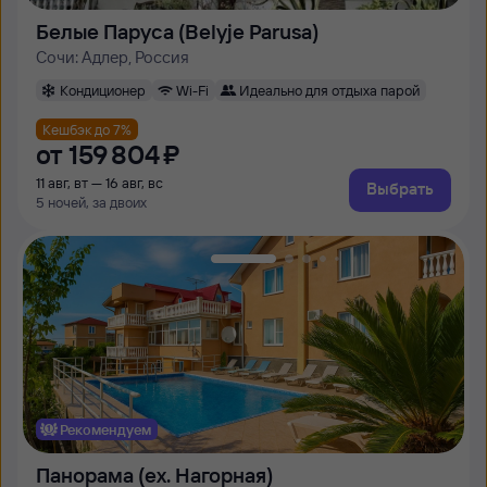
Белые Паруса (Belyje Parusa)
Сочи: Адлер, Россия
Кондиционер
Wi-Fi
Идеально для отдыха парой
Кешбэк до 7%
от
159 ⁠804 ⁠₽
11 авг, вт — 16 авг, вс
Выбрать
5 ночей, за двоих
Рекомендуем
Панорама (ex. Нагорная)