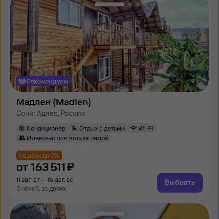
Рекомендуем
Мадлен (Madlen)
Сочи: Адлер, Россия
Кондиционер
Отдых с детьми
Wi-Fi
Идеально для отдыха парой
Кешбэк до 7%
от
163 ⁠511 ⁠₽
11 авг, вт — 16 авг, вс
Выбрать
5 ночей, за двоих