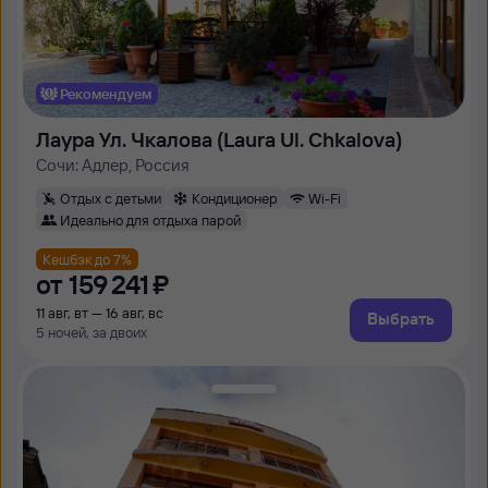
Рекомендуем
Лаура Ул. Чкалова (Laura Ul. Chkalova)
Сочи: Адлер, Россия
Отдых с детьми
Кондиционер
Wi-Fi
Идеально для отдыха парой
Кешбэк до 7%
от
159 ⁠241 ⁠₽
11 авг, вт — 16 авг, вс
Выбрать
5 ночей, за двоих