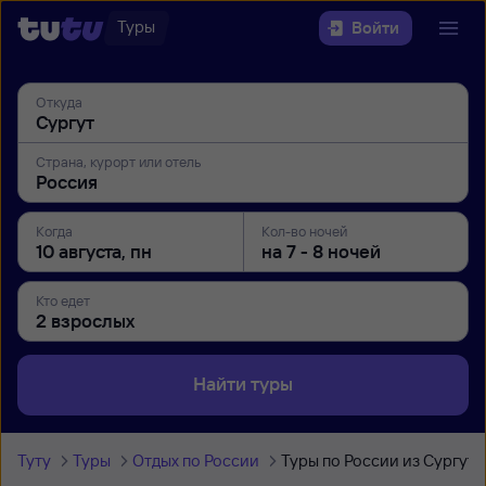
Туры
Войти
Откуда
Страна, курорт или отель
Когда
Кол-во ночей
Кто едет
Найти туры
Туту
Туры
Отдых по России
Туры по России из Сургута