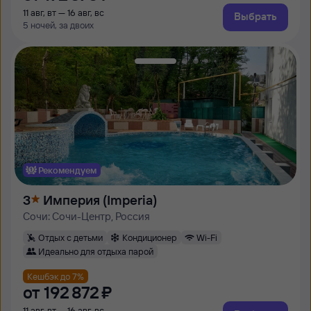
11 авг, вт — 16 авг, вс
Выбрать
5 ночей, за двоих
Рекомендуем
3
Империя (Imperia)
Сочи: Сочи-Центр, Россия
Отдых с детьми
Кондиционер
Wi-Fi
Идеально для отдыха парой
Кешбэк до 7%
от
192 ⁠872 ⁠₽
11 авг, вт — 16 авг, вс