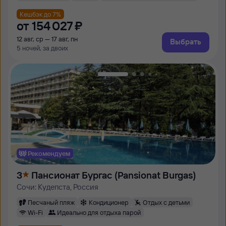
Кешбэк до 7%
от
154 ⁠027 ⁠₽
12 авг, ср — 17 авг, пн
Выбрать
5 ночей, за двоих
Рекомендуем
3
Пансионат Бургас (Pansionat Burgas)
Сочи: Кудепста, Россия
Песчаный пляж
Кондиционер
Отдых с детьми
Wi-Fi
Идеально для отдыха парой