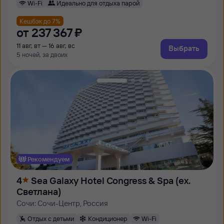
Wi-Fi
Идеально для отдыха парой
Кешбэк до 7%
от
237 ⁠367 ⁠₽
11 авг, вт — 16 авг, вс
Выбрать
5 ночей, за двоих
Рекомендуем
4
Sea Galaxy Hotel Congress & Spa (ex.
Светлана)
Сочи: Сочи-Центр, Россия
Отдых с детьми
Кондиционер
Wi-Fi