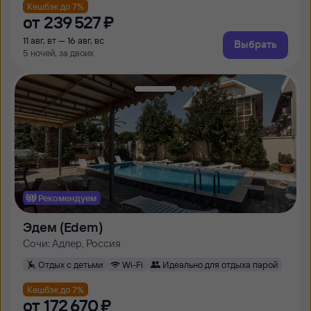
Кешбэк до 7%
от
239 ⁠527 ⁠₽
11 авг, вт — 16 авг, вс
Выбрать
5 ночей, за двоих
Рекомендуем
Эдем (Edem)
Сочи: Адлер, Россия
Отдых с детьми
Wi-Fi
Идеально для отдыха парой
Кешбэк до 7%
от
172 ⁠670 ⁠₽