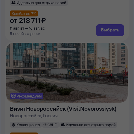
Идеально для отдыха парой
Кешбэк до 7%
от
218 ⁠711 ⁠₽
11 авг, вт — 16 авг, вс
Выбрать
5 ночей, за двоих
Рекомендуем
ВизитНовороссийск (VisitNovorossiysk)
Новороссийск, Россия
Кондиционер
Wi-Fi
Идеально для отдыха парой