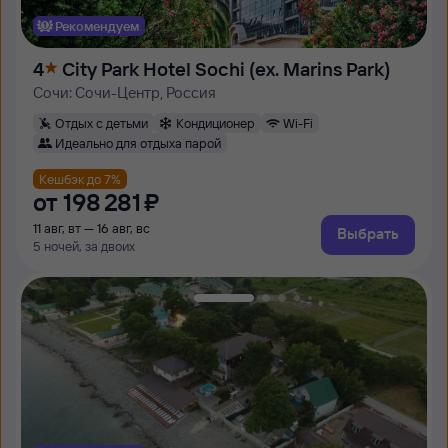
Рекомендуем
4
City Park Hotel Sochi (ex. Marins Park)
Сочи: Сочи-Центр, Россия
Отдых с детьми
Кондиционер
Wi-Fi
Идеально для отдыха парой
Кешбэк до 7%
от
198 ⁠281 ⁠₽
11 авг, вт — 16 авг, вс
Выбрать
5 ночей, за двоих