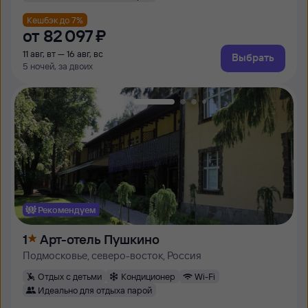
Кешбэк до 7%
от
82 ⁠097 ⁠₽
11 авг, вт — 16 авг, вс
Выбрать
5 ночей, за двоих
Рекомендуем
1
Арт-отель Пушкино
Подмосковье, северо-восток, Россия
Отдых с детьми
Кондиционер
Wi-Fi
Идеально для отдыха парой