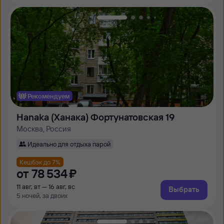
Рекомендуем
Hanaka (Ханака) Фортунатовская 19
Москва, Россия
Идеально для отдыха парой
Кешбэк до 7%
от
78 ⁠534 ⁠₽
11 авг, вт — 16 авг, вс
Выбрать
5 ночей, за двоих