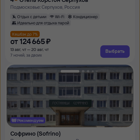
Подмосковье: Серпухов, Россия
Отдых с детьми
Wi-Fi
Кондиционер
Идеально для отдыха парой
Кешбэк до 7%
от
124 ⁠665 ⁠₽
13 авг, чт — 20 авг, чт
Выбрать
7 ночей, за двоих
Рекомендуем
Софрино (Sofrino)