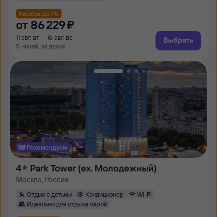
Кешбэк до 7%
от
86 ⁠229 ⁠₽
11 авг, вт — 16 авг, вс
Выбрать
5 ночей, за двоих
Рекомендуем
4
Park Tower (ex. Молодежный)
Москва, Россия
Отдых с детьми
Кондиционер
Wi-Fi
Идеально для отдыха парой