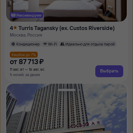
Рекомендуем
4
Turris Tagansky (ex. Custos Riverside)
Москва, Россия
Кондиционер
Wi-Fi
Идеально для отдыха парой
Кешбэк до 7%
от
87 ⁠713 ⁠₽
11 авг, вт — 16 авг, вс
Выбрать
5 ночей, за двоих