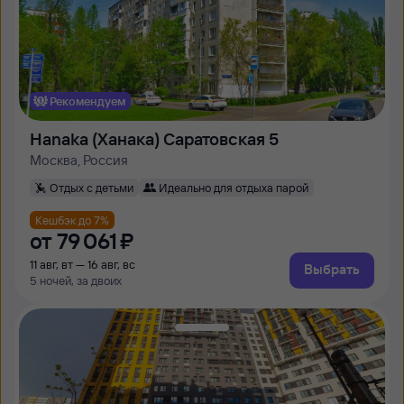
Рекомендуем
Hanaka (Ханака) Саратовская 5
Москва, Россия
Отдых с детьми
Идеально для отдыха парой
Кешбэк до 7%
от
79 ⁠061 ⁠₽
11 авг, вт — 16 авг, вс
Выбрать
5 ночей, за двоих