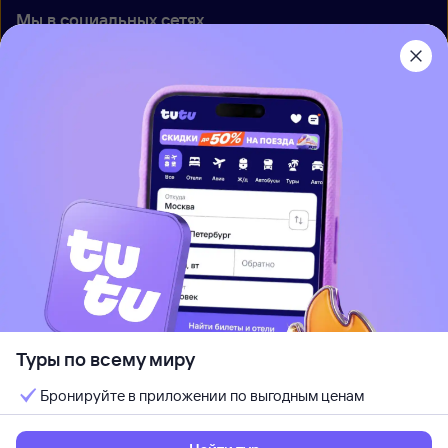
Мы в социальных сетях
Приложение Туту
О нас
Вакансии
Контакты
Правовая информация
Туры по всему миру
Используется программный комплекс
ООО «Глобус Медиа»
Бронируйте в приложении по выгодным ценам
При использовании материалов ссылка на
www.tutu.ru
обязательна
Политика обработки персональных данных