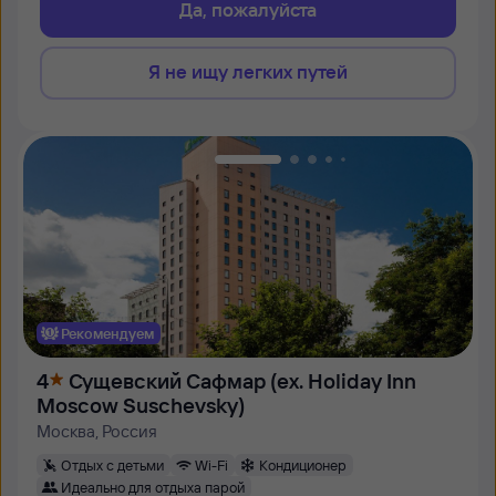
Да, пожалуйста
Я не ищу легких путей
Рекомендуем
4
Сущевский Сафмар (ex. Holiday Inn
Moscow Suschevsky)
Москва, Россия
Отдых с детьми
Wi-Fi
Кондиционер
Идеально для отдыха парой