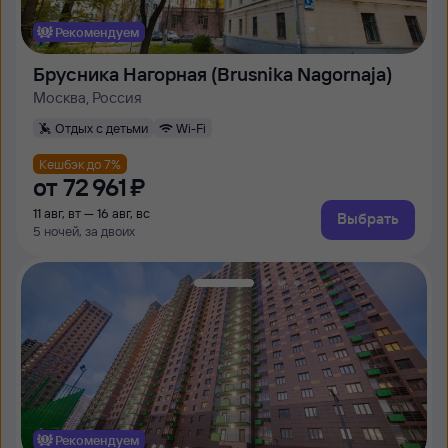
Рекомендуем
Брусника Нагорная (Brusnika Nagornaja)
Москва, Россия
Отдых с детьми
Wi-Fi
Кешбэк до 7%
от
72 ⁠961 ⁠₽
11 авг, вт — 16 авг, вс
Выбрать
5 ночей, за двоих
Рекомендуем