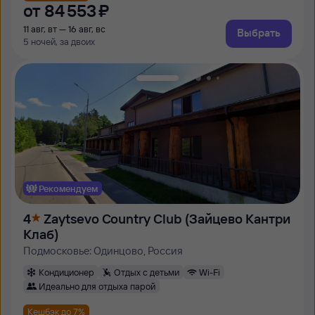
от
84 ⁠553 ⁠₽
11 авг, вт — 16 авг, вс
Выбрать
5 ночей, за двоих
Рекомендуем
4
Zaytsevo Country Club (Зайцево Кантри
Клаб)
Подмосковье: Одинцово, Россия
Кондиционер
Отдых с детьми
Wi-Fi
Идеально для отдыха парой
Кешбэк до 7%