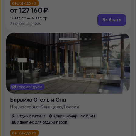
Кешбэк до 7%
от
127 ⁠160 ⁠₽
12 авг, ср — 19 авг, ср
Выбрать
7 ночей, за двоих
Рекомендуем
Барвиха Отель и Спа
Подмосковье: Одинцово, Россия
Отдых с детьми
Кондиционер
Wi-Fi
Идеально для отдыха парой
Кешбэк до 7%