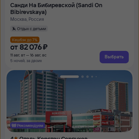
Санди На Бибиревской (Sandi On
Bibirevskaya)
Москва, Россия
Отдых с детьми
Кешбэк до 7%
от
82 ⁠076 ⁠₽
11 авг, вт — 16 авг, вс
Выбрать
5 ночей, за двоих
Рекомендуем
4
Отель Корстон Серпухов