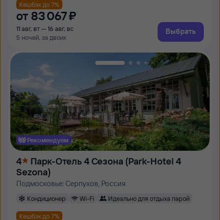
Кешбэк до 7%
от
83 ⁠067 ⁠₽
11 авг, вт — 16 авг, вс
Выбрать
5 ночей, за двоих
Рекомендуем
4
Парк-Отель 4 Сезона (Park-Hotel 4
Sezona)
Подмосковье: Серпухов, Россия
Кондиционер
Wi-Fi
Идеально для отдыха парой
Кешбэк до 7%