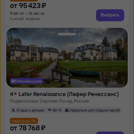
от
95 ⁠423 ⁠₽
11 авг, вт — 16 авг, вс
Выбрать
5 ночей, за двоих
Рекомендуем
4
Lafer Renaissance (Лафер Ренессанс)
Подмосковье: Сергиев-Посад, Россия
Отдых с детьми
Wi-Fi
Идеально для отдыха парой
Кешбэк до 7%
от
78 ⁠768 ⁠₽