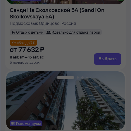
Санди На Сколковской 5А (Sandi On
Skolkovskaya 5A)
Подмосковье: Одинцово, Россия
Отдых с детьми
Идеально для отдыха парой
Кешбэк до 7%
от
77 ⁠632 ⁠₽
11 авг, вт — 16 авг, вс
Выбрать
5 ночей, за двоих
Рекомендуем