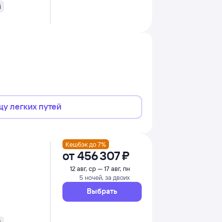
i
щу легких путей
Кешбэк до 7%
от
456 ⁠307 ⁠₽
12 авг, ср — 17 авг, пн
5 ночей, за двоих
Выбрать