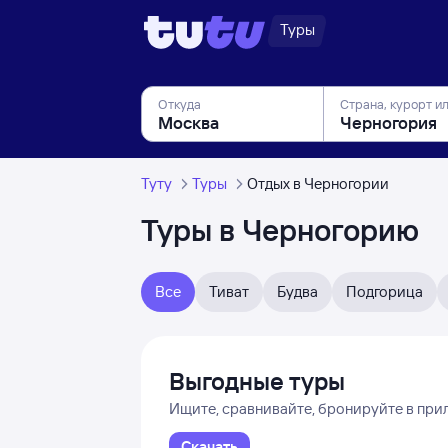
Туры
Откуда
Страна, курорт и
Туту
Туры
Отдых в Черногории
Туры в Черногорию
Все
Тиват
Будва
Подгорица
Выгодные туры
Ищите, сравнивайте, бронируйте в пр
Скачать