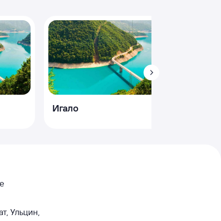
Игало
Петро
не
т, Ульцин,