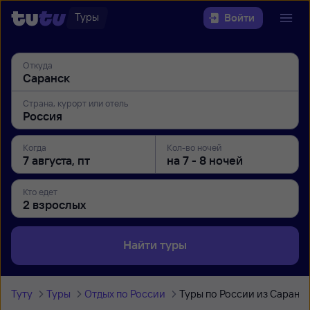
Туры
Войти
Откуда
Страна, курорт или отель
Когда
Кол-во ночей
Кто едет
Найти туры
Туту
Туры
Отдых по России
Туры по России из Саранс