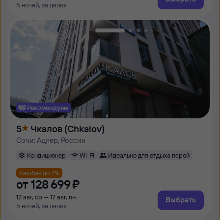
5 ночей, за двоих
Рекомендуем
5
Чкалов (Chkalov)
Сочи: Адлер, Россия
Кондиционер
Wi-Fi
Идеально для отдыха парой
Кешбэк до 7%
от
128 ⁠699 ⁠₽
12 авг, ср — 17 авг, пн
Выбрать
5 ночей, за двоих