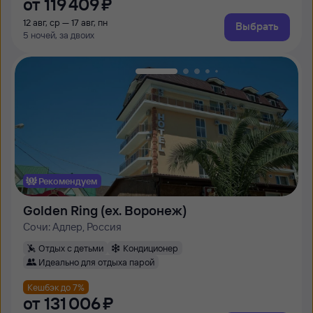
от
119 ⁠409 ⁠₽
12 авг, ср — 17 авг, пн
Выбрать
5 ночей, за двоих
Рекомендуем
Golden Ring (ex. Воронеж)
Сочи: Адлер, Россия
Отдых с детьми
Кондиционер
Идеально для отдыха парой
Кешбэк до 7%
от
131 ⁠006 ⁠₽