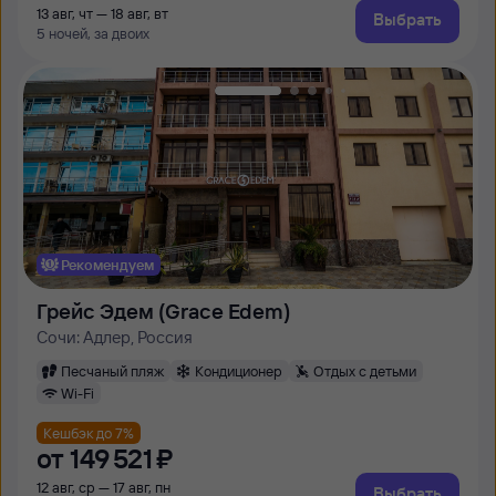
13 авг, чт — 18 авг, вт
Выбрать
5 ночей, за двоих
Рекомендуем
Грейс Эдем (Grace Edem)
Сочи: Адлер, Россия
Песчаный пляж
Кондиционер
Отдых с детьми
Wi-Fi
Кешбэк до 7%
от
149 ⁠521 ⁠₽
12 авг, ср — 17 авг, пн
Выбрать