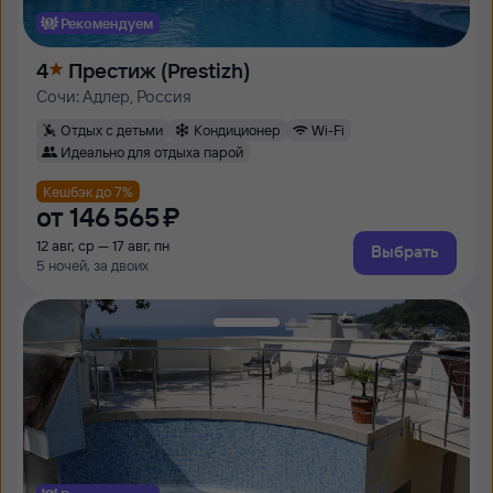
Рекомендуем
4
Престиж (Prestizh)
Сочи: Адлер, Россия
Отдых с детьми
Кондиционер
Wi-Fi
Идеально для отдыха парой
Кешбэк до 7%
от
146 ⁠565 ⁠₽
12 авг, ср — 17 авг, пн
Выбрать
5 ночей, за двоих