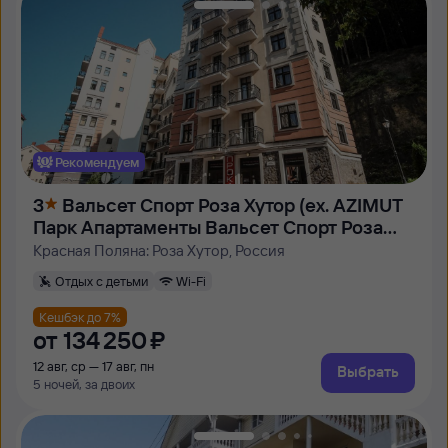
Рекомендуем
3
Вальсет Спорт Роза Хутор (ex. AZIMUT
Парк Апартаменты Вальсет Спорт Роза
Хутор)
Красная Поляна: Роза Хутор, Россия
Отдых с детьми
Wi-Fi
Кешбэк до 7%
от
134 ⁠250 ⁠₽
12 авг, ср — 17 авг, пн
Выбрать
5 ночей, за двоих