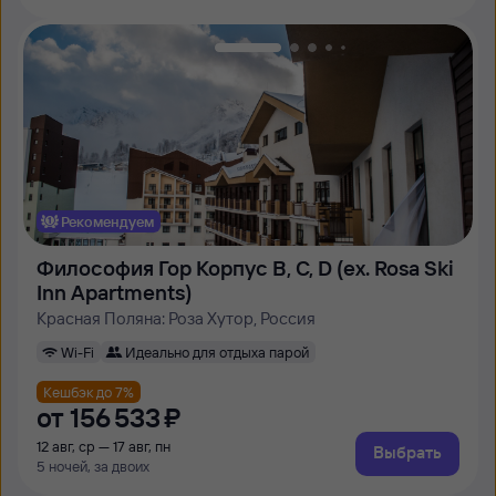
Рекомендуем
Философия Гор Корпус B, C, D (ex. Rosa Ski
Inn Apartments)
Красная Поляна: Роза Хутор, Россия
Wi-Fi
Идеально для отдыха парой
Кешбэк до 7%
от
156 ⁠533 ⁠₽
12 авг, ср — 17 авг, пн
Выбрать
5 ночей, за двоих