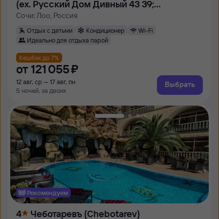
(ex. Русский Дом Дивный 43 39;
Мосэнерго)
Сочи: Лоо, Россия
Отдых с детьми
Кондиционер
Wi-Fi
Идеально для отдыха парой
Кешбэк до 7%
от
121 ⁠055 ⁠₽
12 авг, ср — 17 авг, пн
Выбрать
5 ночей, за двоих
Рекомендуем
4
Чеботаревъ (Chebotarev)