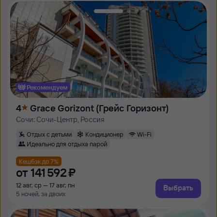
Рекомендуем
4
Grace Gorizont (Грейс Горизонт)
Сочи: Сочи-Центр, Россия
Отдых с детьми
Кондиционер
Wi-Fi
Идеально для отдыха парой
Кешбэк до 7%
от
141 ⁠592 ⁠₽
12 авг, ср — 17 авг, пн
Выбрать
5 ночей, за двоих