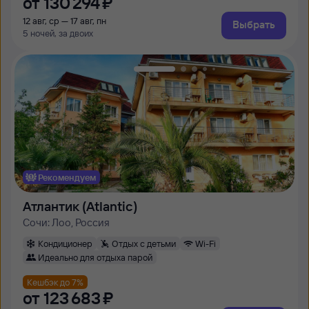
от
130 ⁠294 ⁠₽
12 авг, ср — 17 авг, пн
Выбрать
5 ночей, за двоих
Рекомендуем
Атлантик (Atlantic)
Сочи: Лоо, Россия
Кондиционер
Отдых с детьми
Wi-Fi
Идеально для отдыха парой
Кешбэк до 7%
от
123 ⁠683 ⁠₽