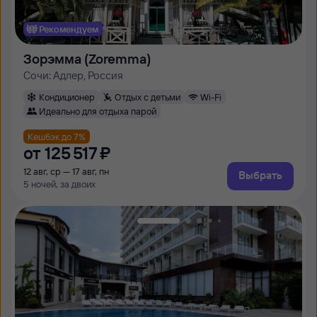
Рекомендуем
Зорэмма (Zoremma)
Сочи: Адлер, Россия
Кондиционер
Отдых с детьми
Wi-Fi
Идеально для отдыха парой
Кешбэк до 7%
от
125 ⁠517 ⁠₽
12 авг, ср — 17 авг, пн
Выбрать
5 ночей, за двоих