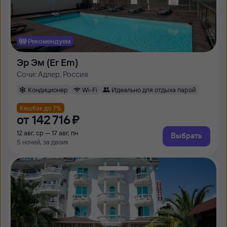
Рекомендуем
Эр Эм (Er Em)
Сочи: Адлер, Россия
Кондиционер
Wi-Fi
Идеально для отдыха парой
Кешбэк до 7%
от
142 ⁠716 ⁠₽
12 авг, ср — 17 авг, пн
Выбрать
5 ночей, за двоих