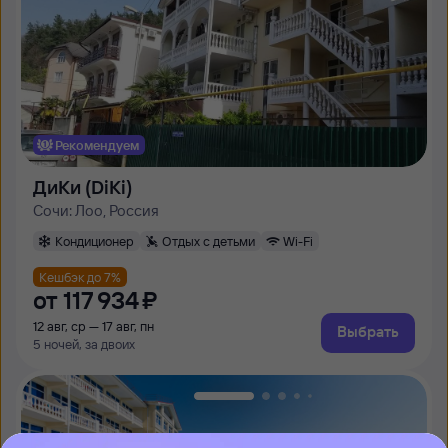
Рекомендуем
ДиКи (DiKi)
Сочи: Лоо, Россия
Кондиционер
Отдых с детьми
Wi-Fi
Кешбэк до 7%
от
117 ⁠934 ⁠₽
12 авг, ср — 17 авг, пн
Выбрать
5 ночей, за двоих