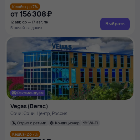
Кешбэк до 7%
от
156 ⁠308 ⁠₽
12 авг, ср — 17 авг, пн
Выбрать
5 ночей, за двоих
Рекомендуем
Vegas (Вегас)
Сочи: Сочи-Центр, Россия
Отдых с детьми
Кондиционер
Wi-Fi
Кешбэк до 7%