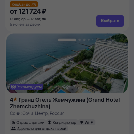
Кешбэк до 7%
от
121 ⁠724 ⁠₽
12 авг, ср — 17 авг, пн
Выбрать
5 ночей, за двоих
Рекомендуем
4
Гранд Отель Жемчужина (Grand Hotel
Zhemchuzhina)
Сочи: Сочи-Центр, Россия
Отдых с детьми
Кондиционер
Wi-Fi
Идеально для отдыха парой