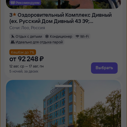
Рекомендуем
3
Оздоровительный Комплекс Дивный
(ex. Русский Дом Дивный 43 39;
Мосэнерго)
Сочи: Лоо, Россия
Отдых с детьми
Кондиционер
Wi-Fi
Идеально для отдыха парой
Кешбэк до 7%
от
92 ⁠248 ⁠₽
12 авг, ср — 17 авг, пн
Выбрать
5 ночей, за двоих