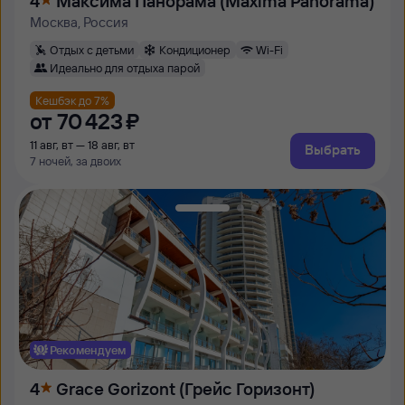
4
Максима Панорама (Maxima Panorama)
Москва, Россия
Отдых с детьми
Кондиционер
Wi-Fi
Идеально для отдыха парой
Кешбэк до 7%
от
70 ⁠423 ⁠₽
11 авг, вт — 18 авг, вт
Выбрать
7 ночей, за двоих
Рекомендуем
4
Grace Gorizont (Грейс Горизонт)