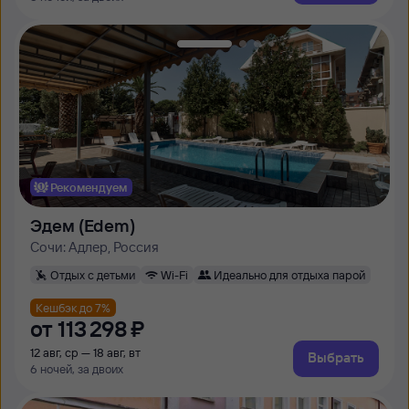
Рекомендуем
Эдем (Edem)
Сочи: Адлер, Россия
Отдых с детьми
Wi-Fi
Идеально для отдыха парой
Кешбэк до 7%
от
113 ⁠298 ⁠₽
12 авг, ср — 18 авг, вт
Выбрать
6 ночей, за двоих