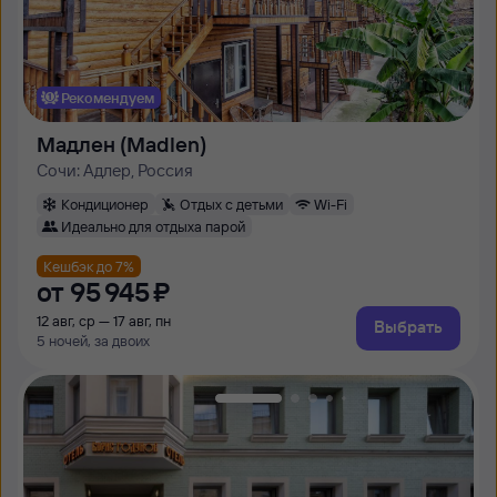
Рекомендуем
Мадлен (Madlen)
Сочи: Адлер, Россия
Кондиционер
Отдых с детьми
Wi-Fi
Идеально для отдыха парой
Кешбэк до 7%
от
95 ⁠945 ⁠₽
12 авг, ср — 17 авг, пн
Выбрать
5 ночей, за двоих