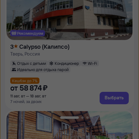
Рекомендуем
3
Calypso (Калипсо)
Тверь, Россия
Отдых с детьми
Кондиционер
Wi-Fi
Идеально для отдыха парой
Кешбэк до 7%
от
58 ⁠874 ⁠₽
11 авг, вт — 18 авг, вт
Выбрать
7 ночей, за двоих