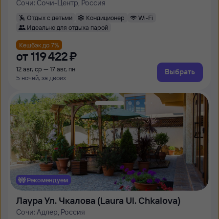
Сочи: Сочи-Центр, Россия
Отдых с детьми
Кондиционер
Wi-Fi
Идеально для отдыха парой
Кешбэк до 7%
от
119 ⁠422 ⁠₽
12 авг, ср — 17 авг, пн
Выбрать
5 ночей, за двоих
Рекомендуем
Лаура Ул. Чкалова (Laura Ul. Chkalova)
Сочи: Адлер, Россия