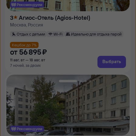
Рекомендуем
3
Агиос-Отель (Agios-Hotel)
Москва, Россия
Отдых с детьми
Wi-Fi
Идеально для отдыха парой
Кешбэк до 7%
от
56 ⁠895 ⁠₽
11 авг, вт — 18 авг, вт
Выбрать
7 ночей, за двоих
Рекомендуем