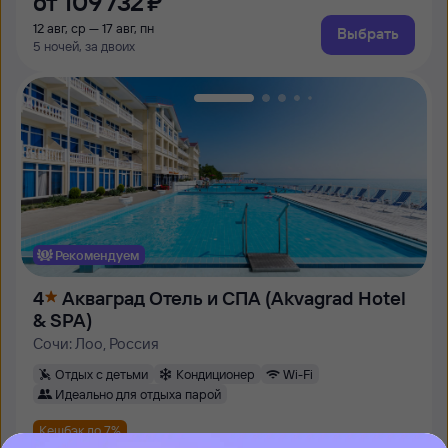
от
109 ⁠732 ⁠₽
12 авг, ср — 17 авг, пн
Выбрать
5 ночей, за двоих
Рекомендуем
4
Акваград Отель и СПА (Akvagrad Hotel
& SPA)
Сочи: Лоо, Россия
Отдых с детьми
Кондиционер
Wi-Fi
Идеально для отдыха парой
Кешбэк до 7%