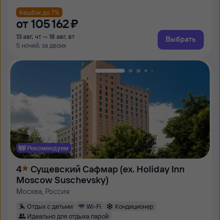
Кешбэк до 7%
от
105 ⁠162 ⁠₽
13 авг, чт — 18 авг, вт
Выбрать
5 ночей, за двоих
Рекомендуем
4
Сущевский Сафмар (ex. Holiday Inn
Moscow Suschevsky)
Москва, Россия
Отдых с детьми
Wi-Fi
Кондиционер
Идеально для отдыха парой