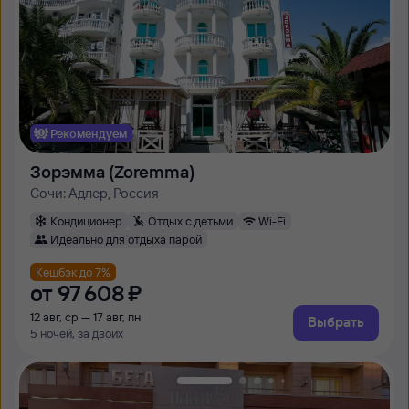
Рекомендуем
Зорэмма (Zoremma)
Сочи: Адлер, Россия
Кондиционер
Отдых с детьми
Wi-Fi
Идеально для отдыха парой
Кешбэк до 7%
от
97 ⁠608 ⁠₽
12 авг, ср — 17 авг, пн
Выбрать
5 ночей, за двоих