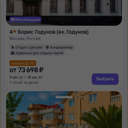
Рекомендуем
4
Борис Годунов (ex. Годунов)
Москва, Россия
Отдых с детьми
Кондиционер
Идеально для отдыха парой
Кешбэк до 7%
от
73 ⁠698 ⁠₽
11 авг, вт — 18 авг, вт
Выбрать
7 ночей, за двоих