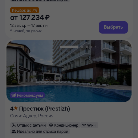
Кешбэк до 7%
от
127 ⁠234 ⁠₽
12 авг, ср — 17 авг, пн
Выбрать
5 ночей, за двоих
Рекомендуем
4
Престиж (Prestizh)
Сочи: Адлер, Россия
Отдых с детьми
Кондиционер
Wi-Fi
Идеально для отдыха парой