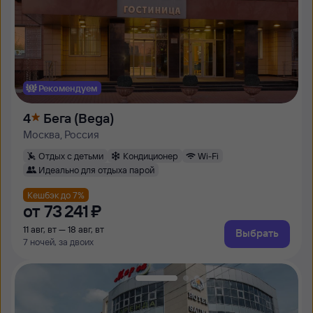
Рекомендуем
4
Бега (Bega)
Москва, Россия
Отдых с детьми
Кондиционер
Wi-Fi
Идеально для отдыха парой
Кешбэк до 7%
от
73 ⁠241 ⁠₽
11 авг, вт — 18 авг, вт
Выбрать
7 ночей, за двоих