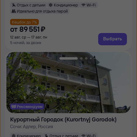
Отдых с детьми
Кондиционер
Wi-Fi
Идеально для отдыха парой
Кешбэк до 7%
от
89 ⁠551 ⁠₽
12 авг, ср — 17 авг, пн
Выбрать
5 ночей, за двоих
Рекомендуем
Курортный Городок (Kurortnyj Gorodok)
Сочи: Адлер, Россия
Кондиционер
Отдых с детьми
Wi-Fi