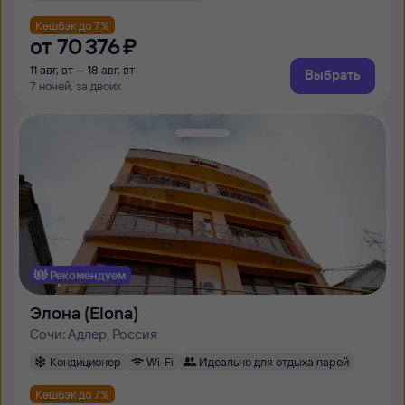
Кешбэк до 7%
от
70 ⁠376 ⁠₽
11 авг, вт — 18 авг, вт
Выбрать
7 ночей, за двоих
Рекомендуем
Элона (Elona)
Сочи: Адлер, Россия
Кондиционер
Wi-Fi
Идеально для отдыха парой
Кешбэк до 7%