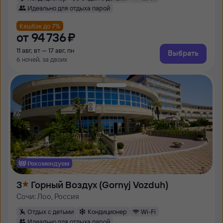
Идеально для отдыха парой
Кешбэк до 7%
от
94 ⁠736 ⁠₽
11 авг, вт — 17 авг, пн
Выбрать
6 ночей, за двоих
Рекомендуем
3
Горный Воздух (Gornyj Vozduh)
Сочи: Лоо, Россия
Отдых с детьми
Кондиционер
Wi-Fi
Идеально для отдыха парой