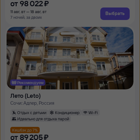
от
98 ⁠022 ⁠₽
11 авг, вт — 18 авг, вт
Выбрать
7 ночей, за двоих
Рекомендуем
Лето (Leto)
Сочи: Адлер, Россия
Отдых с детьми
Кондиционер
Wi-Fi
Идеально для отдыха парой
Кешбэк до 7%
от
89 ⁠205 ⁠₽