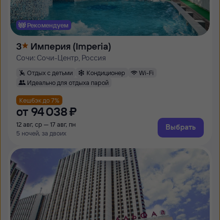
Рекомендуем
3
Империя (Imperia)
Сочи: Сочи-Центр, Россия
Отдых с детьми
Кондиционер
Wi-Fi
Идеально для отдыха парой
Кешбэк до 7%
от
94 ⁠038 ⁠₽
12 авг, ср — 17 авг, пн
Выбрать
5 ночей, за двоих