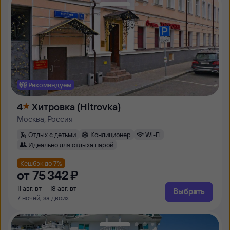
Рекомендуем
4
Хитровка (Hitrovka)
Москва, Россия
Отдых с детьми
Кондиционер
Wi-Fi
Идеально для отдыха парой
Кешбэк до 7%
от
75 ⁠342 ⁠₽
11 авг, вт — 18 авг, вт
Выбрать
7 ночей, за двоих