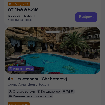
Кешбэк до 7%
от
156 ⁠652 ⁠₽
12 авг, ср — 17 авг, пн
Выбрать
5 ночей, за двоих
Рекомендуем
4
Чеботаревъ (Chebotarev)
Сочи: Сочи-Центр, Россия
Отдых с детьми
Кондиционер
Wi-Fi
Идеально для отдыха парой
Кешбэк до 7%