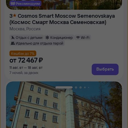
Рекомендуем
3
Cosmos Smart Moscow Semenovskaya
(Космос Смарт Москва Семеновская)
Москва, Россия
Отдых с детьми
Кондиционер
Wi-Fi
Идеально для отдыха парой
Кешбэк до 7%
от
72 ⁠467 ⁠₽
11 авг, вт — 18 авг, вт
Выбрать
7 ночей, за двоих