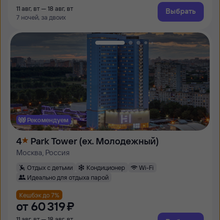
11 авг, вт — 18 авг, вт
Выбрать
7 ночей, за двоих
Рекомендуем
4
Park Tower (ex. Молодежный)
Москва, Россия
Отдых с детьми
Кондиционер
Wi-Fi
Идеально для отдыха парой
Кешбэк до 7%
от
60 ⁠319 ⁠₽
11 авг, вт — 18 авг, вт