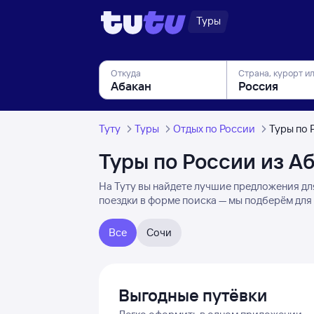
Туры
Откуда
Страна, курорт и
Туту
Туры
Отдых по России
Туры по 
Туры по России из А
На Туту вы найдете лучшие предложения для
поездки в форме поиска — мы подберём для 
Все
Сочи
Выгодные путёвки