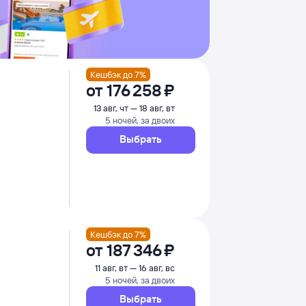
Кешбэк до 7%
от
176 ⁠258 ⁠₽
13 авг, чт — 18 авг, вт
5 ночей, за двоих
Выбрать
Кешбэк до 7%
от
187 ⁠346 ⁠₽
11 авг, вт — 16 авг, вс
5 ночей, за двоих
Выбрать