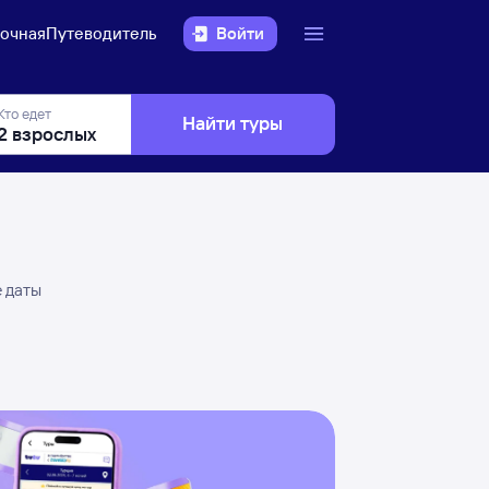
очная
Путеводитель
Войти
Кто едет
Найти туры
е даты