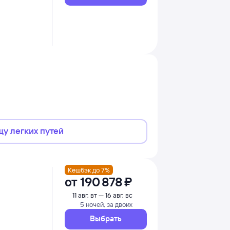
щу легких путей
Кешбэк до 7%
от
190 ⁠878 ⁠₽
11 авг, вт — 16 авг, вс
5 ночей, за двоих
Выбрать