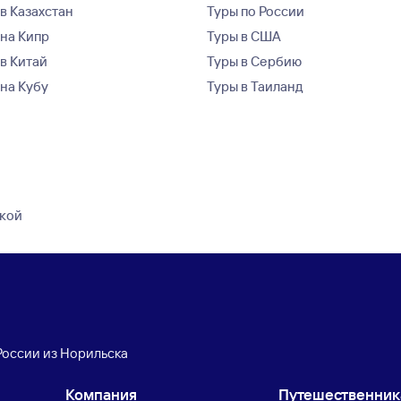
в Казахстан
Туры по России
 на Кипр
Туры в США
 в Китай
Туры в Сербию
 на Кубу
Туры в Таиланд
дкой
России из Норильска
Компания
Путешественни