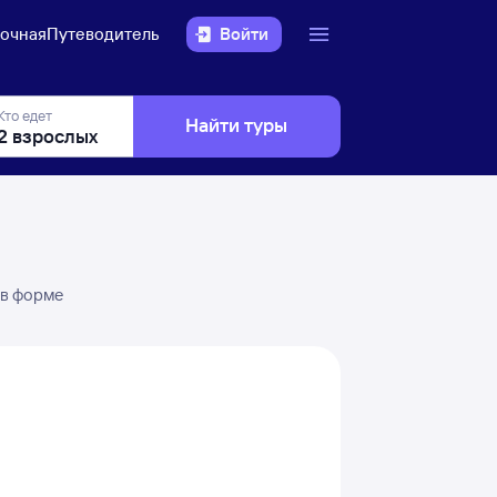
очная
Путеводитель
Войти
Кто едет
Найти туры
 в форме