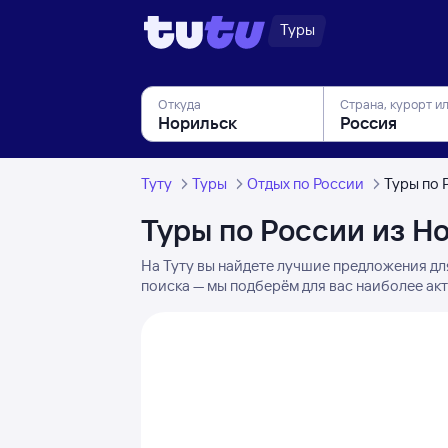
Туры
Откуда
Страна, курорт и
Туту
Туры
Отдых по России
Туры по 
Туры по России из Н
На Туту вы найдете лучшие предложения дл
поиска — мы подберём для вас наиболее ак