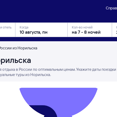
Справ
ли отель
Когда
Кол-во ночей
России из Норильска
орильска
я отдыха в России по оптимальным ценам. Укажите даты поездки
туальные туры из Норильска.