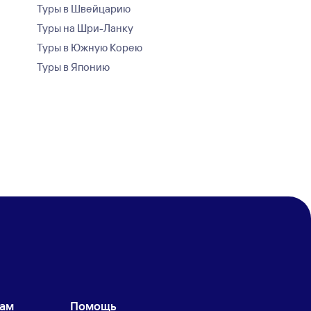
Туры в Швейцарию
Туры на Шри-Ланку
Туры в Южную Корею
Туры в Японию
кам
Помощь