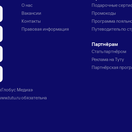
О нас
Подарочные серти
Вакансии
Промокоды
Контакты
Программа лояльн
Правовая информация
Путеводитель по с
Партнёрам
Стать партнёром
Реклама на Туту
Партнёрская прог
«Глобус Медиа»
www.tutu.ru
обязательна