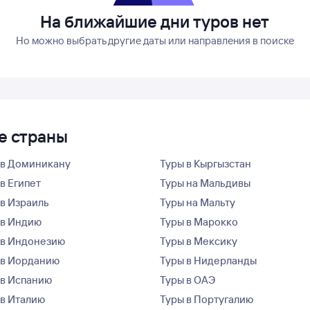
На ближайшие дни туров нет
Но можно выбрать другие даты или направления в поиске
ие страны
 в Доминикану
Туры в Кыргызстан
в Египет
Туры на Мальдивы
 в Израиль
Туры на Мальту
 в Индию
Туры в Марокко
 в Индонезию
Туры в Мексику
 в Иорданию
Туры в Нидерланды
 в Испанию
Туры в ОАЭ
 в Италию
Туры в Португалию