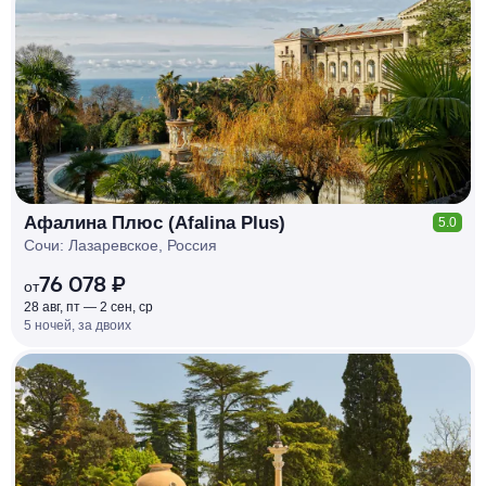
КЕШБЭК
РУБЛЯ
МИ
Д
О 7
%
Афалина Плюс (Afalina Plus)
5.0
Сочи: Лазаревское, Россия
76 078 ₽
от
28 авг, пт — 2 сен, ср
5 ночей, за двоих
КЕШБЭК
РУБЛЯ
МИ
Д
О 7
%