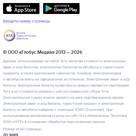
Введите номер страницы
© ООО «Глобус Медиа» 2013 — 2026
Данные, используемые на сайте Туту, включая стоимость электронных
авиа- и ж/д билетов, электронных билетов на автобусы и туристского
продукта, а также расписание самолетов, поездов, электропоездов
и автобусов взяты из официальных источников. Электронные авиа- и ж/д
билеты, электронные билеты на автобусы предоставляются партнерами
Туту и их стоимость указана с учетом сервисного сбора Туту.
Окончательную сумму можно увидеть на шаге подтверждения заказа.
Электронные авиа- и ж/д билеты, туристский продукт и электронные
билеты на автобусы найдены с помощью КТИС (Сколково). При
использовании материалов ссылка на сайт Туту обязательна.
Политика
ООО «НТТ» в отношении обработки персональных данных
Номер этой страницы
20 3699