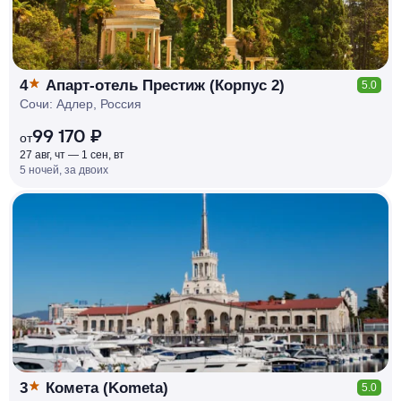
4
Апарт-отель Престиж (Корпус 2)
5.0
Сочи: Адлер, Россия
99 170 ₽
от
27 авг, чт — 1 сен, вт
5 ночей, за двоих
КЕШБЭК
РУБЛЯ
МИ
Д
О 7
%
3
Комета (Kometa)
5.0