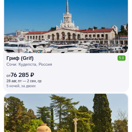
КЕШБЭК
РУБЛЯ
МИ
Д
О 7
%
Гриф (Grif)
5.0
Сочи: Кудепста, Россия
76 285 ₽
от
28 авг, пт — 2 сен, ср
5 ночей, за двоих
КЕШБЭК
РУБЛЯ
МИ
Д
О 7
%