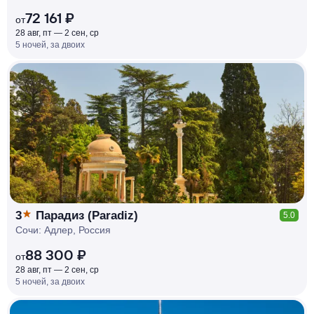
72 161 ₽
от
28 авг, пт — 2 сен, ср
5 ночей, за двоих
КЕШБЭК
РУБЛЯ
МИ
Д
О 7
%
3
Парадиз (Paradiz)
5.0
Сочи: Адлер, Россия
88 300 ₽
от
28 авг, пт — 2 сен, ср
5 ночей, за двоих