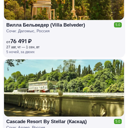
Вилла Бельведер (Villa Belveder)
5.0
Сочи: Дагомыс, Россия
76 491 ₽
от
27 авг, чт — 1 сен, вт
5 ночей, за двоих
КЕШБЭК
РУБЛЯ
МИ
Д
О 7
%
Cascade Resort By Stellar (Каскад)
5.0
Сочи: Адлер, Россия