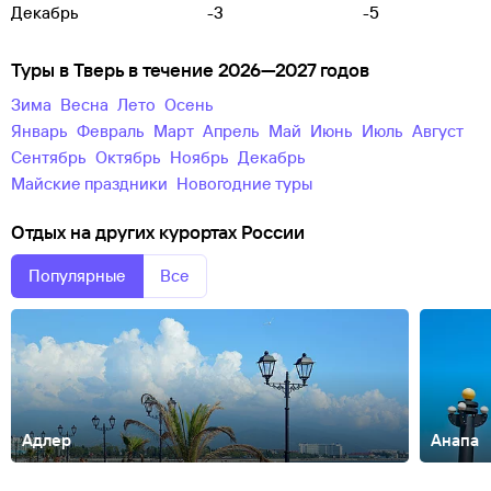
Декабрь
-3
-5
Туры в Тверь в течение 2026—2027 годов
зима
весна
лето
осень
Январь
Февраль
Март
Апрель
Май
Июнь
Июль
Август
Сентябрь
Октябрь
Ноябрь
Декабрь
майские праздники
новогодние туры
Отдых на других курортах России
Популярные
Все
Адлер
Анапа
Абакан
Абзаково
Адыгея
Азов
Александров
Алтай
Алтайский