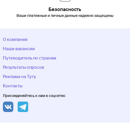
округ
Хоста
Чебоксары
Челябинск
Челябинская
область
Череповец
Черкесск
Черное море
Чеченская
Безопасность
Республика
Чукотский автономный
Ваши платежные и личные данные надежно защищены
округ
Шерегеш
Элиста
Эсто-Садок
Южно-Сахалинск
Якорная
Щель
Якутия
Якутск
Ямало-Ненецкий автономный
округ
Ярославль
О компании
Наши вакансии
Путеводитель по странам
Результаты опросов
Реклама на Туту
Контакты
Присоединяйтесь к нам в соцсетях: