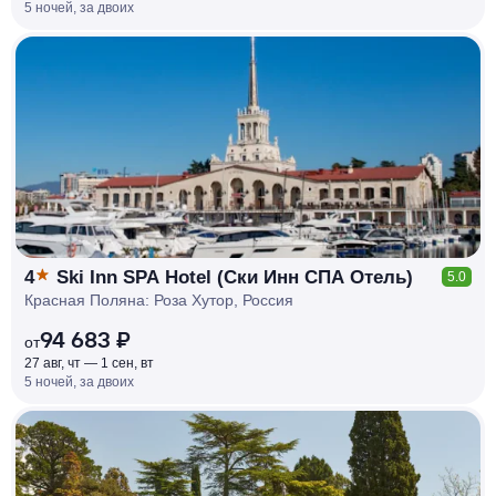
5 ночей, за двоих
КЕШБЭК
РУБЛЯ
МИ
Д
О 7
%
4
Ski Inn SPA Hotel (Ски Инн СПА Отель)
5.0
Красная Поляна: Роза Хутор, Россия
94 683 ₽
от
27 авг, чт — 1 сен, вт
5 ночей, за двоих
КЕШБЭК
РУБЛЯ
МИ
Д
О 7
%