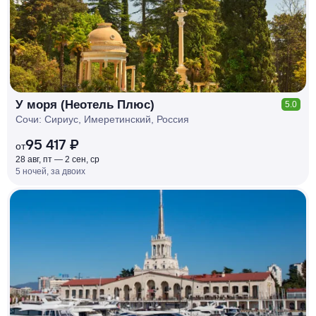
У моря (Неотель Плюс)
5.0
Сочи: Сириус, Имеретинский, Россия
95 417 ₽
от
28 авг, пт — 2 сен, ср
5 ночей, за двоих
КЕШБЭК
РУБЛЯ
МИ
Д
О 7
%