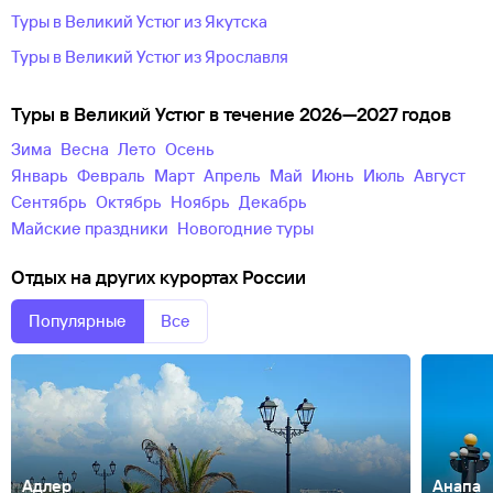
Туры в Великий Устюг из Якутска
Туры в Великий Устюг из Ярославля
Туры в Великий Устюг в течение 2026—2027 годов
зима
весна
лето
осень
Январь
Февраль
Март
Апрель
Май
Июнь
Июль
Август
Сентябрь
Октябрь
Ноябрь
Декабрь
майские праздники
новогодние туры
Отдых на других курортах России
Популярные
Все
Адлер
Анапа