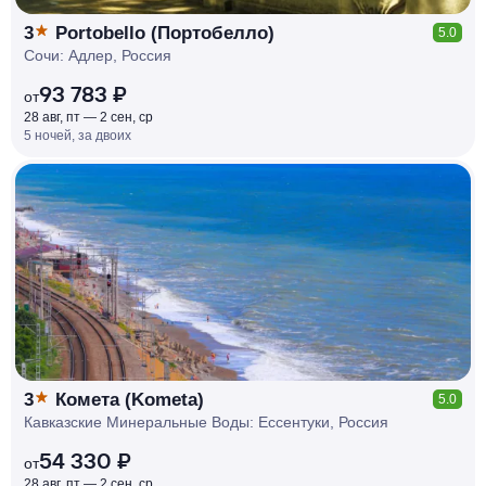
3
Portobello (Портобелло)
5.0
Сочи: Адлер, Россия
93 783 ₽
от
28 авг, пт — 2 сен, ср
5 ночей, за двоих
КЕШБЭК
РУБЛЯ
МИ
Д
О 7
%
3
Комета (Kometa)
5.0
Кавказские Минеральные Воды: Ессентуки, Россия
54 330 ₽
от
28 авг, пт — 2 сен, ср