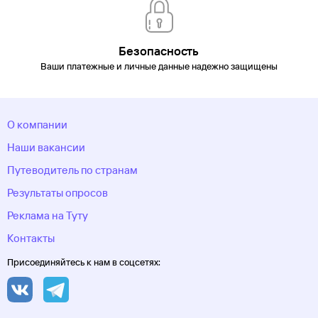
Мансийский автономный
округ
Хоста
Чебоксары
Челябинск
Челябинская
область
Череповец
Черкесск
Черное море
Чеченская
Республика
Чукотский автономный
Безопасность
округ
Шерегеш
Элиста
Эсто-Садок
Южно-Сахалинск
Якорная
Ваши платежные и личные данные надежно защищены
Щель
Якутия
Якутск
Ямало-Ненецкий автономный
округ
Ярославль
О компании
Наши вакансии
Путеводитель по странам
Результаты опросов
Реклама на Туту
Контакты
Присоединяйтесь к нам в соцсетях: