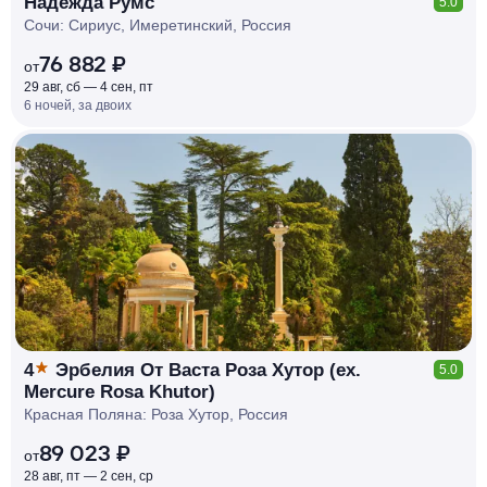
Надежда Румс
5.0
Сочи: Сириус, Имеретинский, Россия
76 882 ₽
от
29 авг, сб — 4 сен, пт
6 ночей, за двоих
КЕШБЭК
РУБЛЯ
МИ
Д
О 7
%
4
Эрбелия От Васта Роза Хутор (ex.
5.0
Mercure Rosa Khutor)
Красная Поляна: Роза Хутор, Россия
89 023 ₽
от
28 авг, пт — 2 сен, ср