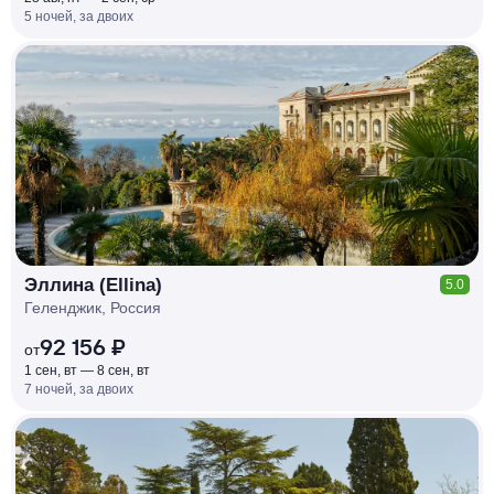
5 ночей, за двоих
КЕШБЭК
РУБЛЯ
МИ
Д
О 7
%
Эллина (Ellina)
5.0
Геленджик, Россия
92 156 ₽
от
1 сен, вт — 8 сен, вт
7 ночей, за двоих
КЕШБЭК
РУБЛЯ
МИ
Д
О 7
%