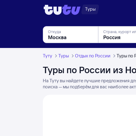
Туры
Откуда
Страна, курорт и
Туту
Туры
Отдых по России
Туры по 
Туры по России из Н
На Туту вы найдете лучшие предложения дл
поиска — мы подберём для вас наиболее ак