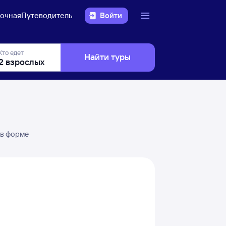
очная
Путеводитель
Войти
Кто едет
Найти туры
 в форме