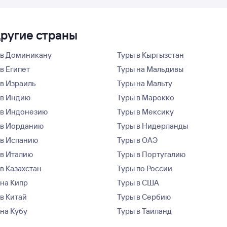
другие страны
 в Доминикану
Туры в Кыргызстан
в Египет
Туры на Мальдивы
 в Израиль
Туры на Мальту
 в Индию
Туры в Марокко
 в Индонезию
Туры в Мексику
 в Иорданию
Туры в Нидерланды
 в Испанию
Туры в ОАЭ
 в Италию
Туры в Португалию
в Казахстан
Туры по России
 на Кипр
Туры в США
 в Китай
Туры в Сербию
 на Кубу
Туры в Таиланд