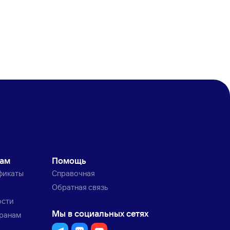
кам
Помощь
фикаты
Справочная
Обратная связь
ости
Мы в социальных сетях
транам