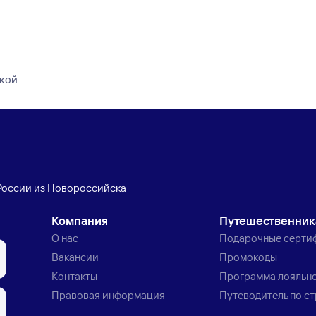
дкой
России из Новороссийска
Компания
Путешественни
О нас
Подарочные серти
Вакансии
Промокоды
Контакты
Программа лояльн
Правовая информация
Путеводитель по с