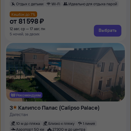
Отдых с детьми
Wi-Fi
Идеально для отдыха парой
Кешбэк до 7%
от
81 ⁠598 ⁠₽
12 авг, ср — 17 авг, пн
Выбрать
5 ночей, за двоих
Рекомендуем
3
Калипсо Палас (Calipso Palace)
Дагестан
10 м до пляжа
Близко к пляжу
1 линия
Аэропорт 50 км
27300 м до центра