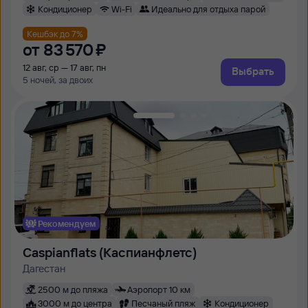
Кондиционер
Wi-Fi
Идеально для отдыха парой
Кешбэк до 7%
от
83 ⁠570 ⁠₽
12 авг, ср — 17 авг, пн
Выбрать
5 ночей, за двоих
Рекомендуем
Caspianflats (Каспианфлетс)
Дагестан
2500 м до пляжа
Аэропорт 10 км
3000 м до центра
Песчаный пляж
Кондиционер