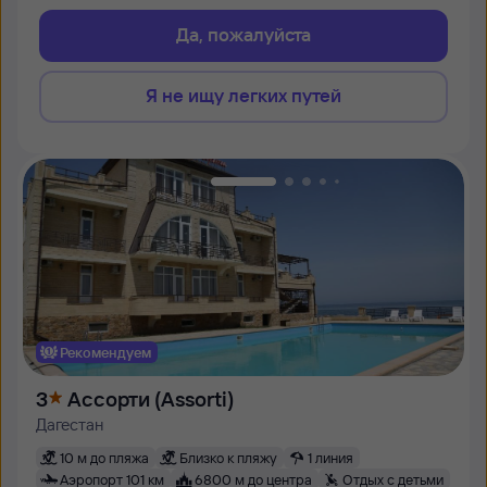
Да, пожалуйста
Я не ищу легких путей
Рекомендуем
3
Ассорти (Assorti)
Дагестан
10 м до пляжа
Близко к пляжу
1 линия
Аэропорт 101 км
6800 м до центра
Отдых с детьми