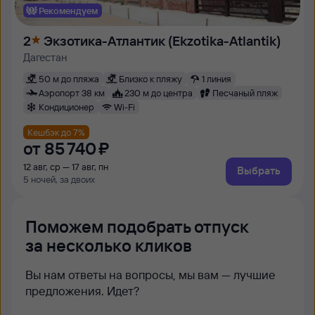
Рекомендуем
2
Экзотика-Атлантик (Ekzotika-Atlantik)
Дагестан
50 м до пляжа
Близко к пляжу
1 линия
Аэропорт 38 км
230 м до центра
Песчаный пляж
Кондиционер
Wi-Fi
Кешбэк до 7%
от
85 ⁠740 ⁠₽
12 авг, ср — 17 авг, пн
Выбрать
5 ночей, за двоих
Поможем подобрать отпуск
за несколько кликов
Вы нам ответы на вопросы, мы вам — лучшие
предложения. Идет?