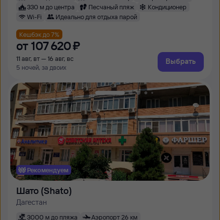
330 м до центра
Песчаный пляж
Кондиционер
Wi-Fi
Идеально для отдыха парой
Кешбэк до 7%
от
107 ⁠620 ⁠₽
11 авг, вт — 16 авг, вс
Выбрать
5 ночей, за двоих
Рекомендуем
Шато (Shato)
Дагестан
3000 м до пляжа
Аэропорт 26 км