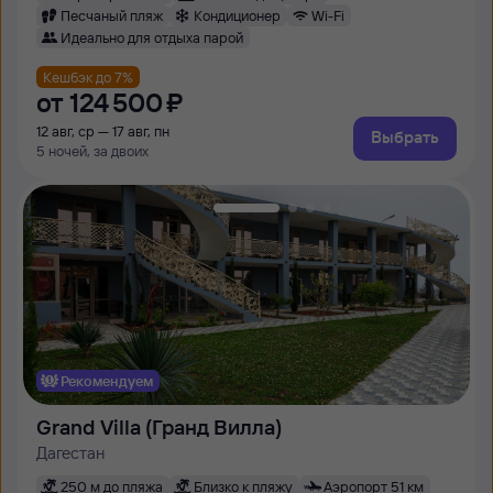
Песчаный пляж
Кондиционер
Wi-Fi
Идеально для отдыха парой
Кешбэк до 7%
от
124 ⁠500 ⁠₽
12 авг, ср — 17 авг, пн
Выбрать
5 ночей, за двоих
Рекомендуем
Grand Villa (Гранд Вилла)
Дагестан
250 м до пляжа
Близко к пляжу
Аэропорт 51 км