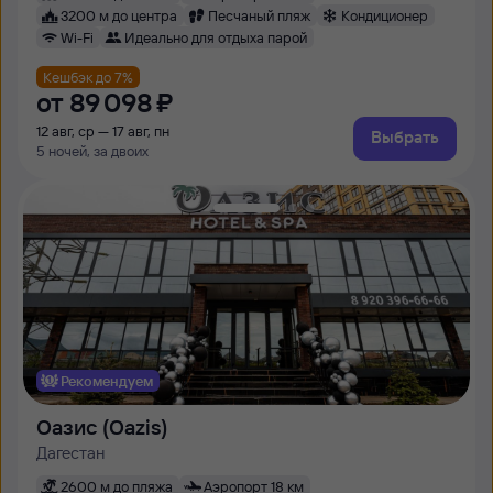
3200 м до центра
Песчаный пляж
Кондиционер
Wi-Fi
Идеально для отдыха парой
Кешбэк до 7%
от
89 ⁠098 ⁠₽
12 авг, ср — 17 авг, пн
Выбрать
5 ночей, за двоих
Рекомендуем
Оазис (Oazis)
Дагестан
2600 м до пляжа
Аэропорт 18 км