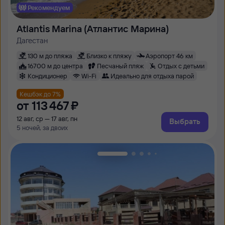
Рекомендуем
Atlantis Marina (Атлантис Марина)
Дагестан
130 м до пляжа
Близко к пляжу
Аэропорт 46 км
16700 м до центра
Песчаный пляж
Отдых с детьми
Кондиционер
Wi-Fi
Идеально для отдыха парой
Кешбэк до 7%
от
113 ⁠467 ⁠₽
12 авг, ср — 17 авг, пн
Выбрать
5 ночей, за двоих