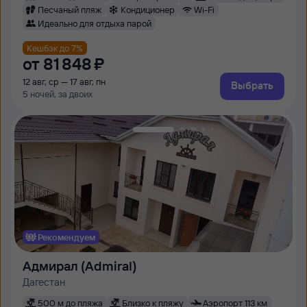
Песчаный пляж
Кондиционер
Wi-Fi
Идеально для отдыха парой
Кешбэк до 7%
от
81 ⁠848 ⁠₽
12 авг, ср — 17 авг, пн
Выбрать
5 ночей, за двоих
Рекомендуем
Адмирал (Admiral)
Дагестан
500 м до пляжа
Близко к пляжу
Аэропорт 113 км