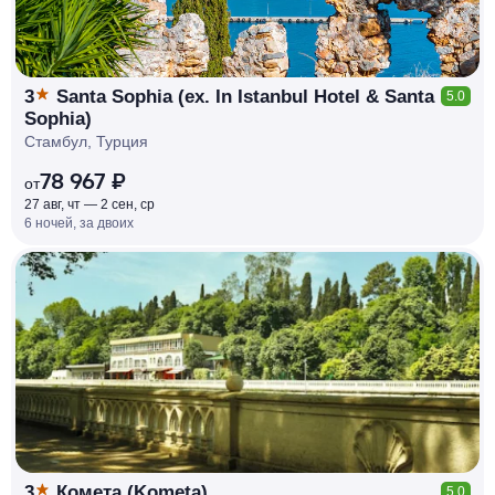
3
Santa Sophia (ex. In Istanbul Hotel & Santa
5.0
Sophia)
Стамбул, Турция
78 967 ₽
от
27 авг, чт — 2 сен, ср
6 ночей, за двоих
КЕШБЭК
РУБЛЯ
МИ
Д
О 7
%
3
Комета (Kometa)
5.0