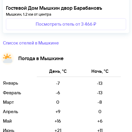
Гостевой Дом Мышкин двор Барабановъ
Мышкин, 1.2 км от центра
Посмотреть отель от 3 466 ₽
Список отелей в Мышкине
Погода в Мышкине
День, °C
Ночь, °C
Январь
-7
-13
Февраль
-6
-13
Март
0
-8
Апрель
+9
0
Май
+16
+6
Июнь
+21
+11