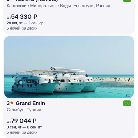
Кавказские Минеральные Воды: Ессентуки, Россия
54 330 ₽
от
28 авг, пт — 2 сен, ср
5 ночей, за двоих
КЕШБЭК
РУБЛЯ
МИ
Д
О 7
%
3
Grand Emin
5.0
Стамбул, Турция
79 044 ₽
от
3 сен, чт — 8 сен, вт
5 ночей, за двоих