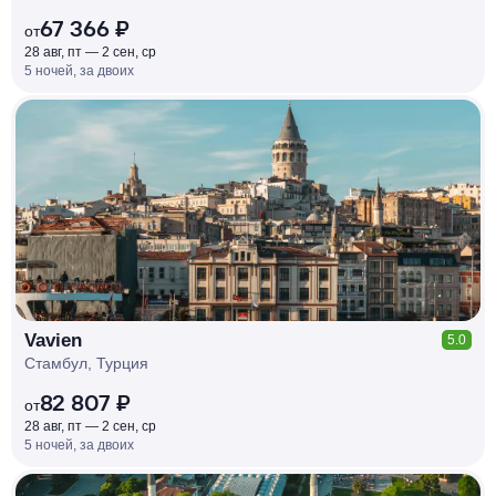
67 366 ₽
от
28 авг, пт — 2 сен, ср
5 ночей, за двоих
КЕШБЭК
РУБЛЯ
МИ
Д
О 7
%
Vavien
5.0
Стамбул, Турция
82 807 ₽
от
28 авг, пт — 2 сен, ср
5 ночей, за двоих