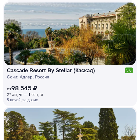
КЕШБЭК
РУБЛЯ
МИ
Д
О 7
%
Cascade Resort By Stellar (Каскад)
5.0
Сочи: Адлер, Россия
98 545 ₽
от
27 авг, чт — 1 сен, вт
5 ночей, за двоих
КЕШБЭК
РУБЛЯ
МИ
Д
О 7
%