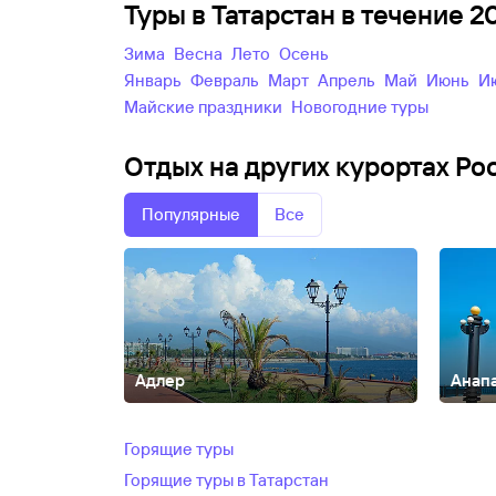
Туры в Татарстан в течение 
зима
весна
лето
осень
Январь
Февраль
Март
Апрель
Май
Июнь
майские праздники
новогодние туры
Отдых на других курортах Ро
Популярные
Все
Адлер
Анап
Абакан
Абзаково
Адыгея
Азов
Александров
Алтай
Осиповка
Архыз
Астрахань
Байкал
Барнаул
Башк
Горящие туры
Новгород
Великий Устюг
Витязево
Владивосток
В
Горящие туры в Татарстан
Алтайск
Горячий Ключ
Грозный
Гуамка
Дагестан
Д