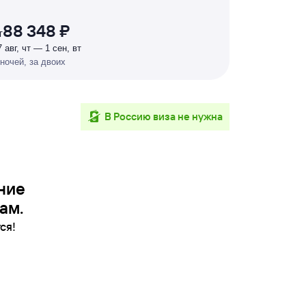
88 348 ₽
т
7 авг, чт — 1 сен, вт
 ночей, за двоих
в Россию виза не нужна
ние
ам.
ся!