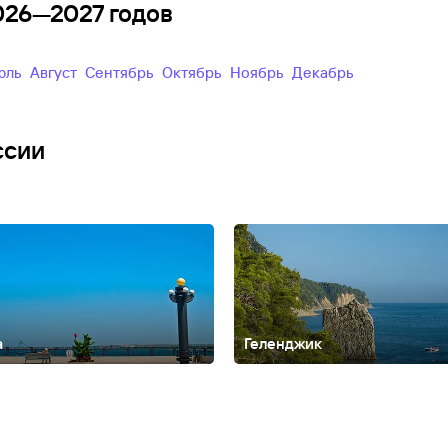
2026—2027 годов
Июль
Август
Сентябрь
Октябрь
Ноябрь
Декабрь
ссии
а
Геленджик
Алтайский край
Анадырь
Армхи
Архангельск
Архангельская облас
ирия
Белгород
Белокуриха
Биробиджан
Благовещенск
Благовещен
ладикавказ
Владимир
Владимирская область
Волгоград
Вологда
В
агомыс
Дедеркой
Дербент
Джемете
Джубга
Дивноморское
Должанск