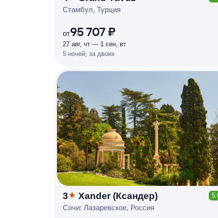
КЕШБЭК
Р
У
Б
Л
Я
М
И
Д
О 7
Стамбул, Турция
%
95 707 ₽
от
27 авг, чт — 1 сен, вт
5 ночей, за двоих
3
Xander (Ксандер)
5.
КЕШБЭК
Р
У
Б
Л
Я
М
И
Д
О 7
Сочи: Лазаревское, Россия