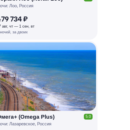
КЕШБЭК
Р
У
Б
Л
Я
М
И
Д
О 7
очи: Лоо, Россия
%
79 734 ₽
т
7 авг, чт — 1 сен, вт
 ночей, за двоих
мега+ (Omega Plus)
5.0
КЕШБЭК
Р
У
Б
Л
Я
М
И
Д
О 7
очи: Лазаревское, Россия