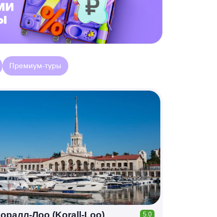
Премиум-туры
оралл-Лоо (Korall-Loo)
5.0