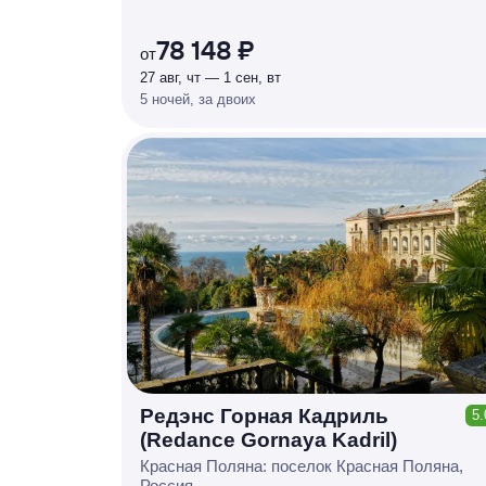
%
78 148 ₽
от
27 авг, чт — 1 сен, вт
5 ночей, за двоих
Редэнс Горная Кадриль
5.
КЕШБЭК
(Redance Gornaya Kadril)
Р
У
Б
Л
Я
М
И
Д
О 7
Красная Поляна: поселок Красная Поляна,
%
Россия