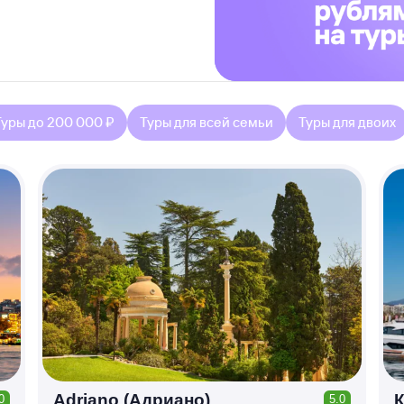
Туры до 200 000 ₽
Туры для всей семьи
Туры для двоих
Adriano (Адриано)
К
0
5.0