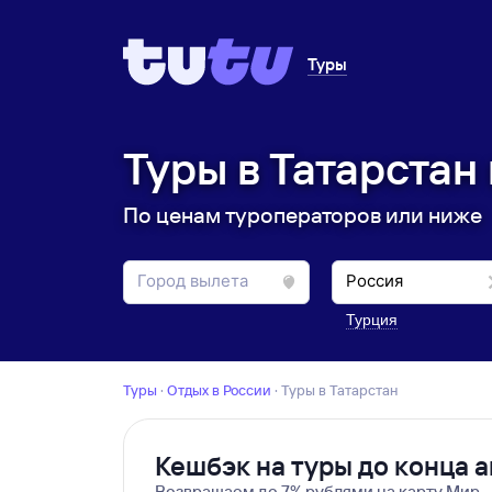
Туры
Туры в Татарстан 
По ценам туроператоров или ниже
Турция
Туры
·
Отдых в России
·
Туры в Татарстан
Кешбэк на туры до конца а
Возвращаем до 7% рублями на карту Мир