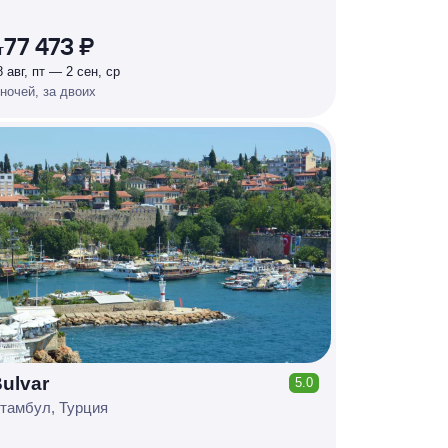
%
77 473 ₽
т
8 авг, пт — 2 сен, ср
 ночей, за двоих
ulvar
5.0
КЕШБЭК
Р
У
Б
Л
Я
М
И
Д
О 7
тамбул, Турция
%