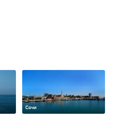
Сочи
ть
Архипо-
ская
Брянск
Бурятия
Валдай
Вардане
Великий
оронеж
Выборг
Георгиевск
Горки Город
Горно-
ая
Домбай
Еврейская автономная