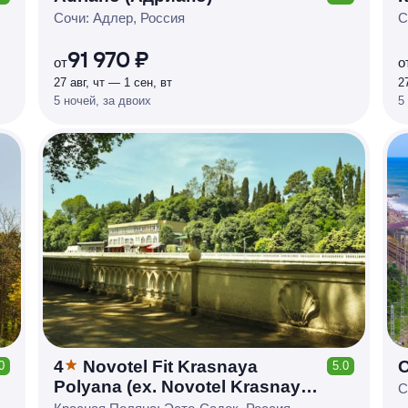
КЕШБЭК
Р
У
Б
Л
Я
М
И
Д
О 7
Сочи: Адлер, Россия
С
%
91 970 ₽
от
о
27 авг, чт — 1 сен, вт
2
5 ночей, за двоих
5
4
Novotel Fit Krasnaya
О
0
5.0
КЕШБЭК
Polyana (ex. Novotel Krasnaya
Р
У
Б
Л
Я
М
И
Д
О 7
С
Polyana Sochi)