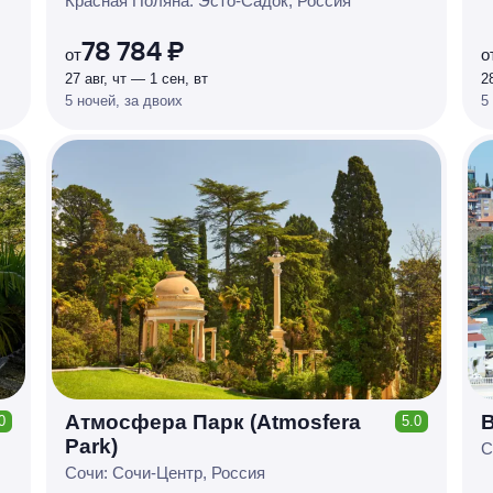
Красная Поляна: Эсто-Садок, Россия
%
78 784 ₽
от
о
27 авг, чт — 1 сен, вт
2
5 ночей, за двоих
5
Атмосфера Парк (Atmosfera
B
0
5.0
КЕШБЭК
Park)
Р
У
Б
Л
Я
М
И
Д
О 7
С
Сочи: Сочи-Центр, Россия
%