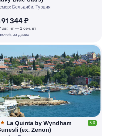
Р
У
Б
Л
Я
М
И
Д
О 7
емер: Бельдиби, Турция
%
91 344 ₽
т
7 авг, чт — 1 сен, вт
 ночей, за двоих
La Quinta by Wyndham
5.0
КЕШБЭК
unesli (ex. Zenon)
Р
У
Б
Л
Я
М
И
Д
О 7