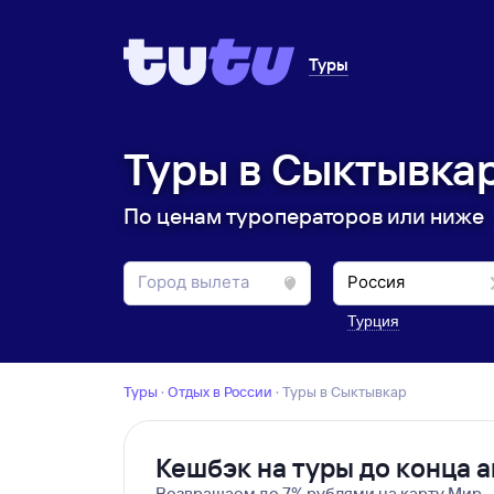
Туры
Туры в Сыктывкар
По ценам туроператоров или ниже
Турция
Туры
·
Отдых в России
·
Туры в Сыктывкар
Кешбэк на туры до конца а
Возвращаем до 7% рублями на карту Мир