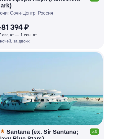
КЕШБЭК
ark)
Р
У
Б
Л
Я
М
И
Д
О 7
очи: Сочи-Центр, Россия
%
81 394 ₽
т
7 авг, чт — 1 сен, вт
 ночей, за двоих
Santana (ex. Sir Santana;
5.0
КЕШБЭК
avy Blue Stars)