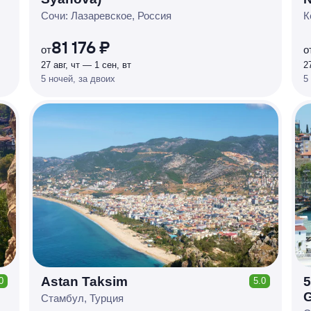
Р
У
Б
Л
Я
М
И
Д
О 7
Сочи: Лазаревское, Россия
К
%
81 176 ₽
от
о
27 авг, чт — 1 сен, вт
2
5 ночей, за двоих
5
Astan Taksim
5
0
5.0
КЕШБЭК
G
Р
У
Б
Л
Я
М
И
Д
О 7
Стамбул, Турция