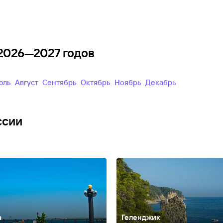
 2026—2027 годов
Июль
Август
Сентябрь
Октябрь
Ноябрь
Декабрь
ссии
а
Геленджик