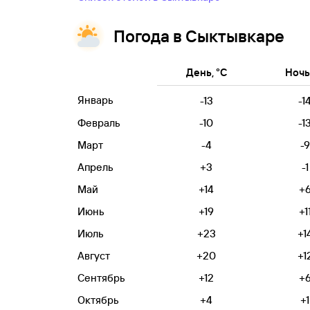
Погода в Сыктывкаре
День, °C
Ночь,
Январь
-13
-1
Февраль
-10
-1
Март
-4
-9
Апрель
+3
-1
Май
+14
+
Июнь
+19
+1
Июль
+23
+1
Август
+20
+1
Сентябрь
+12
+
Октябрь
+4
+1