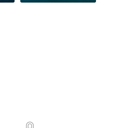
ть
Архипо-
ская
Брянск
Бурятия
Валдай
Вардане
Великий
оронеж
Выборг
Георгиевск
Горки Город
Горно-
ая
Домбай
Еврейская автономная
о
Иваново
Ижевск
Имеретинский
Иркутск
Йошкар-
аменномостский
Камчатский край
Карачаево-
одарский край
Красноярск
Красноярский
нтово
Липецк
Липецкая
вской
Мурманск
Мурманская
ская область
Нижний Новгород
Нижний
ренбург
Орск
Павловское
оры
Плёс
Подмосковье
Подольск
Приморский
ика Калмыкия
Республика Тыва
Роза
нск
Саратов
Свердловская
Туапсе
Тула
Тульская
номный
котский автономный округ
Шерегеш
Элиста
Эсто-