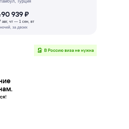
тамбул, Турция
%
90 939 ₽
т
7 авг, чт — 1 сен, вт
 ночей, за двоих
в Россию виза не нужна
ние
нам.
ся!