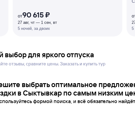
С
%
90 615 ₽
от
о
27 авг, чт — 1 сен, вт
2
5 ночей, за двоих
5
й выбор для яркого отпуска
те отзывы, сравните цены. Заказать и купить тур
ешите выбрать оптимальное предложе
здки в Сыктывкар по самым низким це
спользуйтесь формой поиска, и всё обязательно найдёт