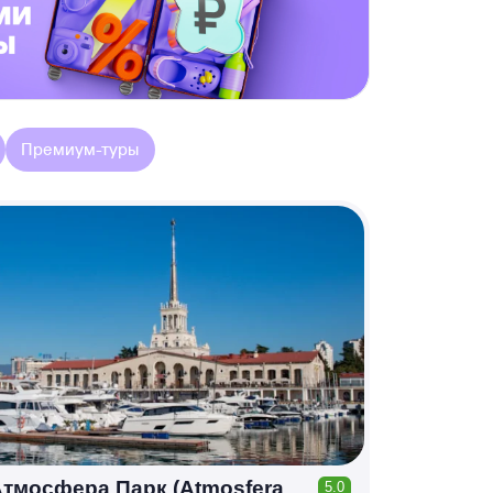
Премиум-туры
тмосфера Парк (Atmosfera
5.0