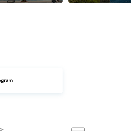
Алтайский край
Анадырь
Армхи
Архангельск
Архангельская облас
ирия
Белгород
Белокуриха
Биробиджан
Благовещенск
Благовещен
ладикавказ
Владимир
Владимирская область
Волгоград
Вологда
В
агомыс
Дедеркой
Дербент
Джемете
Джубга
Дивноморское
Должанск
лезноводск
Зеленогорск
Зеленоград
Зеленоградск
Золотое кольц
ды
Казань
Калининград
Калининградcкая область
Калуга
Калязин
К
водск
Ковров
Коломна
Кострома
Красная Поляна
Краснодар
Красн
 коса
Кызыл
Лаго-Наки
Лазаревское
Ленинградская область
Лермо
ск
Майкоп
Махачкала
Минеральные Воды
Мордовия
Москва
Мосто
чик
Нарьян-Мар
Небуг
Ненецкий автономный округ
Нея
Нижегород
йск
Новосибирск
Новосибирская область
Ольгинка
Ольхон
Орел
О
рмский край
Пермь
Петрозаводск
Петропавловск-Камчатский
Печ
шкин
Пятигорск
Республика Алтай
Республика Ингушетия
Республ
legram
я область
Рыбинск
Рязань
Салехард
Самара
Санкт-Петербург
Сара
ергиев Посад
Смоленск
Советск
Соловки
Ставрополь
Старая
ь
Тамбов
Татарстан
Тверская область
Тверь
Темрюк
Тольятти
Томск
Ульяновск
Уфа
Хакасия
Ханты-Мансийск
Ханты-Мансийский авто
бласть
Череповец
Черкесск
Черное море
Чеченская Республика
Чу
утск
Ямало-Ненецкий автономный округ
Ярославль