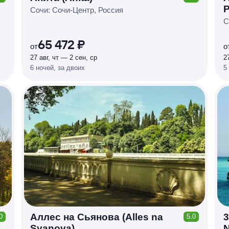
КЕШБЭК
P
Р
У
Б
Л
Я
М
И
Д
О 7
Сочи: Сочи-Центр, Россия
С
%
65 472 ₽
от
о
27 авг, чт — 2 сен, ср
2
6 ночей, за двоих
5
Аллес на Сьянова (Alles na
3
0
5.0
КЕШБЭК
Syanova)
N