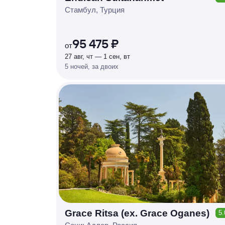
КЕШБЭК
Р
У
Б
Л
Я
М
И
Д
О 7
Стамбул, Турция
%
95 475 ₽
от
27 авг, чт — 1 сен, вт
5 ночей, за двоих
Grace Ritsa (ex. Grace Oganes)
5.
КЕШБЭК