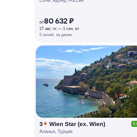
Р
У
Б
Л
Я
М
И
Д
О 7
Сочи: Адлер, Россия
%
80 632 ₽
от
27 авг, чт — 1 сен, вт
5 ночей, за двоих
3
Wien Star (ex. Wien)
5.
КЕШБЭК
Р
У
Б
Л
Я
М
И
Д
О 7
Аланья, Турция