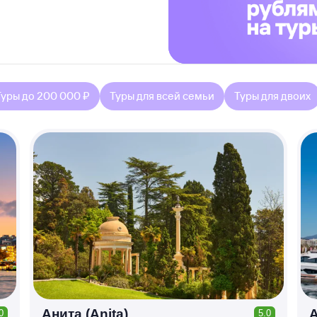
Туры до 200 000 ₽
Туры для всей семьи
Туры для двоих
Анита (Anita)
А
0
5.0