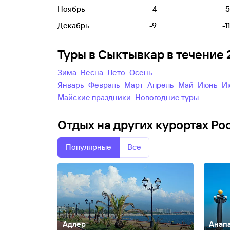
Ноябрь
-4
-5
Декабрь
-9
-11
Туры в Сыктывкар в течение
зима
весна
лето
осень
Январь
Февраль
Март
Апрель
Май
Июнь
майские праздники
новогодние туры
Отдых на других курортах Ро
Популярные
Все
Адлер
Анап