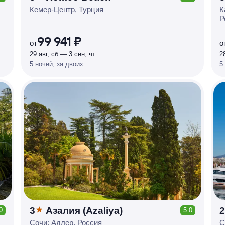
КЕШБЭК
Р
У
Б
Л
Я
М
И
Д
О 7
Кемер-Центр, Турция
К
Р
%
99 941 ₽
от
о
29 авг, сб — 3 сен, чт
2
5 ночей, за двоих
5
3
Азалия (Azaliya)
2
0
5.0
КЕШБЭК
Сочи: Адлер, Россия
С