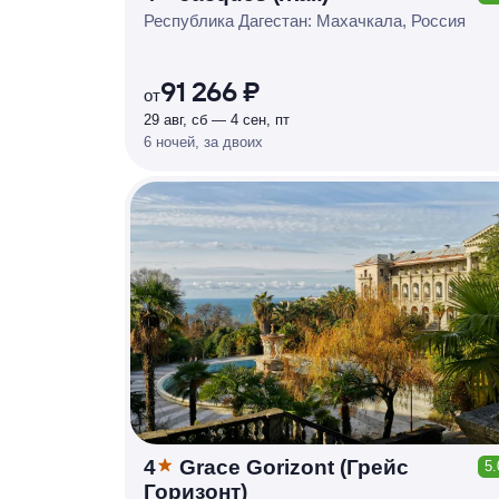
КЕШБЭК
Р
У
Б
Л
Я
М
И
Д
О 7
Республика Дагестан: Махачкала, Россия
%
91 266 ₽
от
29 авг, сб — 4 сен, пт
6 ночей, за двоих
4
Grace Gorizont (Грейс
5.
КЕШБЭК
Горизонт)