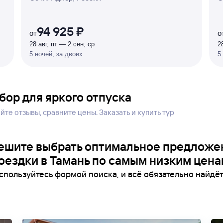
Р
У
Б
Л
Я
М
И
Д
О 7
%
94 925 ₽
от
о
28 авг, пт — 2 сен, ср
2
5 ночей, за двоих
5
бор для яркого отпуска
те отзывы, сравните цены. Заказать и купить тур
ешите выбрать оптимальное предложе
оездки в Тамань по самым низким цена
спользуйтесь формой поиска, и всё обязательно найдёт