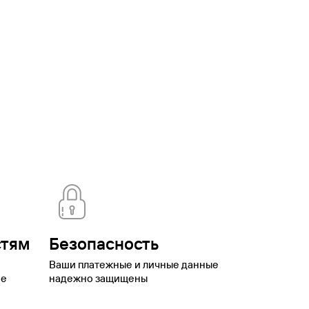
вской
Мурманск
Мурманская
ская область
Нижний Новгород
Нижний
ренбург
Орск
Павловское
оры
Плёс
Подмосковье
Подольск
Приморский
ика Калмыкия
Республика Тыва
Роза
нск
Саратов
Свердловская
омск
Туапсе
Тула
Тульская
номный
котский автономный округ
Шерегеш
Элиста
Эсто-
стям
Безопасность
Ваши платежные и личные данные
ое
надежно защищены