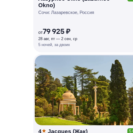
КЕШБЭК
Okno)
Р
У
Б
Л
Я
М
И
Д
О 7
Сочи: Лазаревское, Россия
%
79 925 ₽
от
28 авг, пт — 2 сен, ср
5 ночей, за двоих
4
Jacques (Жак)
5.