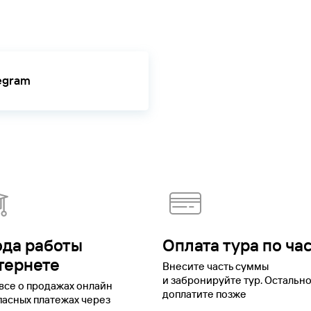
ск
Майкоп
Махачкала
Минеральные Воды
Мордовия
Москва
Мосто
чик
Нарьян-Мар
Небуг
Ненецкий автономный округ
Нея
Нижегород
йск
Новосибирск
Новосибирская область
Ольгинка
Ольхон
Орел
О
рмский край
Пермь
Петрозаводск
Петропавловск-Камчатский
Печ
шкин
Пятигорск
Республика Алтай
Республика Ингушетия
Республ
legram
я область
Рыбинск
Рязань
Салехард
Самара
Санкт-Петербург
Сара
ергиев Посад
Смоленск
Советск
Соловки
Ставрополь
Старая
анрог
Тамбов
Татарстан
Тверская область
Тверь
Темрюк
Тольятти
Т
Ульяновск
Уфа
Хакасия
Ханты-Мансийск
Ханты-Мансийский авто
бласть
Череповец
Черкесск
Черное море
Чеченская Республика
Чу
утск
Ямало-Ненецкий автономный округ
Ярославль
ода работы
Оплата тура по ча
тернете
Внесите часть суммы
и забронируйте тур. Остальн
все о продажах онлайн
доплатите позже
пасных платежах через