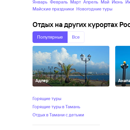
Январь
Февраль
Март
Апрель
Май
Июнь
майские праздники
новогодние туры
Отдых на других курортах Ро
Популярные
Все
Адлер
Анап
Абакан
Абзаково
Адыгея
Азов
Александров
Алтай
Осиповка
Архыз
Астрахань
Байкал
Барнаул
Башк
Горящие туры
Новгород
Великий Устюг
Витязево
Владивосток
В
Горящие туры в Тамань
Алтайск
Горячий Ключ
Грозный
Гуамка
Дагестан
Д
область
Ейск
Екатеринбург
Елабуга
Ессентуки
Же
Отдых в Тамани с детьми
Ола
Кабардинка
Кабардино-Балкария
КавМинВо
Черкесия
Карелия
Каспийск
Кемерово
Киров
Кисло
край
Крым
Курган
Куртатинское ущелье
Куршская