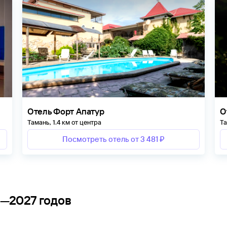
Отель Форт Апатур
О
Тамань, 1.4 км от центра
Та
Посмотреть отель от 3 481 ₽
6—2027 годов