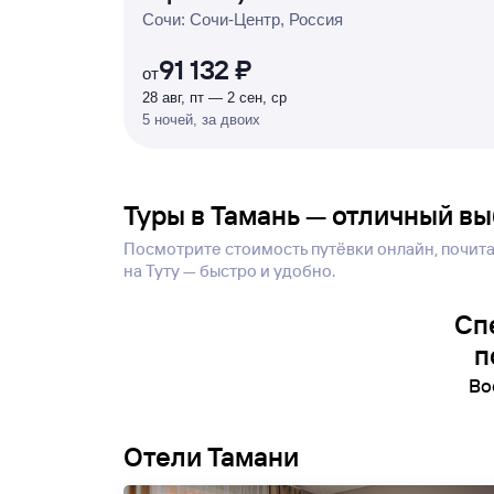
Р
У
Б
Л
Я
М
И
Д
О 7
Сочи: Сочи-Центр, Россия
%
91 132 ₽
от
28 авг, пт — 2 сен, ср
5 ночей, за двоих
Туры в Тамань — отличный вы
Посмотрите стоимость путёвки онлайн, почитай
на Туту — быстро и удобно.
Сп
п
Во
Отели Тамани