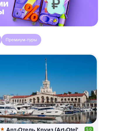
Премиум-туры
Арт-Отель Круиз (Art-Otel'
5.0