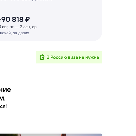
Р
У
Б
Л
Я
М
И
Д
О 7
%
90 818 ₽
т
8 авг, пт — 2 сен, ср
 ночей, за двоих
в Россию виза не нужна
ние
м.
ся!