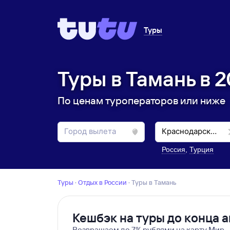
Туры
Туры в Тамань в 2
По ценам туроператоров или ниже
Россия
,
Турция
Туры
·
Отдых в России
·
Туры в Тамань
Кешбэк на туры до конца а
Возвращаем до 7% рублями на карту Мир