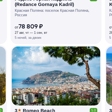
КЕШБЭК
(Redance Gornaya Kadril)
K
Р
У
Б
Л
Я
М
И
Д
О 7
Красная Поляна: поселок Красная Поляна,
К
%
Россия
Р
78 809 ₽
от
о
27 авг, чт — 1 сен, вт
2
5 ночей, за двоих
5
3
Romeo Beach
3
0
5.0