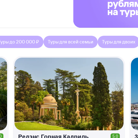
Туры до 200 000 ₽
Туры для всей семьи
Туры для двоих
Редэнс Горная Кадриль
3
0
5.0