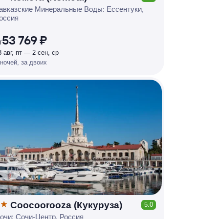
КЕШБЭК
Р
У
Б
Л
Я
М
И
Д
О 7
авказские Минеральные Воды: Ессентуки,
оссия
%
53 769 ₽
т
8 авг, пт — 2 сен, ср
 ночей, за двоих
Coocoorooza (Кукуруза)
5.0
КЕШБЭК
очи: Сочи-Центр, Россия