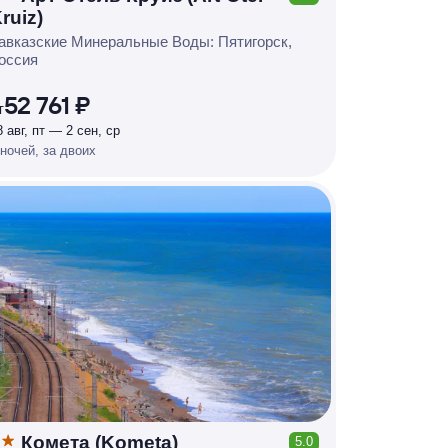
КЕШБЭК
ruiz)
Р
У
Б
Л
Я
М
И
Д
О 7
авказские Минеральные Воды: Пятигорск,
%
оссия
52 761 ₽
т
8 авг, пт — 2 сен, ср
 ночей, за двоих
Комета (Kometa)
5.0