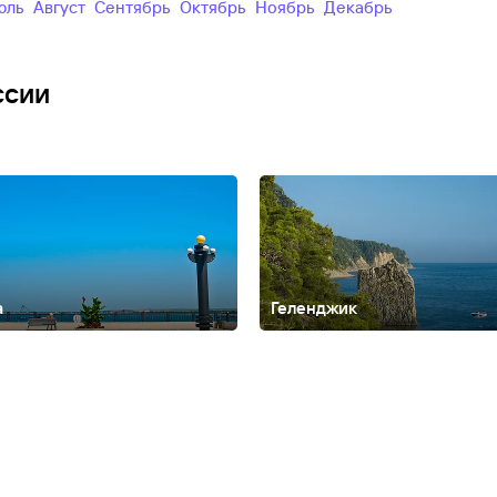
Июль
Август
Сентябрь
Октябрь
Ноябрь
Декабрь
ссии
а
Геленджик
Алтайский край
Анадырь
Армхи
Архангельск
Архангельская облас
ирия
Белгород
Белокуриха
Биробиджан
Благовещенск
Благовещен
ладикавказ
Владимир
Владимирская область
Волгоград
Вологда
В
агомыс
Дедеркой
Дербент
Джемете
Джубга
Дивноморское
Должанск
лезноводск
Зеленогорск
Зеленоград
Зеленоградск
Золотое кольц
ды
Казань
Калининград
Калининградcкая область
Калуга
Калязин
К
водск
Ковров
Коломна
Кострома
Красная Поляна
Краснодар
Красн
 коса
Кызыл
Лаго-Наки
Лазаревское
Ленинградская область
Лермо