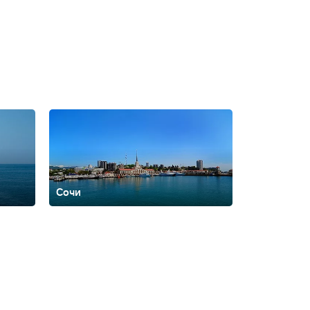
Сочи
ть
Архипо-
ская
Брянск
Бурятия
Валдай
Вардане
Великий
оронеж
Выборг
Георгиевск
Горки Город
Горно-
ая
Домбай
Еврейская автономная
о
Иваново
Ижевск
Имеретинский
Иркутск
Йошкар-
аменномостский
Камчатский край
Карачаево-
одарский край
Красноярск
Красноярский
нтово
Липецк
Липецкая