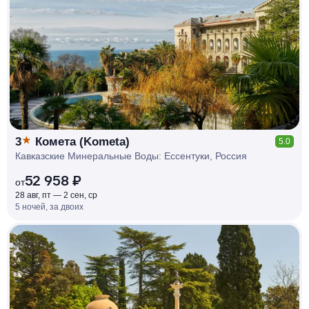
КЕШБЭК
РУБЛЯ
МИ
Д
О 7
%
3
Комета (Kometa)
5.0
Кавказские Минеральные Воды: Ессентуки, Россия
52 958 ₽
от
28 авг, пт — 2 сен, ср
5 ночей, за двоих
КЕШБЭК
РУБЛЯ
МИ
Д
О 7
%