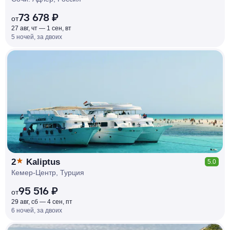
73 678 ₽
от
27 авг, чт — 1 сен, вт
5 ночей, за двоих
КЕШБЭК
РУБЛЯ
МИ
Д
О 7
%
2
Kaliptus
5.0
Кемер-Центр, Турция
95 516 ₽
от
29 авг, сб — 4 сен, пт
6 ночей, за двоих