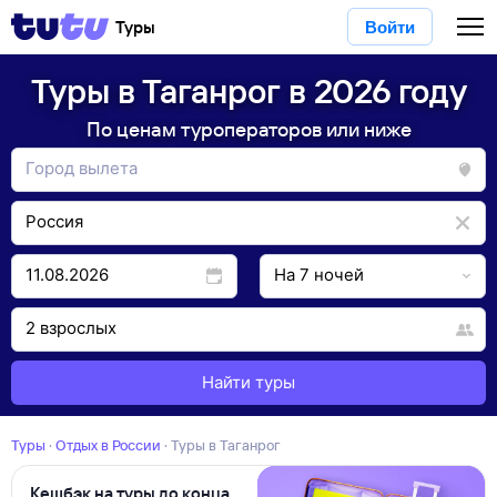
Туры
Войти
Туры в Таганрог в 2026 году
По ценам туроператоров или ниже
Найти туры
Туры
·
Отдых в России
·
Туры в Таганрог
Кешбэк на туры до конца