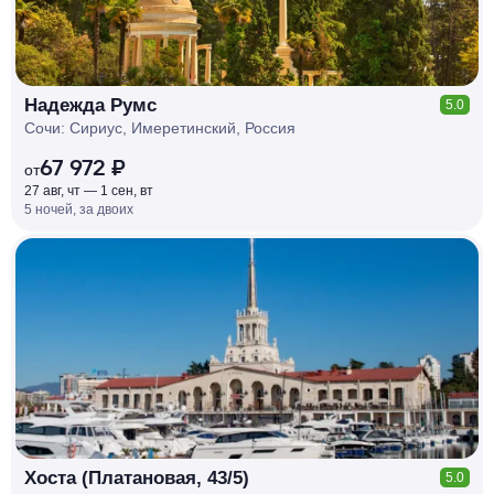
Надежда Румс
5.0
Сочи: Сириус, Имеретинский, Россия
67 972 ₽
от
27 авг, чт — 1 сен, вт
5 ночей, за двоих
КЕШБЭК
РУБЛЯ
МИ
Д
О 7
%
Хоста (Платановая, 43/5)
5.0