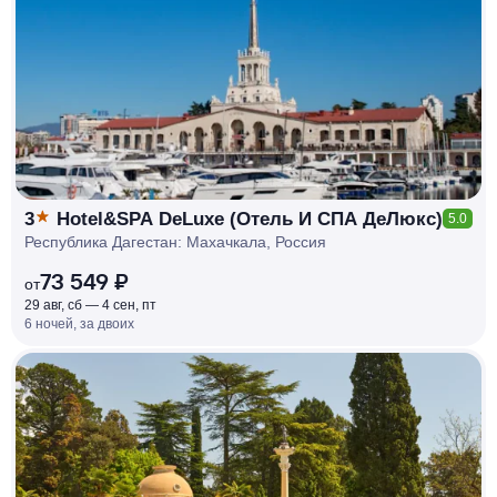
КЕШБЭК
РУБЛЯ
МИ
Д
О 7
%
3
Hotel&SPA DeLuxe (Отель И СПА ДеЛюкс)
5.0
Республика Дагестан: Махачкала, Россия
73 549 ₽
от
29 авг, сб — 4 сен, пт
6 ночей, за двоих
КЕШБЭК
РУБЛЯ
МИ
Д
О 7
%