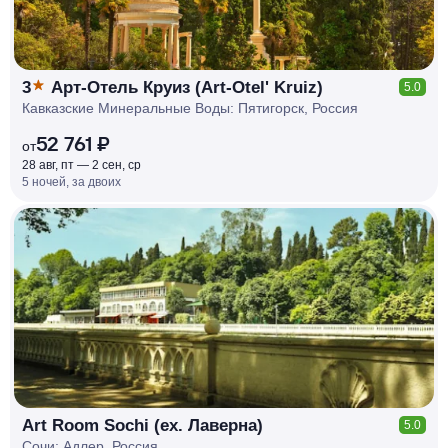
3
Арт-Отель Круиз (Art-Otel' Kruiz)
5.0
Кавказские Минеральные Воды: Пятигорск, Россия
52 761 ₽
от
28 авг, пт — 2 сен, ср
5 ночей, за двоих
КЕШБЭК
РУБЛЯ
МИ
Д
О 7
%
Art Room Sochi (ex. Лаверна)
5.0
Сочи: Адлер, Россия