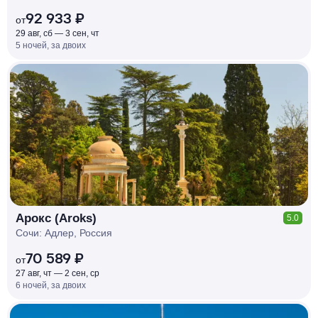
92 933 ₽
от
29 авг, сб — 3 сен, чт
5 ночей, за двоих
КЕШБЭК
РУБЛЯ
МИ
Д
О 7
%
Арокс (Aroks)
5.0
Сочи: Адлер, Россия
70 589 ₽
от
27 авг, чт — 2 сен, ср
6 ночей, за двоих