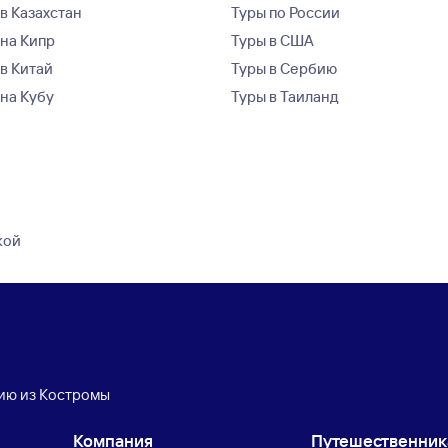
в Казахстан
Туры по России
 на Кипр
Туры в США
 в Китай
Туры в Сербию
 на Кубу
Туры в Таиланд
кой
дию из Костромы
Компания
Путешественни