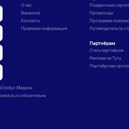
О нас
Подарочные серти
Вакансии
Промокоды
Контакты
Программа лояльн
Правовая информация
Путеводитель по с
Партнёрам
Стать партнёром
Реклама на Туту
Партнёрская прог
«Глобус Медиа»
www.tutu.ru
обязательна