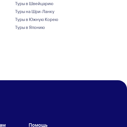
Туры в Швейцарию
Туры на Шри-Ланку
Туры в Южную Корею
Туры в Японию
кам
Помощь