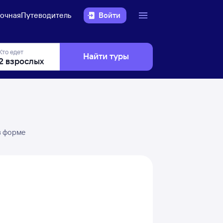
очная
Путеводитель
Войти
Кто едет
Найти туры
в форме