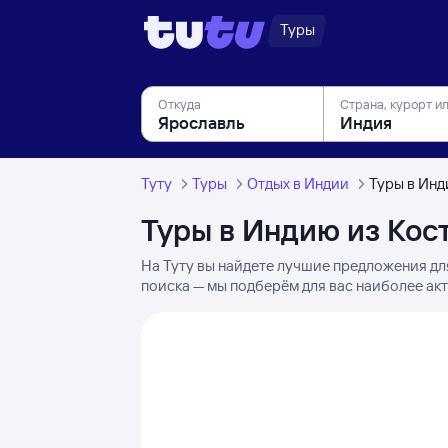
Туры
Откуда
Страна, курорт и
Туту
Туры
Отдых в Индии
Туры в Ин
Туры в Индию из Ко
На Туту вы найдете лучшие предложения дл
поиска — мы подберём для вас наиболее ак