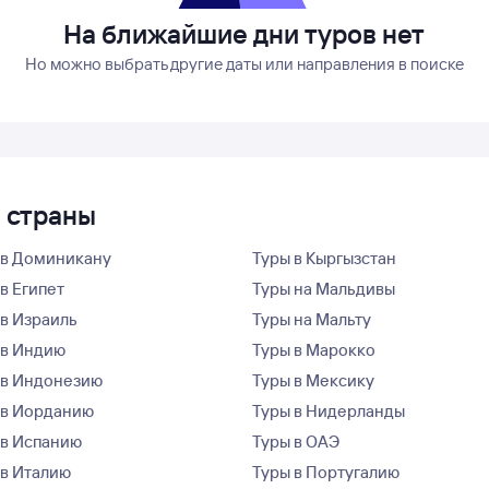
На ближайшие дни туров нет
Но можно выбрать другие даты или направления в поиске
е страны
 в Доминикану
Туры в Кыргызстан
в Египет
Туры на Мальдивы
 в Израиль
Туры на Мальту
 в Индию
Туры в Марокко
 в Индонезию
Туры в Мексику
 в Иорданию
Туры в Нидерланды
 в Испанию
Туры в ОАЭ
 в Италию
Туры в Португалию