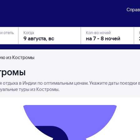
Справ
ли отель
Когда
Кол-во ночей
дию из Костромы
стромы
я отдыха в Индии по оптимальным ценам. Укажите даты поездки 
туальные туры из Костромы.