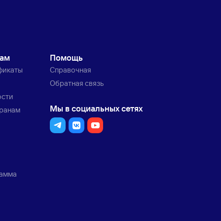
кам
Помощь
фикаты
Справочная
Обратная связь
ости
Мы в социальных сетях
транам
рамма