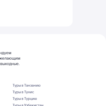
ендуем
ем желающим
 выходные.
Туры в Танзанию
Туры в Тунис
Туры в Турцию
Туры в Узбекистан