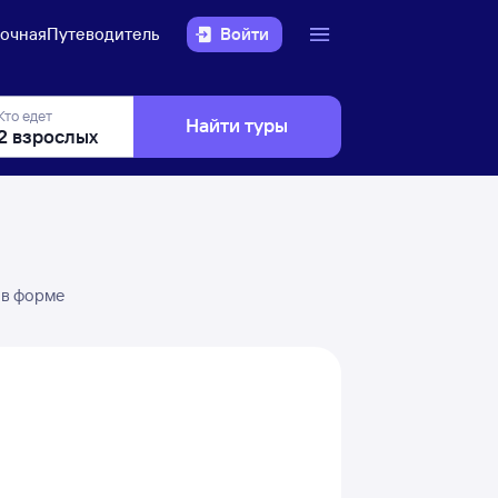
очная
Путеводитель
Войти
Кто едет
Найти туры
 в форме