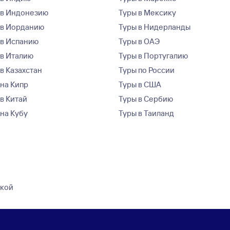
 в Индонезию
Туры в Мексику
 в Иорданию
Туры в Нидерланды
 в Испанию
Туры в ОАЭ
 в Италию
Туры в Португалию
в Казахстан
Туры по России
 на Кипр
Туры в США
 в Китай
Туры в Сербию
 на Кубу
Туры в Таиланд
дкой