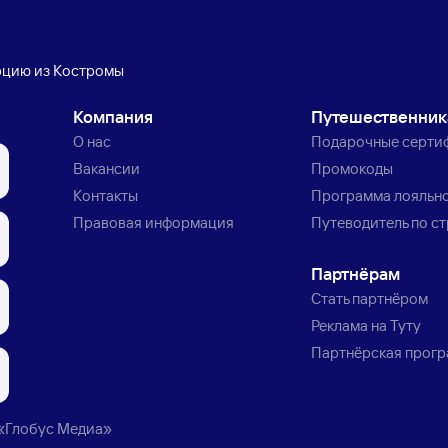
рцию из Костромы
Компания
Путешественни
О нас
Подарочные серти
Вакансии
Промокоды
Контакты
Программа лояльн
Правовая информация
Путеводитель по с
Партнёрам
Стать партнёром
Реклама на Туту
Партнёрская прог
«Глобус Медиа»