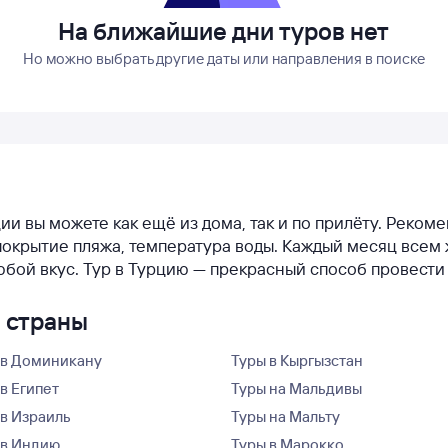
На ближайшие дни туров нет
Но можно выбрать другие даты или направления в поиске
ции вы можете как ещё из дома, так и по прилёту. Реком
у, покрытие пляжа, температура воды. Каждый месяц вс
юбой вкус. Тур в Турцию — прекрасный способ провести
е страны
 в Доминикану
Туры в Кыргызстан
в Египет
Туры на Мальдивы
 в Израиль
Туры на Мальту
 в Индию
Туры в Марокко