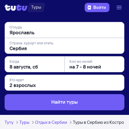
Туры
Войти
Откуда
Страна, курорт или отель
Когда
Кол-во ночей
Кто едет
Найти туры
Туту
Туры
Отдых в Сербии
Туры в Сербию из Костром