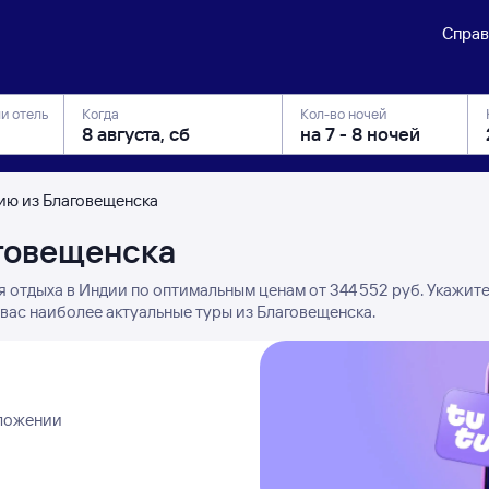
Справ
ли отель
Когда
Кол-во ночей
ию из Благовещенска
говещенска
 отдыха в Индии по оптимальным ценам от 344 ⁠552 руб. Укажит
 вас наиболее актуальные туры из Благовещенска.
иложении