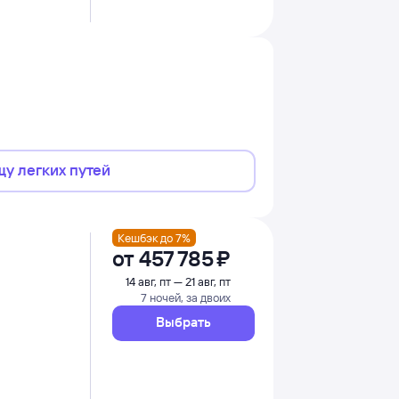
щу легких путей
Кешбэк до 7%
от
457 ⁠785 ⁠₽
14 авг, пт — 21 авг, пт
7 ночей, за двоих
Выбрать