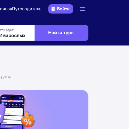
очная
Путеводитель
Войти
Кто едет
Найти туры
е даты