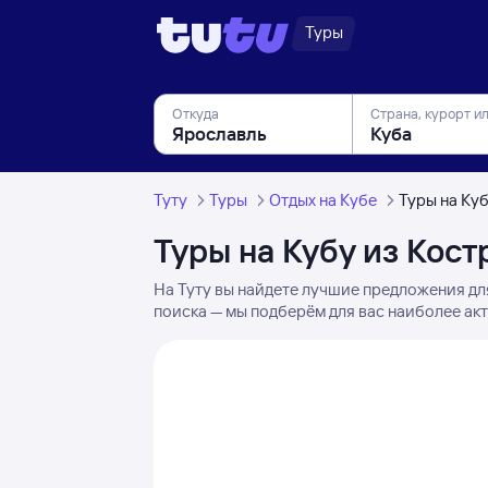
Туры
Откуда
Страна, курорт и
Туту
Туры
Отдых на Кубе
Туры на Ку
Туры на Кубу из Кос
На Туту вы найдете лучшие предложения дл
поиска — мы подберём для вас наиболее ак