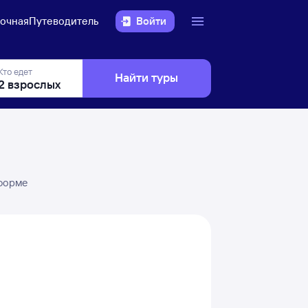
очная
Путеводитель
Войти
Кто едет
Найти туры
 форме