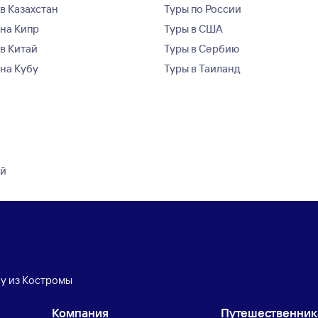
в Казахстан
Туры по России
 на Кипр
Туры в США
 в Китай
Туры в Сербию
 на Кубу
Туры в Таиланд
ой
бу из Костромы
Компания
Путешественни