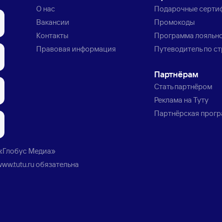
О нас
Подарочные серти
Вакансии
Промокоды
Контакты
Программа лояльн
Правовая информация
Путеводитель по с
Партнёрам
Стать партнёром
Реклама на Туту
Партнёрская прог
«Глобус Медиа»
www.tutu.ru
обязательна