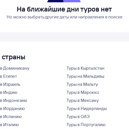
На ближайшие дни туров нет
Но можно выбрать другие даты или направления в поиске
е страны
 в Доминикану
Туры в Кыргызстан
в Египет
Туры на Мальдивы
 в Израиль
Туры на Мальту
 в Индию
Туры в Марокко
 в Индонезию
Туры в Мексику
 в Иорданию
Туры в Нидерланды
 в Испанию
Туры в ОАЭ
 в Италию
Туры в Португалию