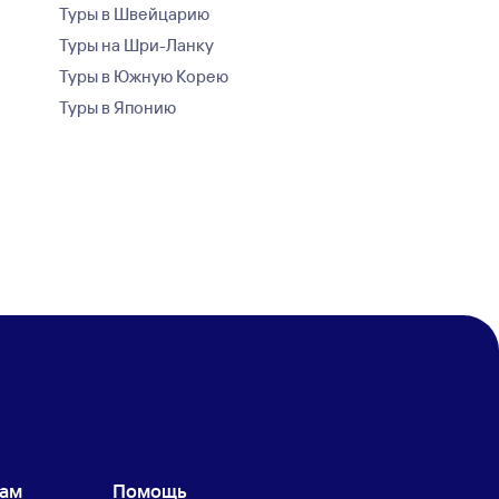
Туры в Швейцарию
Туры на Шри-Ланку
Туры в Южную Корею
Туры в Японию
кам
Помощь