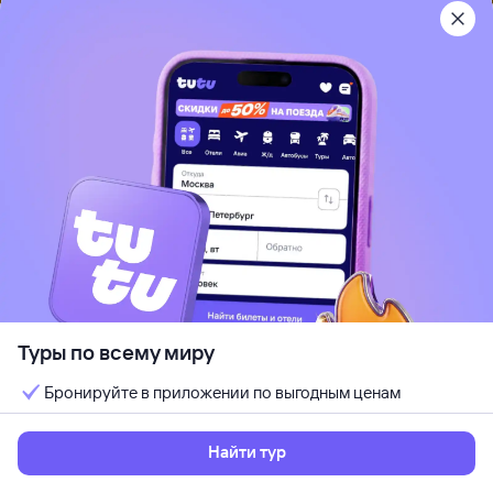
12 авг, ср — 19 авг, ср
Выбрать
7 ночей, за двоих
Рекомендуем
3
Shikara Beach Resort
Южный Гоа, Индия
Туры по всему миру
Песчаный пляж
Отдых с детьми
Кондиционер
Бронируйте в приложении по выгодным ценам
Wi-Fi
Идеально для отдыха парой
Кешбэк до 7%
Найти тур
от
200 ⁠912 ⁠₽