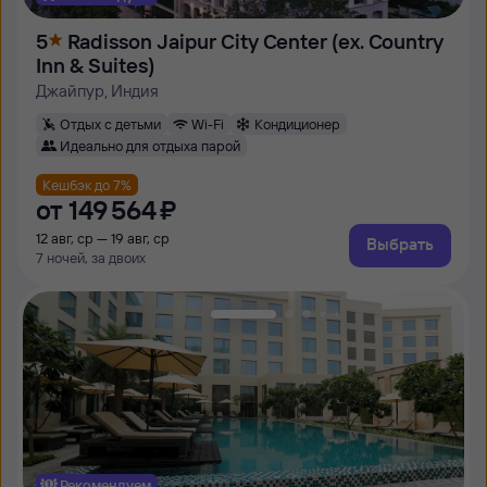
5
Radisson Jaipur City Center (ех. Country
Inn & Suites)
Джайпур, Индия
Отдых с детьми
Wi-Fi
Кондиционер
Идеально для отдыха парой
Кешбэк до 7%
от
149 ⁠564 ⁠₽
12 авг, ср — 19 авг, ср
Выбрать
7 ночей, за двоих
Рекомендуем