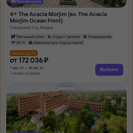
Рекомендуем
4
The Acacia Morjim (ex. The Acacia
Morjim Ocean Front)
Северный Гоа, Индия
Песчаный пляж
Отдых с детьми
Кондиционер
Wi-Fi
Идеально для отдыха парой
Кешбэк до 7%
от
172 ⁠036 ⁠₽
7 авг, пт — 14 авг, пт
Выбрать
7 ночей, за двоих