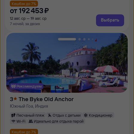
Кешбэк до 7%
от
192 ⁠453 ⁠₽
12 авг, ср — 19 авг, ср
Выбрать
7 ночей, за двоих
Рекомендуем
3
The Byke Old Anchor
Южный Гоа, Индия
Песчаный пляж
Отдых с детьми
Кондиционер
Wi-Fi
Идеально для отдыха парой
Кешбэк до 7%