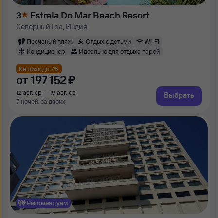
3
Estrela Do Mar Beach Resort
Северный Гоа, Индия
Песчаный пляж
Отдых с детьми
Wi-Fi
Кондиционер
Идеально для отдыха парой
Кешбэк до 7%
от
197 ⁠152 ⁠₽
12 авг, ср — 19 авг, ср
Выбрать
7 ночей, за двоих
Рекомендуем