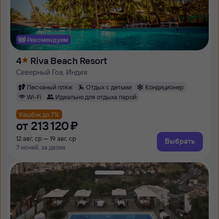
Рекомендуем
4
Riva Beach Resort
Северный Гоа, Индия
Песчаный пляж
Отдых с детьми
Кондиционер
Wi-Fi
Идеально для отдыха парой
Кешбэк до 7%
от
213 ⁠120 ⁠₽
12 авг, ср — 19 авг, ср
Выбрать
7 ночей, за двоих