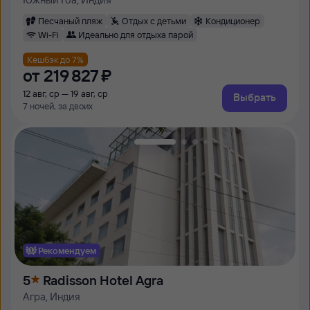
Песчаный пляж
Отдых с детьми
Кондиционер
Wi-Fi
Идеально для отдыха парой
Кешбэк до 7%
от
219 ⁠827 ⁠₽
12 авг, ср — 19 авг, ср
Выбрать
7 ночей, за двоих
Рекомендуем
5
Radisson Hotel Agra
Агра, Индия