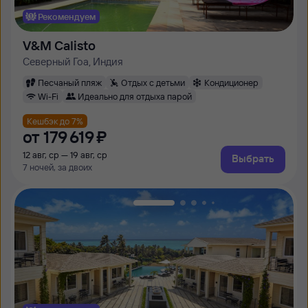
Рекомендуем
V&M Calisto
Северный Гоа, Индия
Песчаный пляж
Отдых с детьми
Кондиционер
Wi-Fi
Идеально для отдыха парой
Кешбэк до 7%
от
179 ⁠619 ⁠₽
12 авг, ср — 19 авг, ср
Выбрать
7 ночей, за двоих