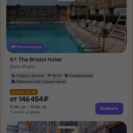
Рекомендуем
5
The Bristol Hotel
Дели, Индия
Отдых с детьми
Wi-Fi
Кондиционер
Идеально для отдыха парой
Кешбэк до 7%
от
146 ⁠454 ⁠₽
12 авг, ср — 19 авг, ср
Выбрать
7 ночей, за двоих