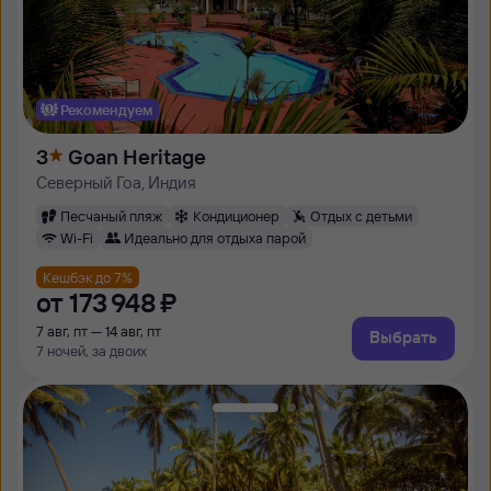
Рекомендуем
3
Goan Heritage
Северный Гоа, Индия
Песчаный пляж
Кондиционер
Отдых с детьми
Wi-Fi
Идеально для отдыха парой
Кешбэк до 7%
от
173 ⁠948 ⁠₽
7 авг, пт — 14 авг, пт
Выбрать
7 ночей, за двоих