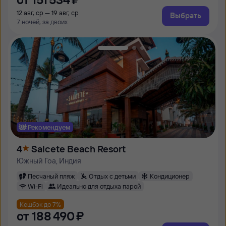
12 авг, ср — 19 авг, ср
Выбрать
7 ночей, за двоих
Рекомендуем
4
Salcete Beach Resort
Южный Гоа, Индия
Песчаный пляж
Отдых с детьми
Кондиционер
Wi-Fi
Идеально для отдыха парой
Кешбэк до 7%
от
188 ⁠490 ⁠₽