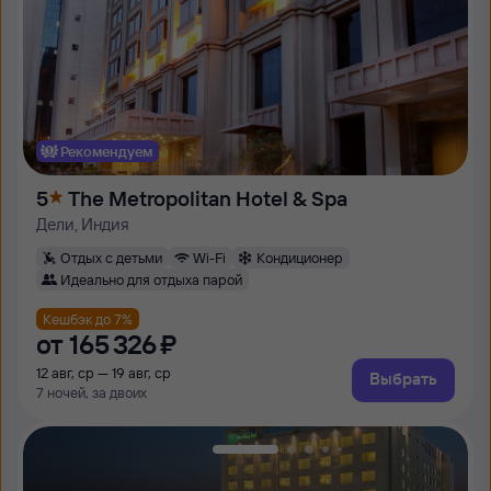
Рекомендуем
5
The Metropolitan Hotel & Spa
Дели, Индия
Отдых с детьми
Wi-Fi
Кондиционер
Идеально для отдыха парой
Кешбэк до 7%
от
165 ⁠326 ⁠₽
12 авг, ср — 19 авг, ср
Выбрать
7 ночей, за двоих