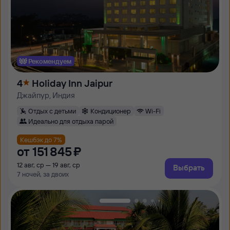
Рекомендуем
4
Holiday Inn Jaipur
Джайпур, Индия
Отдых с детьми
Кондиционер
Wi-Fi
Идеально для отдыха парой
Кешбэк до 7%
от
151 ⁠845 ⁠₽
12 авг, ср — 19 авг, ср
Выбрать
7 ночей, за двоих