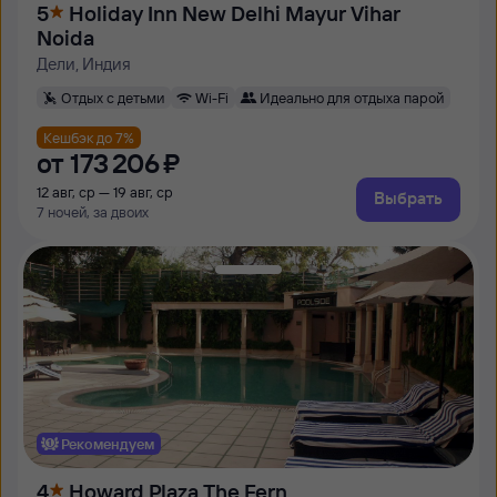
5
Holiday Inn New Delhi Mayur Vihar
Noida
Дели, Индия
Отдых с детьми
Wi-Fi
Идеально для отдыха парой
Кешбэк до 7%
от
173 ⁠206 ⁠₽
12 авг, ср — 19 авг, ср
Выбрать
7 ночей, за двоих
Рекомендуем
4
Howard Plaza The Fern