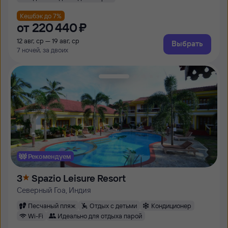
Кешбэк до 7%
от
220 ⁠440 ⁠₽
12 авг, ср — 19 авг, ср
Выбрать
7 ночей, за двоих
Рекомендуем
3
Spazio Leisure Resort
Северный Гоа, Индия
Песчаный пляж
Отдых с детьми
Кондиционер
Wi-Fi
Идеально для отдыха парой