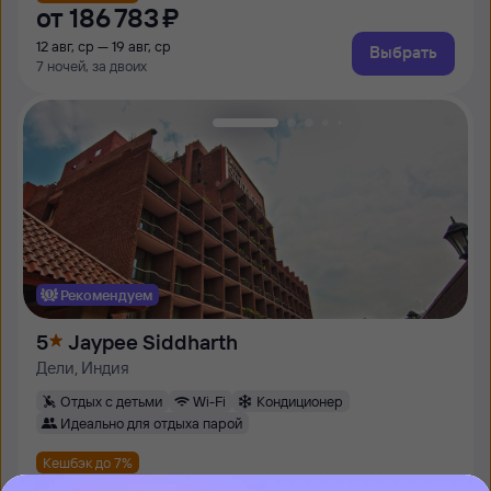
от
186 ⁠783 ⁠₽
12 авг, ср — 19 авг, ср
Выбрать
7 ночей, за двоих
Рекомендуем
5
Jaypee Siddharth
Дели, Индия
Отдых с детьми
Wi-Fi
Кондиционер
Идеально для отдыха парой
Кешбэк до 7%
от
154 ⁠023 ⁠₽