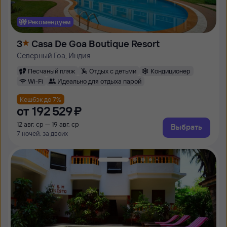
Рекомендуем
3
Casa De Goa Boutique Resort
Северный Гоа, Индия
Песчаный пляж
Отдых с детьми
Кондиционер
Wi-Fi
Идеально для отдыха парой
Кешбэк до 7%
от
192 ⁠529 ⁠₽
12 авг, ср — 19 авг, ср
Выбрать
7 ночей, за двоих