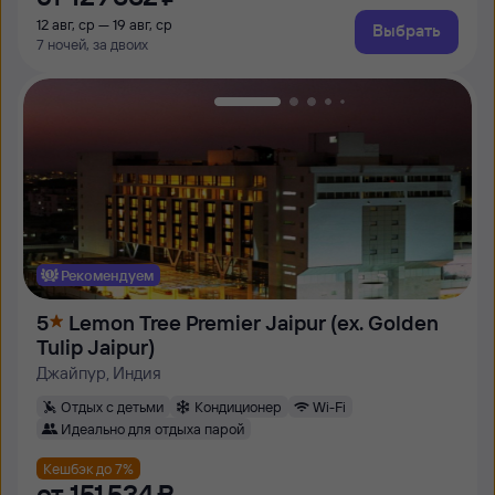
12 авг, ср — 19 авг, ср
Выбрать
7 ночей, за двоих
Рекомендуем
5
Lemon Tree Premier Jaipur (ex. Golden
Tulip Jaipur)
Джайпур, Индия
Отдых с детьми
Кондиционер
Wi-Fi
Идеально для отдыха парой
Кешбэк до 7%
от
151 ⁠534 ⁠₽