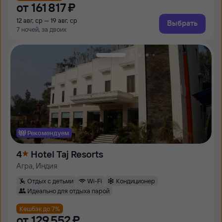
от
161 ⁠817 ⁠₽
12 авг, ср — 19 авг, ср
Выбрать
7 ночей, за двоих
Рекомендуем
4
Hotel Taj Resorts
Агра, Индия
Отдых с детьми
Wi-Fi
Кондиционер
Идеально для отдыха парой
Кешбэк до 7%
от
129 ⁠552 ⁠₽