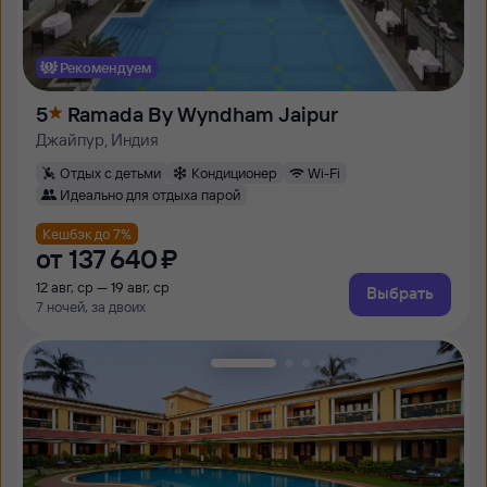
Рекомендуем
5
Ramada By Wyndham Jaipur
Джайпур, Индия
Отдых с детьми
Кондиционер
Wi-Fi
Идеально для отдыха парой
Кешбэк до 7%
от
137 ⁠640 ⁠₽
12 авг, ср — 19 авг, ср
Выбрать
7 ночей, за двоих