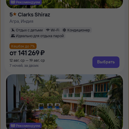
Рекомендуем
5
Clarks Shiraz
Агра, Индия
Отдых с детьми
Wi-Fi
Кондиционер
Идеально для отдыха парой
Кешбэк до 7%
от
141 ⁠269 ⁠₽
12 авг, ср — 19 авг, ср
Выбрать
7 ночей, за двоих
Рекомендуем