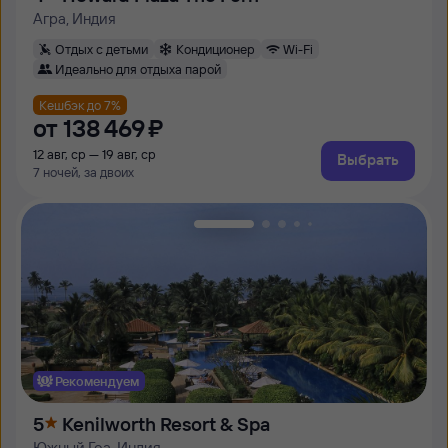
Агра, Индия
Отдых с детьми
Кондиционер
Wi-Fi
Идеально для отдыха парой
Кешбэк до 7%
от
138 ⁠469 ⁠₽
12 авг, ср — 19 авг, ср
Выбрать
7 ночей, за двоих
Рекомендуем
5
Kenilworth Resort & Spa
Южный Гоа, Индия