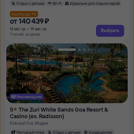
Отдых с детьми
Wi-Fi
Идеально для отдыха парой
Кешбэк до 7%
от
140 ⁠439 ⁠₽
12 авг, ср — 19 авг, ср
Выбрать
7 ночей, за двоих
Рекомендуем
5
The Zuri White Sands Goa Resort &
Casino (ex. Radisson)
Южный Гоа, Индия
Песчаный пляж
Отдых с детьми
Кондиционер