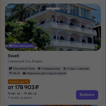
Рекомендуем
Swati
Северный Гоа, Индия
Песчаный пляж
Кондиционер
Отдых с детьми
Wi-Fi
Идеально для отдыха парой
Кешбэк до 7%
от
178 ⁠903 ⁠₽
12 авг, ср — 19 авг, ср
Выбрать
7 ночей, за двоих