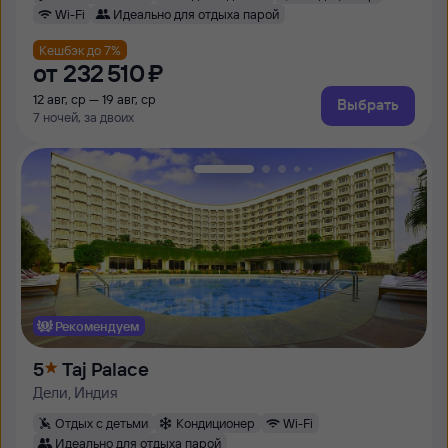
Wi-Fi
Идеально для отдыха парой
Кешбэк до 7%
от
232 ⁠510 ⁠₽
12 авг, ср — 19 авг, ср
Выбрать
7 ночей, за двоих
Рекомендуем
5
Taj Palace
Дели, Индия
Отдых с детьми
Кондиционер
Wi-Fi
Идеально для отдыха парой