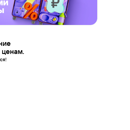
ние
 ценам.
ся!