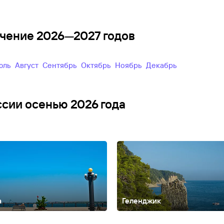
ечение 2026—2027 годов
Июль
Август
Сентябрь
Октябрь
Ноябрь
Декабрь
ссии осенью 2026 года
а
Геленджик
Алтайский край
Анадырь
Армхи
Архангельск
Архангельская облас