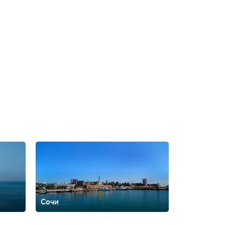
Сочи
ть
Архипо-