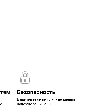
ская
Брянск
Бурятия
Валдай
Вардане
Великий
оронеж
Выборг
Георгиевск
Горки Город
Горно-
ая
Домбай
Еврейская автономная
о
Иваново
Ижевск
Имеретинский
Иркутск
Йошкар-
мчатский край
Карачаево-
одарский край
Красноярск
Красноярский
нтово
Липецк
Липецкая
вской
Мурманск
Мурманская
ская область
Нижний Новгород
Нижний
ренбург
Орск
Павловское
оры
Плёс
Подмосковье
Подольск
Приморский
ика Калмыкия
Республика Тыва
Роза
нск
Саратов
Свердловская
ьятти
Томск
Туапсе
Тула
Тульская
номный
котский автономный округ
Шерегеш
Элиста
Эсто-
стям
Безопасность
Ваши платежные и личные данные
ое
надежно защищены