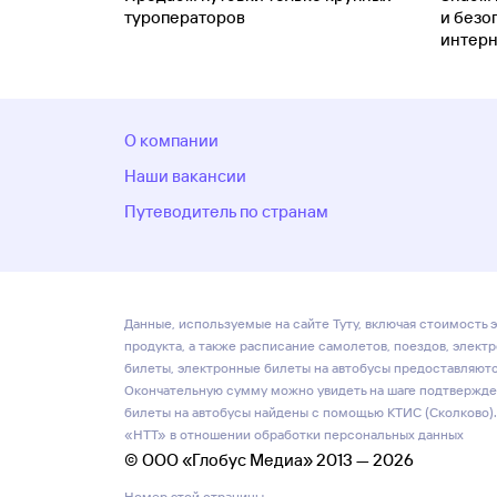
туроператоров
и безо
интерн
О компании
Наши вакансии
Путеводитель по странам
Данные, используемые на сайте Туту, включая стоимость э
продукта, а также расписание самолетов, поездов, элект
билеты, электронные билеты на автобусы предоставляются
Окончательную сумму можно увидеть на шаге подтвержден
билеты на автобусы найдены с помощью КТИС (Сколково).
«НТТ» в отношении обработки персональных данных
© ООО «Глобус Медиа» 2013 — 2026
Номер этой страницы