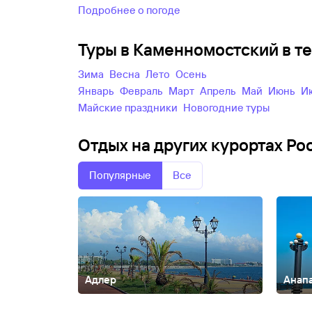
Подробнее о погоде
Туры в Каменномостский в т
зима
весна
лето
осень
Январь
Февраль
Март
Апрель
Май
Июнь
майские праздники
новогодние туры
Отдых на других курортах Ро
Популярные
Все
Адлер
Анап
Абакан
Абзаково
Адыгея
Азов
Александров
Алтай