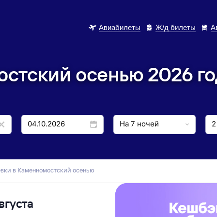
Авиабилеты
Ж/д билеты
А
остский осенью 2026 го
тевки в Каменномостский осенью
вгуста