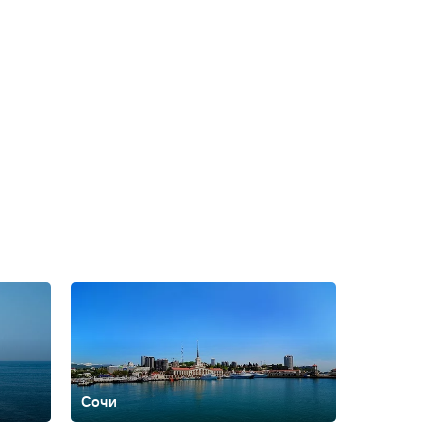
Сочи
ть
Архипо-