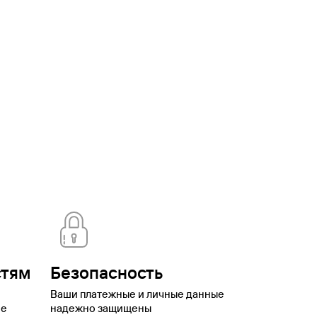
ская
Брянск
Бурятия
Валдай
Вардане
Великий
оронеж
Выборг
Георгиевск
Горки Город
Горно-
ая
Домбай
Еврейская автономная
о
Иваново
Ижевск
Имеретинский
Иркутск
Йошкар-
аменномостский
Камчатский край
Карачаево-
одарский край
Красноярск
Красноярский
нтово
Липецк
Липецкая
ск
Мурманская
ская область
Нижний Новгород
Нижний
ренбург
Орск
Павловское
оры
Плёс
Подмосковье
Подольск
Приморский
ика Калмыкия
Республика Тыва
Роза
нск
Саратов
Свердловская
ьятти
Томск
Туапсе
Тула
Тульская
номный
котский автономный округ
Шерегеш
Элиста
Эсто-
стям
Безопасность
Ваши платежные и личные данные
ое
надежно защищены