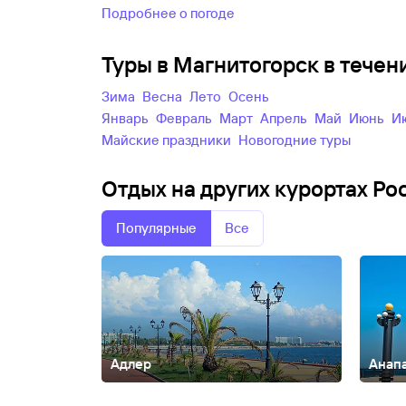
Подробнее о погоде
Туры в Магнитогорск в тече
зима
весна
лето
осень
Январь
Февраль
Март
Апрель
Май
Июнь
майские праздники
новогодние туры
Отдых на других курортах Ро
Популярные
Все
Адлер
Анап
Абакан
Абзаково
Адыгея
Азов
Александров
Алтай