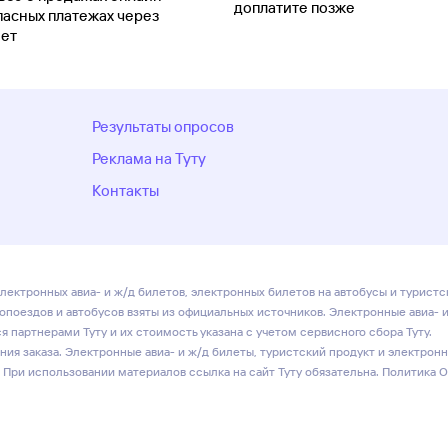
доплатите позже
пасных платежах через
ет
Результаты опросов
Реклама на Туту
Контакты
лектронных авиа- и ж/д билетов, электронных билетов на автобусы и туристс
ропоездов и автобусов взяты из официальных источников. Электронные авиа- 
 партнерами Туту и их стоимость указана с учетом сервисного сбора Туту.
ия заказа. Электронные авиа- и ж/д билеты, туристский продукт и электрон
 При использовании материалов ссылка на сайт Туту обязательна.
Политика 