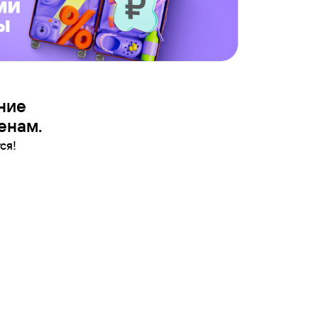
ние
енам.
ся!