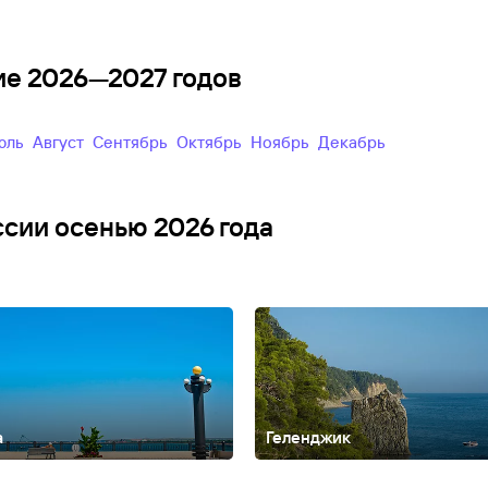
ние 2026—2027 годов
Июль
Август
Сентябрь
Октябрь
Ноябрь
Декабрь
ссии осенью 2026 года
а
Геленджик
Алтайский край
Анадырь
Армхи
Архангельск
Архангельская облас