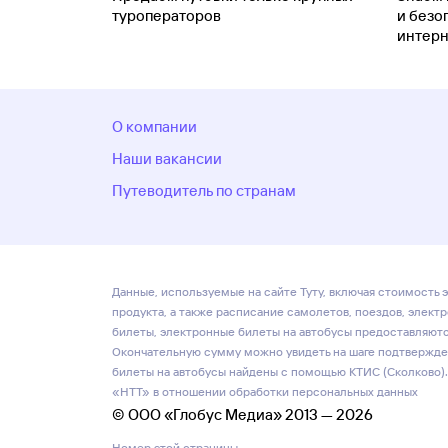
туроператоров
и безо
интерн
О компании
Наши вакансии
Путеводитель по странам
Данные, используемые на сайте Туту, включая стоимость э
продукта, а также расписание самолетов, поездов, элект
билеты, электронные билеты на автобусы предоставляются
Окончательную сумму можно увидеть на шаге подтвержден
билеты на автобусы найдены с помощью КТИС (Сколково).
«НТТ» в отношении обработки персональных данных
© ООО «Глобус Медиа» 2013 — 2026
Номер этой страницы