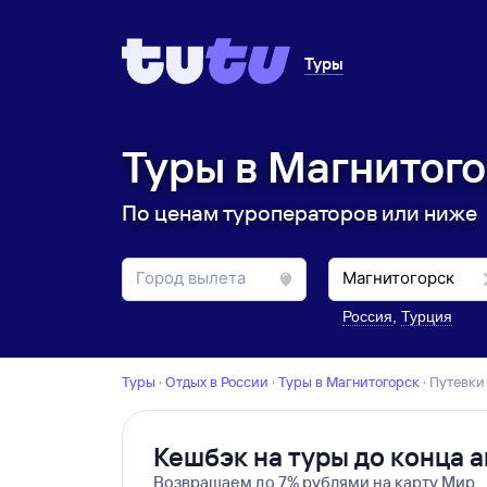
Туры
Туры в Магнитого
По ценам туроператоров или ниже
Россия
,
Турция
Туры
·
Отдых в России
·
Туры в Магнитогорск
·
Путевк
Кешбэк на туры до конца а
Возвращаем до 7% рублями на карту Мир