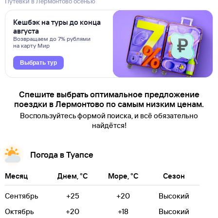
Путевки в Лермонтово осенью
Кешбэк на туры до конца
августа
Возвращаем до 7% рублями
на карту Мир
Выбрать тур
Спешите выбрать оптимальное предложение
поездки в Лермонтово по самым низким ценам.
Воспользуйтесь формой поиска, и всё обязательно
найдётся!
Погода в Туапсе
Месяц
Днем, °C
Море, °C
Сезон
Сентябрь
+25
+20
Высокий
Октябрь
+20
+18
Высокий