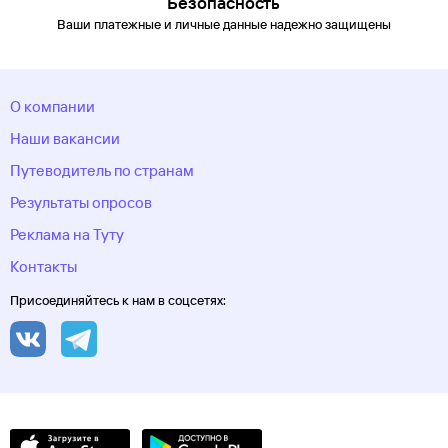
Безопасность
Мансийский автономный
Ваши платежные и личные данные надежно защищены
округ
Хоста
Чебоксары
Челябинск
Челябинская
область
Череповец
Черкесск
Черное море
Чеченская
Республика
Чукотский автономный
округ
Шерегеш
Элиста
Эсто-Садок
Южно-Сахалинск
Якорная
О компании
Щель
Якутия
Якутск
Ямало-Ненецкий автономный
округ
Ярославль
Наши вакансии
Путеводитель по странам
Результаты опросов
Реклама на Туту
Контакты
Присоединяйтесь к нам в соцсетях: