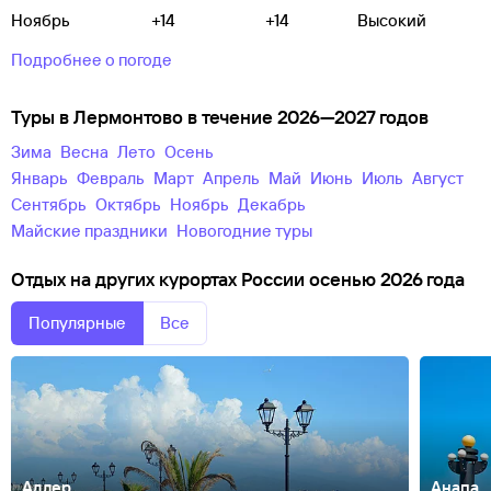
Ноябрь
+14
+14
Высокий
Подробнее о погоде
Туры в Лермонтово в течение 2026—2027 годов
зима
весна
лето
осень
Январь
Февраль
Март
Апрель
Май
Июнь
Июль
Август
Сентябрь
Октябрь
Ноябрь
Декабрь
майские праздники
новогодние туры
Отдых на других курортах России осенью 2026 года
Популярные
Все
Адлер
Анапа