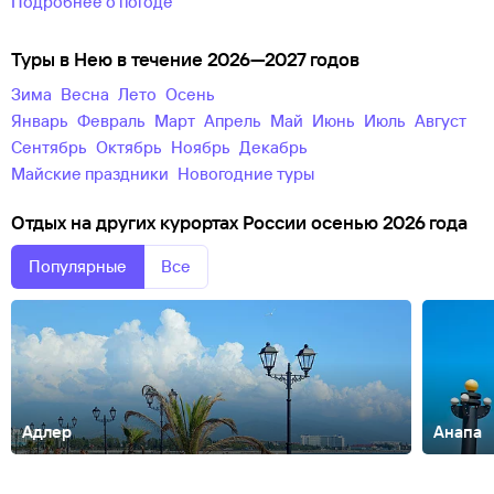
Подробнее о погоде
Туры в Нею в течение 2026—2027 годов
зима
весна
лето
осень
Январь
Февраль
Март
Апрель
Май
Июнь
Июль
Август
Сентябрь
Октябрь
Ноябрь
Декабрь
майские праздники
новогодние туры
Отдых на других курортах России осенью 2026 года
Популярные
Все
Адлер
Анапа
Абакан
Абзаково
Адыгея
Азов
Александров
Алтай
Алтайский
край
Анадырь
Армхи
Архангельск
Архангельская