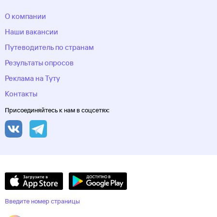
область
Череповец
Черкесск
Черное море
Чеченская
О компании
Республика
Чукотский автономный
округ
Шерегеш
Элиста
Эсто-Садок
Южно-Сахалинск
Якорная
Наши вакансии
Щель
Якутия
Якутск
Ямало-Ненецкий автономный
Путеводитель по странам
округ
Ярославль
Результаты опросов
Реклама на Туту
Контакты
Присоединяйтесь к нам в соцсетях:
Введите номер страницы