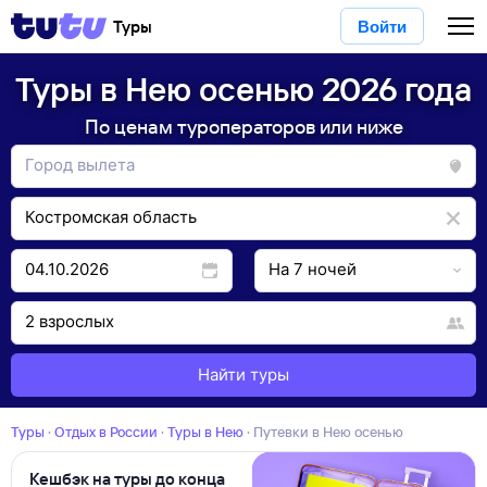
Туры
Войти
Туры в Нею осенью 2026 года
По ценам туроператоров или ниже
Найти туры
Туры
·
Отдых в России
·
Туры в Нею
·
Путевки в Нею осенью
Кешбэк на туры до конца