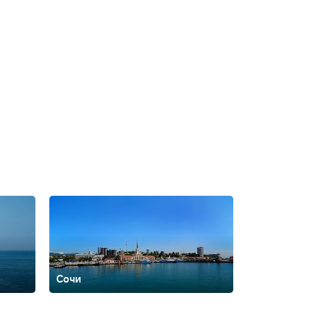
Сочи
ть
Архипо-