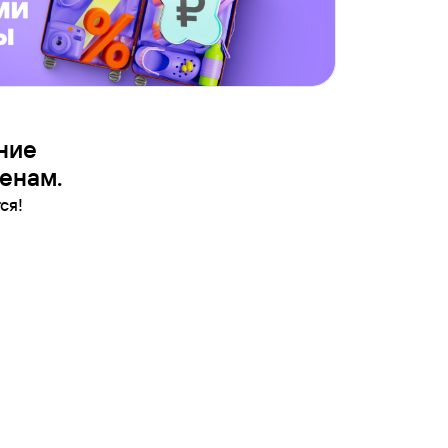
ние
енам.
ся!