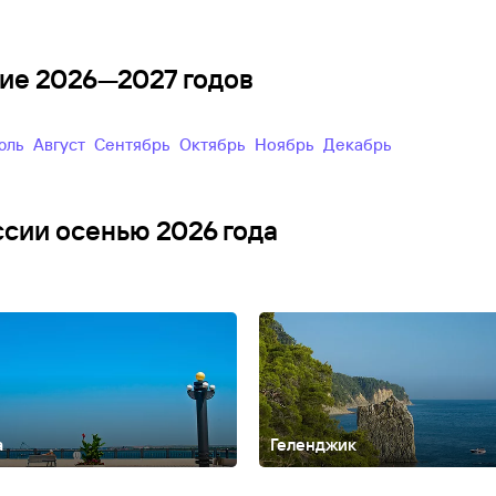
ение 2026—2027 годов
Июль
Август
Сентябрь
Октябрь
Ноябрь
Декабрь
ссии осенью 2026 года
а
Геленджик
Алтайский край
Анадырь
Армхи
Архангельск
Архангельская облас