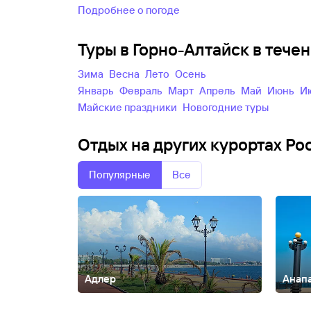
Подробнее о погоде
Туры в Горно-Алтайск в теч
зима
весна
лето
осень
Январь
Февраль
Март
Апрель
Май
Июнь
майские праздники
новогодние туры
Отдых на других курортах Ро
Популярные
Все
Адлер
Анап
Абакан
Абзаково
Адыгея
Азов
Александров
Алтай