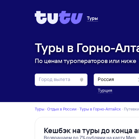
Туры
Туры в Горно-Алт
По ценам туроператоров или ниже
Турция
Туры
·
Отдых в России
·
Туры в Горно-Алтайск
·
Путевк
Кешбэк на туры до конца а
Возвращаем до 7% рублями на карту Мир