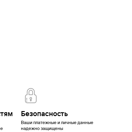
ская
Брянск
Бурятия
Валдай
Вардане
Великий
оронеж
Выборг
Георгиевск
Горки Город
Горячий
кая автономная
о
Иваново
Ижевск
Имеретинский
Иркутск
Йошкар-
аменномостский
Камчатский край
Карачаево-
одарский край
Красноярск
Красноярский
нтово
Липецк
Липецкая
вской
Мурманск
Мурманская
ская область
Нижний Новгород
Нижний
ренбург
Орск
Павловское
оры
Плёс
Подмосковье
Подольск
Приморский
ика Калмыкия
Республика Тыва
Роза
нск
Саратов
Свердловская
ьятти
Томск
Туапсе
Тула
Тульская
номный
котский автономный округ
Шерегеш
Элиста
Эсто-
стям
Безопасность
Ваши платежные и личные данные
ое
надежно защищены