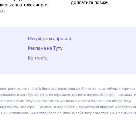
доплатите позже
пасных платежах через
ет
Результаты опросов
Реклама на Туту
Контакты
лектронных авиа- и ж/д билетов, электронных билетов на автобусы и туристс
ропоездов и автобусов взяты из официальных источников. Электронные авиа- 
 партнерами Туту и их стоимость указана с учетом сервисного сбора Туту.
ия заказа. Электронные авиа- и ж/д билеты, туристский продукт и электрон
 При использовании материалов ссылка на сайт Туту обязательна.
Политика 