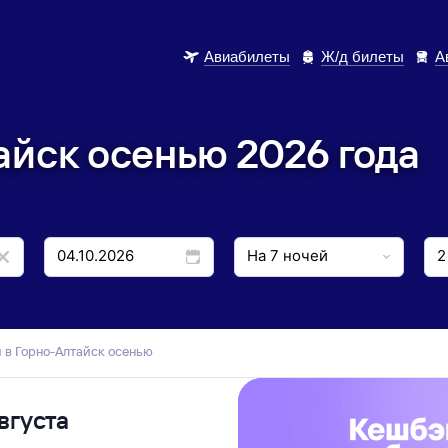
Авиабилеты
Ж/д билеты
А
айск осенью 2026 года
и в Горно-Алтайск осенью
вгуста