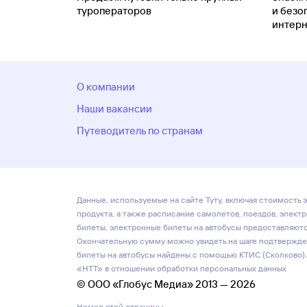
туроператоров
и безо
интерн
О компании
Наши вакансии
Путеводитель по странам
Данные, используемые на сайте Туту, включая стоимость э
продукта, а также расписание самолетов, поездов, элект
билеты, электронные билеты на автобусы предоставляются
Окончательную сумму можно увидеть на шаге подтвержден
билеты на автобусы найдены с помощью КТИС (Сколково).
«НТТ» в отношении обработки персональных данных
© ООО «Глобус Медиа» 2013 — 2026
Номер этой страницы