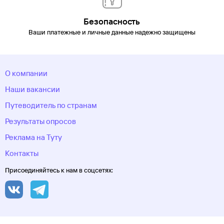
область
Тургояк
Тюмень
Углич
Удмуртия
Улан-
Удэ
Ульяновск
Уфа
Хакасия
Ханты-Мансийск
Ханты-
Безопасность
Мансийский автономный
Ваши платежные и личные данные надежно защищены
округ
Хоста
Чебоксары
Челябинск
Челябинская
область
Череповец
Черкесск
Черное море
Чеченская
Республика
Чукотский автономный
округ
Шерегеш
Элиста
Эсто-Садок
Южно-Сахалинск
Якорная
О компании
Щель
Якутия
Якутск
Ямало-Ненецкий автономный
округ
Ярославль
Наши вакансии
Путеводитель по странам
Результаты опросов
Реклама на Туту
Контакты
Присоединяйтесь к нам в соцсетях: