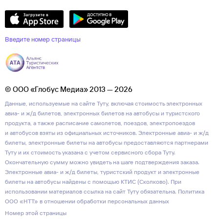
Введите номер страницы
© ООО «Глобус Медиа» 2013 — 2026
Данные, используемые на сайте Туту, включая стоимость электронных
авиа- и ж/д билетов, электронных билетов на автобусы и туристского
продукта, а также расписание самолетов, поездов, электропоездов
и автобусов взяты из официальных источников. Электронные авиа- и ж/д
билеты, электронные билеты на автобусы предоставляются партнерами
Туту и их стоимость указана с учетом сервисного сбора Туту.
Окончательную сумму можно увидеть на шаге подтверждения заказа.
Электронные авиа- и ж/д билеты, туристский продукт и электронные
билеты на автобусы найдены с помощью КТИС (Сколково). При
использовании материалов ссылка на сайт Туту обязательна.
Политика
ООО «НТТ» в отношении обработки персональных данных
Номер этой страницы