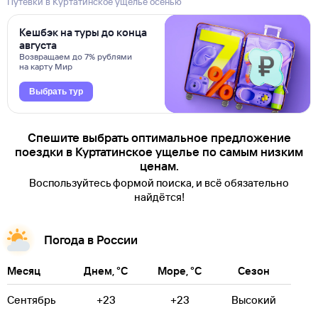
Путевки в Куртатинское ущелье осенью
Кешбэк на туры до конца
августа
Возвращаем до 7% рублями
на карту Мир
Выбрать тур
Спешите выбрать оптимальное предложение
поездки в Куртатинское ущелье по самым низким
ценам.
Воспользуйтесь формой поиска, и всё обязательно
найдётся!
Погода в России
Месяц
Днем, °C
Море, °C
Сезон
Сентябрь
+23
+23
Высокий