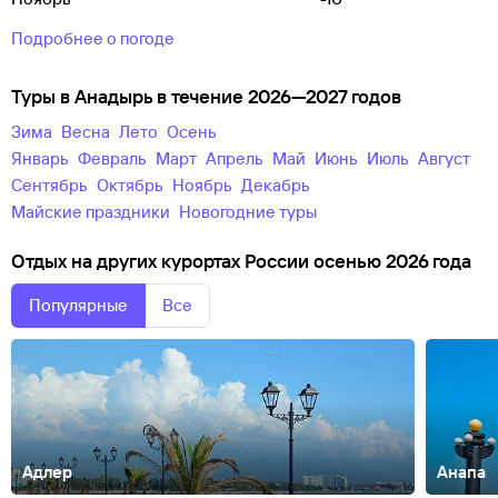
Подробнее о погоде
Туры в Анадырь в течение 2026—2027 годов
зима
весна
лето
осень
Январь
Февраль
Март
Апрель
Май
Июнь
Июль
Август
Сентябрь
Октябрь
Ноябрь
Декабрь
майские праздники
новогодние туры
Отдых на других курортах России осенью 2026 года
Популярные
Все
Адлер
Анапа