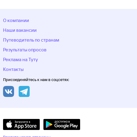
округ
Хоста
Чебоксары
Челябинск
Челябинская
область
Череповец
Черкесск
Черное море
Чеченская
Республика
Чукотский автономный
О компании
округ
Шерегеш
Элиста
Эсто-Садок
Южно-Сахалинск
Якорная
Щель
Якутия
Якутск
Ямало-Ненецкий автономный
Наши вакансии
округ
Ярославль
Путеводитель по странам
Результаты опросов
Реклама на Туту
Контакты
Присоединяйтесь к нам в соцсетях: