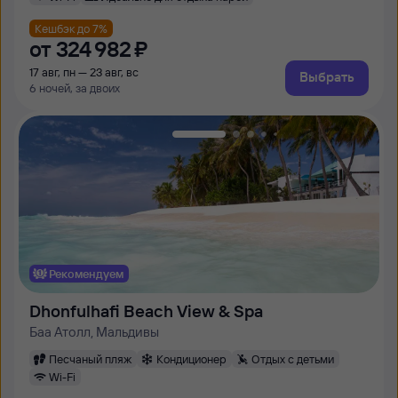
Кешбэк до 7%
от
324 ⁠982 ⁠₽
17 авг, пн — 23 авг, вс
Выбрать
6 ночей, за двоих
Рекомендуем
Dhonfulhafi Beach View & Spa
Баа Атолл, Мальдивы
Песчаный пляж
Кондиционер
Отдых с детьми
Wi-Fi