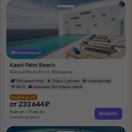
Рекомендуем
Kaani Palm Beach
Южный Мале Атолл, Мальдивы
Песчаный пляж
Отдых с детьми
Кондиционер
Wi-Fi
Идеально для отдыха парой
Кешбэк до 7%
от
233 ⁠644 ⁠₽
11 авг, вт — 17 авг, пн
Выбрать
6 ночей, за двоих