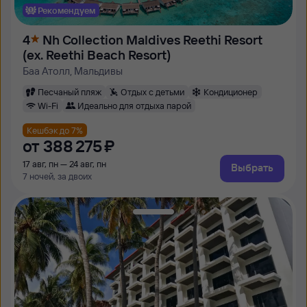
Рекомендуем
4
Nh Collection Maldives Reethi Resort
(ex. Reethi Beach Resort)
Баа Атолл, Мальдивы
Песчаный пляж
Отдых с детьми
Кондиционер
Wi-Fi
Идеально для отдыха парой
Кешбэк до 7%
от
388 ⁠275 ⁠₽
17 авг, пн — 24 авг, пн
Выбрать
7 ночей, за двоих