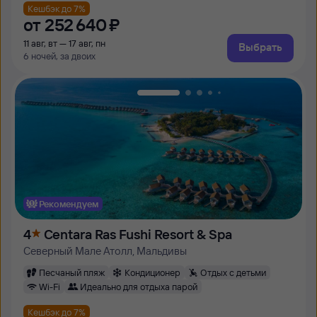
Кешбэк до 7%
от
252 ⁠640 ⁠₽
11 авг, вт — 17 авг, пн
Выбрать
6 ночей, за двоих
Рекомендуем
4
Centara Ras Fushi Resort & Spa
Северный Мале Атолл, Мальдивы
Песчаный пляж
Кондиционер
Отдых с детьми
Wi-Fi
Идеально для отдыха парой
Кешбэк до 7%