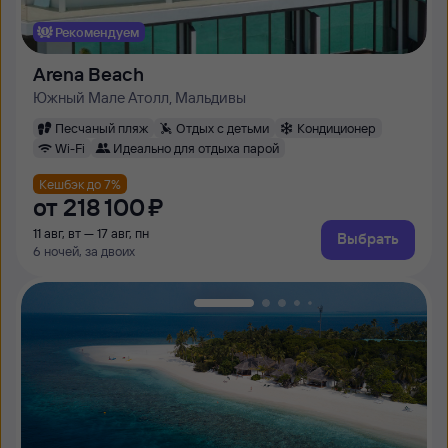
Рекомендуем
Arena Beach
Южный Мале Атолл, Мальдивы
Песчаный пляж
Отдых с детьми
Кондиционер
Wi-Fi
Идеально для отдыха парой
Кешбэк до 7%
от
218 ⁠100 ⁠₽
11 авг, вт — 17 авг, пн
Выбрать
6 ночей, за двоих