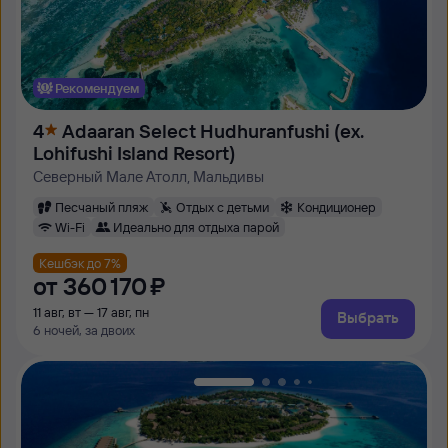
Рекомендуем
4
Adaaran Select Hudhuranfushi (ex.
Lohifushi Island Resort)
Северный Мале Атолл, Мальдивы
Песчаный пляж
Отдых с детьми
Кондиционер
Wi-Fi
Идеально для отдыха парой
Кешбэк до 7%
от
360 ⁠170 ⁠₽
11 авг, вт — 17 авг, пн
Выбрать
6 ночей, за двоих