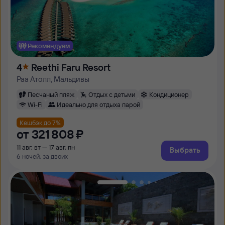
Рекомендуем
4
Reethi Faru Resort
Раа Атолл, Мальдивы
Песчаный пляж
Отдых с детьми
Кондиционер
Wi-Fi
Идеально для отдыха парой
Кешбэк до 7%
от
321 ⁠808 ⁠₽
11 авг, вт — 17 авг, пн
Выбрать
6 ночей, за двоих