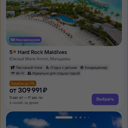
Рекомендуем
5
Hard Rock Maldives
Южный Мале Атолл, Мальдивы
Песчаный пляж
Отдых с детьми
Кондиционер
Wi-Fi
Идеально для отдыха парой
Кешбэк до 7%
от
309 ⁠991 ⁠₽
11 авг, вт — 17 авг, пн
Выбрать
6 ночей, за двоих