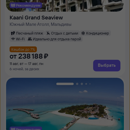
Рекомендуем
Kaani Grand Seaview
Южный Мале Атолл, Мальдивы
Песчаный пляж
Отдых с детьми
Кондиционер
Wi-Fi
Идеально для отдыха парой
Кешбэк до 7%
от
238 ⁠188 ⁠₽
11 авг, вт — 17 авг, пн
Выбрать
6 ночей, за двоих
Рекомендуем