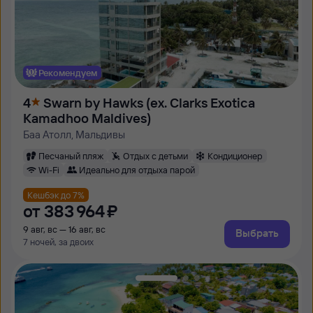
Рекомендуем
4
Swarn by Hawks (ex. Clarks Exotica
Kamadhoo Maldives)
Баа Атолл, Мальдивы
Песчаный пляж
Отдых с детьми
Кондиционер
Wi-Fi
Идеально для отдыха парой
Кешбэк до 7%
от
383 ⁠964 ⁠₽
9 авг, вс — 16 авг, вс
Выбрать
7 ночей, за двоих