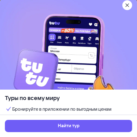
Рекомендуем
4
Sun Siyam Olhuveli (ex. Olhuveli Beach
& Spa Resort)
Южный Мале Атолл, Мальдивы
Песчаный пляж
Отдых с детьми
Кондиционер
Wi-Fi
Идеально для отдыха парой
Кешбэк до 7%
от
320 ⁠136 ⁠₽
11 авг, вт — 17 авг, пн
Выбрать
6 ночей, за двоих
Туры по всему миру
Бронируйте в приложении по выгодным ценам
Найти тур