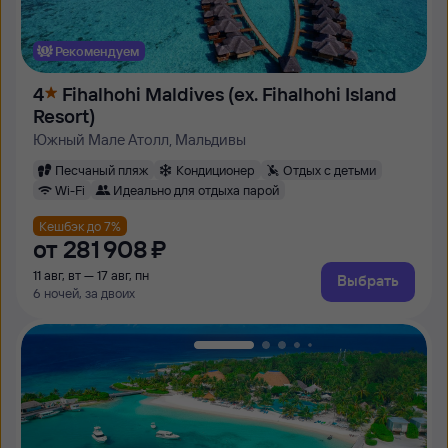
Рекомендуем
4
Fihalhohi Maldives (ex. Fihalhohi Island
Resort)
Южный Мале Атолл, Мальдивы
Песчаный пляж
Кондиционер
Отдых с детьми
Wi-Fi
Идеально для отдыха парой
Кешбэк до 7%
от
281 ⁠908 ⁠₽
11 авг, вт — 17 авг, пн
Выбрать
6 ночей, за двоих