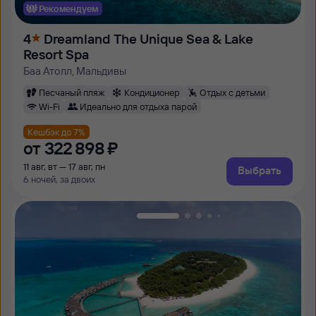
Рекомендуем
4
Dreamland The Unique Sea & Lake
Resort Spa
Баа Атолл, Мальдивы
Песчаный пляж
Кондиционер
Отдых с детьми
Wi-Fi
Идеально для отдыха парой
Кешбэк до 7%
от
322 ⁠898 ⁠₽
11 авг, вт — 17 авг, пн
Выбрать
6 ночей, за двоих