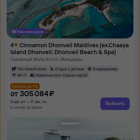
Рекомендуем
4
Cinnamon Dhonveli Maldives (ex.Chaaya
Island Dhonveli; Dhonveli Beach & Spa)
Северный Мале Атолл, Мальдивы
Песчаный пляж
Отдых с детьми
Кондиционер
Wi-Fi
Идеально для отдыха парой
Кешбэк до 7%
от
305 ⁠084 ⁠₽
11 авг, вт — 17 авг, пн
Выбрать
6 ночей, за двоих