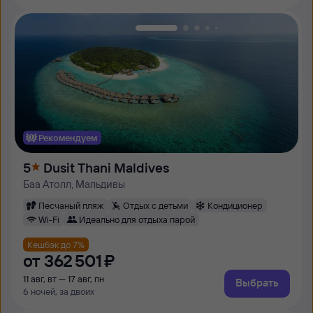
Рекомендуем
5
Dusit Thani Maldives
Баа Атолл, Мальдивы
Песчаный пляж
Отдых с детьми
Кондиционер
Wi-Fi
Идеально для отдыха парой
Кешбэк до 7%
от
362 ⁠501 ⁠₽
11 авг, вт — 17 авг, пн
Выбрать
6 ночей, за двоих