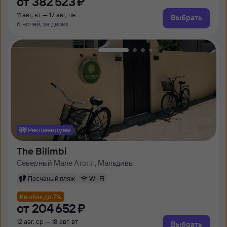
от
382 ⁠523 ⁠₽
11 авг, вт — 17 авг, пн
Выбрать
6 ночей, за двоих
Рекомендуем
The Bilimbi
Северный Мале Атолл, Мальдивы
Песчаный пляж
Wi-Fi
Кешбэк до 7%
от
204 ⁠652 ⁠₽
12 авг, ср — 18 авг, вт
Выбрать