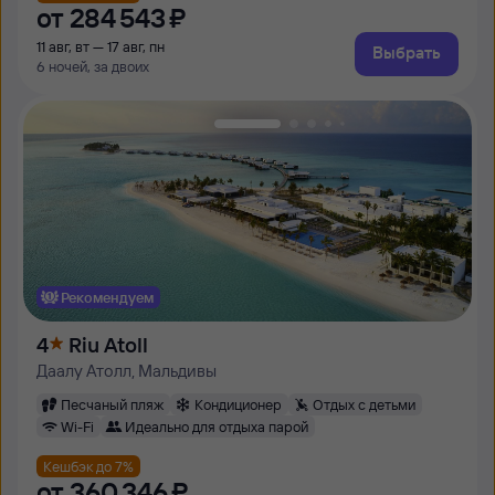
от
284 ⁠543 ⁠₽
11 авг, вт — 17 авг, пн
Выбрать
6 ночей, за двоих
Рекомендуем
4
Riu Atoll
Даалу Атолл, Мальдивы
Песчаный пляж
Кондиционер
Отдых с детьми
Wi-Fi
Идеально для отдыха парой
Кешбэк до 7%
от
360 ⁠346 ⁠₽