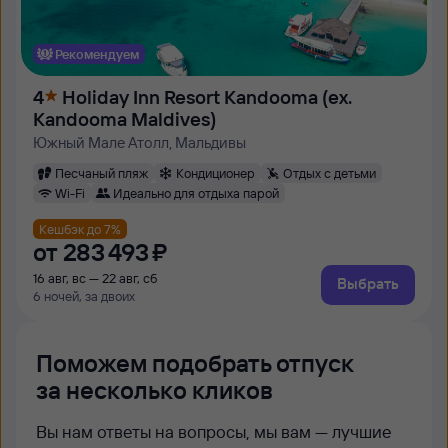
Рекомендуем
4
Holiday Inn Resort Kandooma (ex.
Kandooma Maldives)
Южный Мале Атолл, Мальдивы
Песчаный пляж
Кондиционер
Отдых с детьми
Wi-Fi
Идеально для отдыха парой
Кешбэк до 7%
от
283 ⁠493 ⁠₽
16 авг, вс — 22 авг, сб
Выбрать
6 ночей, за двоих
Поможем подобрать отпуск
за несколько кликов
Вы нам ответы на вопросы, мы вам — лучшие