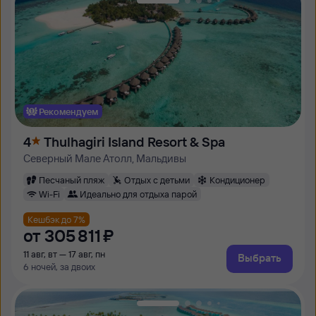
Рекомендуем
4
Thulhagiri Island Resort & Spa
Северный Мале Атолл, Мальдивы
Песчаный пляж
Отдых с детьми
Кондиционер
Wi-Fi
Идеально для отдыха парой
Кешбэк до 7%
от
305 ⁠811 ⁠₽
11 авг, вт — 17 авг, пн
Выбрать
6 ночей, за двоих