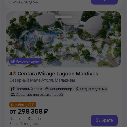
6 ночей, за двоих
Рекомендуем
4
Centara Mirage Lagoon Maldives
Северный Мале Атолл, Мальдивы
Песчаный пляж
Кондиционер
Отдых с детьми
Идеально для отдыха парой
Кешбэк до 7%
от
298 ⁠358 ⁠₽
11 авг, вт — 17 авг, пн
Выбрать
6 ночей, за двоих