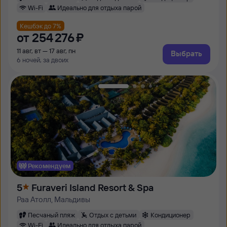
Wi-Fi
Идеально для отдыха парой
Кешбэк до 7%
от
254 ⁠276 ⁠₽
11 авг, вт — 17 авг, пн
Выбрать
6 ночей, за двоих
Рекомендуем
5
Furaveri Island Resort & Spa
Раа Атолл, Мальдивы
Песчаный пляж
Отдых с детьми
Кондиционер
Wi-Fi
Идеально для отдыха парой