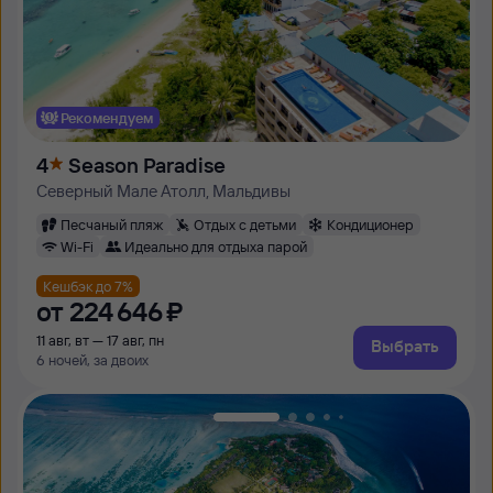
Рекомендуем
4
Season Paradise
Северный Мале Атолл, Мальдивы
Песчаный пляж
Отдых с детьми
Кондиционер
Wi-Fi
Идеально для отдыха парой
Кешбэк до 7%
от
224 ⁠646 ⁠₽
11 авг, вт — 17 авг, пн
Выбрать
6 ночей, за двоих