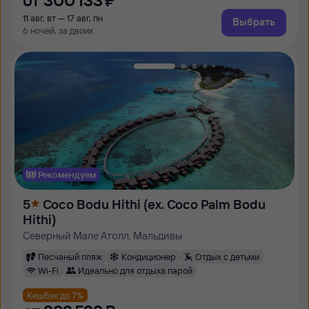
от
300 ⁠133 ⁠₽
11 авг, вт — 17 авг, пн
Выбрать
6 ночей, за двоих
Рекомендуем
5
Coco Bodu Hithi (ex. Coco Palm Bodu
Hithi)
Северный Мале Атолл, Мальдивы
Песчаный пляж
Кондиционер
Отдых с детьми
Wi-Fi
Идеально для отдыха парой
Кешбэк до 7%