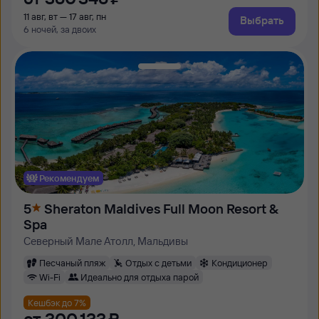
11 авг, вт — 17 авг, пн
Выбрать
6 ночей, за двоих
Рекомендуем
5
Sheraton Maldives Full Moon Resort &
Spa
Северный Мале Атолл, Мальдивы
Песчаный пляж
Отдых с детьми
Кондиционер
Wi-Fi
Идеально для отдыха парой
Кешбэк до 7%