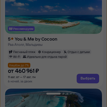
Рекомендуем
5
You & Me by Cocoon
Раа Атолл, Мальдивы
Песчаный пляж
Кондиционер
Отдых с детьми
Wi-Fi
Идеально для отдыха парой
Кешбэк до 7%
от
460 ⁠961 ⁠₽
11 авг, вт — 17 авг, пн
Выбрать
6 ночей, за двоих