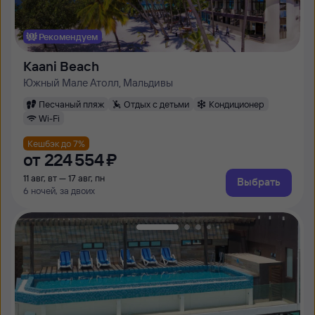
Рекомендуем
Kaani Beach
Южный Мале Атолл, Мальдивы
Песчаный пляж
Отдых с детьми
Кондиционер
Wi-Fi
Кешбэк до 7%
от
224 ⁠554 ⁠₽
11 авг, вт — 17 авг, пн
Выбрать
6 ночей, за двоих