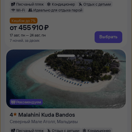
Песчаный пляж
Кондиционер
Отдых с детьми
Wi-Fi
Идеально для отдыха парой
Кешбэк до 7%
от
455 ⁠910 ⁠₽
17 авг, пн — 24 авг, пн
Выбрать
7 ночей, за двоих
Рекомендуем
4
Malahini Kuda Bandos
Северный Мале Атолл, Мальдивы
Песчаный пляж
Отдых с детьми
Кондиционер