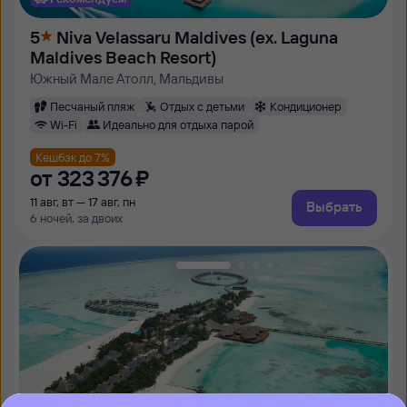
5
Niva Velassaru Maldives (ex. Laguna
Maldives Beach Resort)
Южный Мале Атолл, Мальдивы
Песчаный пляж
Отдых с детьми
Кондиционер
Wi-Fi
Идеально для отдыха парой
Кешбэк до 7%
от
323 ⁠376 ⁠₽
11 авг, вт — 17 авг, пн
Выбрать
6 ночей, за двоих