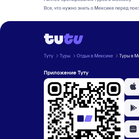
Все, что нужно знать о Мексике перед пое
Туту
Туры
Отдых в Мексике
Туры в М
Приложение Туту