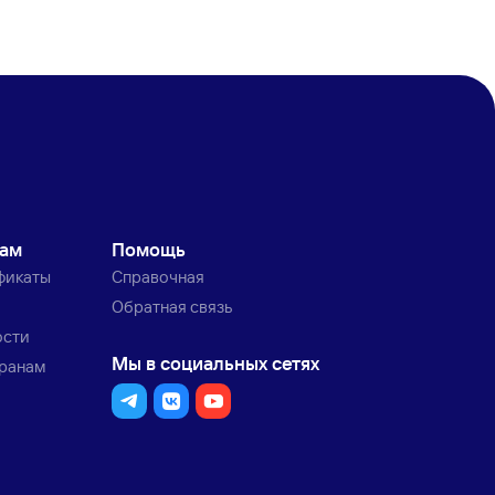
кам
Помощь
фикаты
Справочная
Обратная связь
ости
Мы в социальных сетях
транам