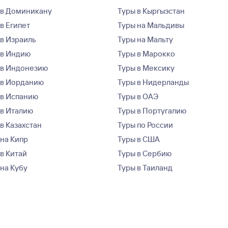
 в Доминикану
Туры в Кыргызстан
в Египет
Туры на Мальдивы
 в Израиль
Туры на Мальту
 в Индию
Туры в Марокко
 в Индонезию
Туры в Мексику
 в Иорданию
Туры в Нидерланды
 в Испанию
Туры в ОАЭ
 в Италию
Туры в Португалию
в Казахстан
Туры по России
 на Кипр
Туры в США
 в Китай
Туры в Сербию
 на Кубу
Туры в Таиланд