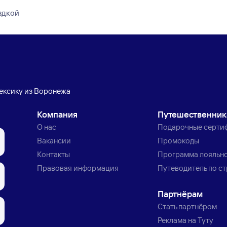
здкой
ексику из Воронежа
Компания
Путешественни
О нас
Подарочные серти
Вакансии
Промокоды
Контакты
Программа лояльн
Правовая информация
Путеводитель по с
Партнёрам
Стать партнёром
Реклама на Туту