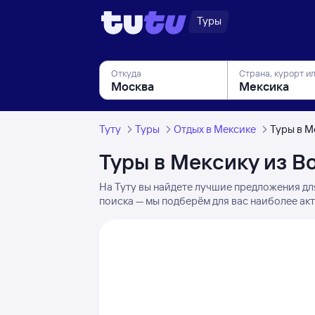
Туры
Откуда
Страна, курорт и
Туту
Туры
Отдых в Мексике
Туры в М
Туры в Мексику из В
На Туту вы найдете лучшие предложения дл
поиска — мы подберём для вас наиболее ак