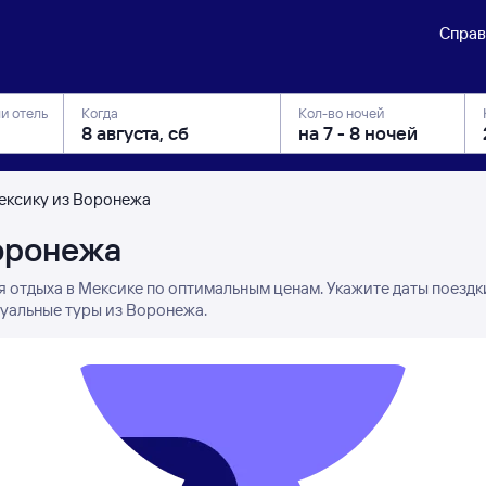
Справ
ли отель
Когда
Кол-во ночей
ексику из Воронежа
оронежа
я отдыха в Мексике по оптимальным ценам. Укажите даты поездк
туальные туры из Воронежа.