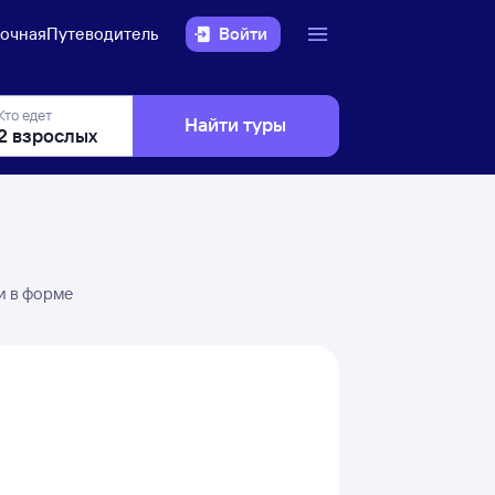
очная
Путеводитель
Войти
Кто едет
Найти туры
и в форме