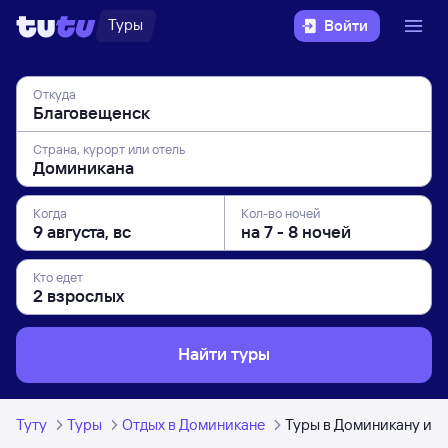
Туры
Войти
Откуда
Страна, курорт или отель
Когда
Кол-во ночей
Кто едет
Найти туры
Туту
Туры
Отдых в Доминикане
Туры в Доминикану из 