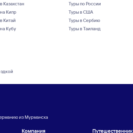
в Казахстан
Туры по России
 на Кипр
Туры в США
 в Китай
Туры в Сербию
 на Кубу
Туры в Таиланд
ездкой
Германию из Мурманска
Компания
Путешественни