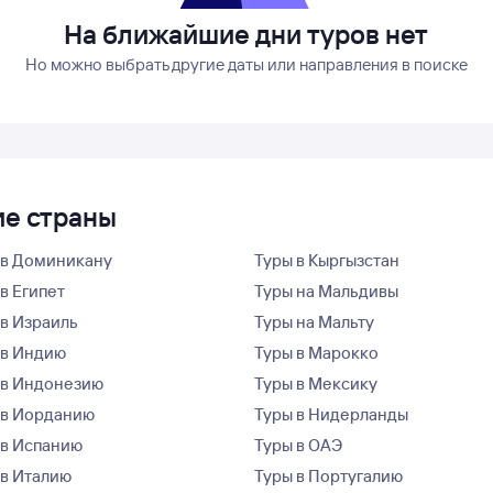
На ближайшие дни туров нет
Но можно выбрать другие даты или направления в поиске
ие страны
 в Доминикану
Туры в Кыргызстан
в Египет
Туры на Мальдивы
 в Израиль
Туры на Мальту
 в Индию
Туры в Марокко
 в Индонезию
Туры в Мексику
 в Иорданию
Туры в Нидерланды
 в Испанию
Туры в ОАЭ
 в Италию
Туры в Португалию