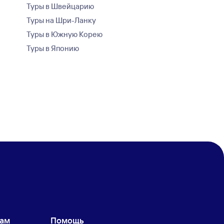
Туры в Швейцарию
Туры на Шри-Ланку
Туры в Южную Корею
Туры в Японию
кам
Помощь