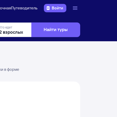
очная
Путеводитель
Войти
Кто едет
Найти туры
ки в форме