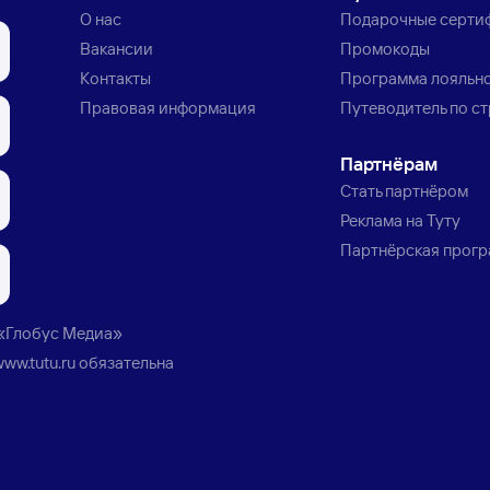
О нас
Подарочные серти
Вакансии
Промокоды
Контакты
Программа лояльн
Правовая информация
Путеводитель по с
Партнёрам
Стать партнёром
Реклама на Туту
Партнёрская прог
«Глобус Медиа»
www.tutu.ru
обязательна