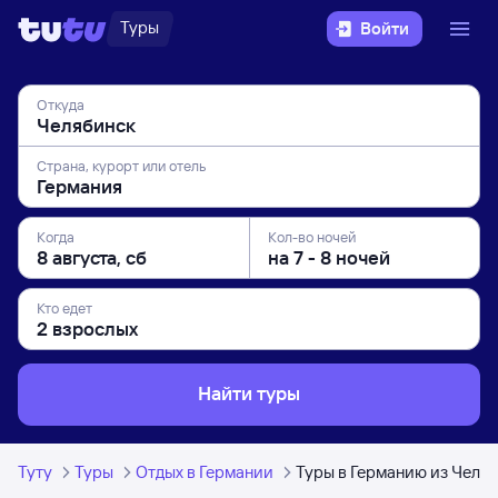
Туры
Войти
Откуда
Страна, курорт или отель
Когда
Кол-во ночей
Кто едет
Найти туры
Туту
Туры
Отдых в Германии
Туры в Германию из Челя