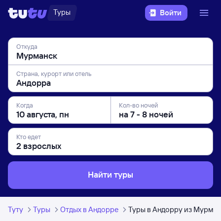
Туры
Войти
Откуда
Страна, курорт или отель
Когда
Кол-во ночей
Кто едет
Найти туры
Туту
Туры
Отдых в Андорре
Туры в Андорру из Мурман