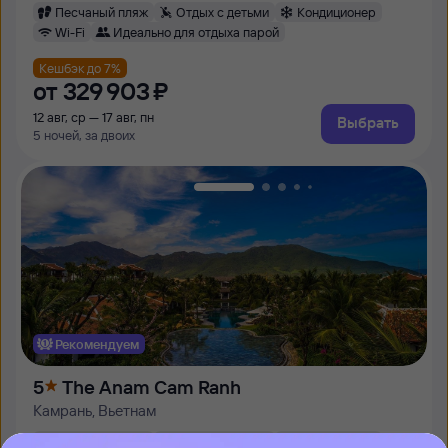
Песчаный пляж
Отдых с детьми
Кондиционер
Wi-Fi
Идеально для отдыха парой
Кешбэк до 7%
от
329 ⁠903 ⁠₽
12 авг, ср — 17 авг, пн
Выбрать
5 ночей, за двоих
Рекомендуем
5
The Anam Cam Ranh
Камрань, Вьетнам
Песчаный пляж
Отдых с детьми
Кондиционер