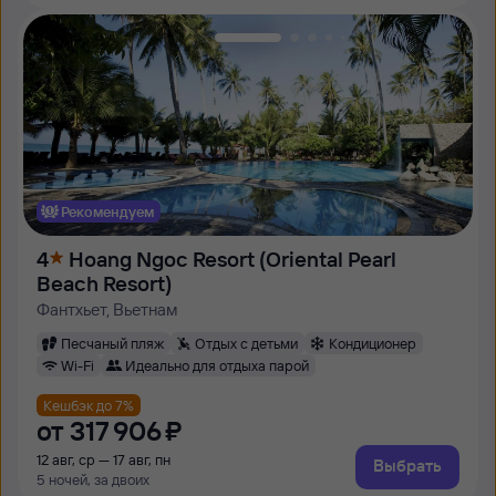
Рекомендуем
4
Hoang Ngoc Resort (Oriental Pearl
Beach Resort)
Фантхьет, Вьетнам
Песчаный пляж
Отдых с детьми
Кондиционер
Wi-Fi
Идеально для отдыха парой
Кешбэк до 7%
от
317 ⁠906 ⁠₽
12 авг, ср — 17 авг, пн
Выбрать
5 ночей, за двоих