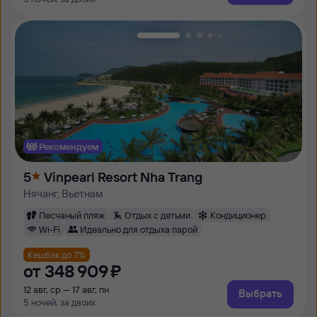
Рекомендуем
5
Vinpearl Resort Nha Trang
Нячанг, Вьетнам
Песчаный пляж
Отдых с детьми
Кондиционер
Wi-Fi
Идеально для отдыха парой
Кешбэк до 7%
от
348 ⁠909 ⁠₽
12 авг, ср — 17 авг, пн
Выбрать
5 ночей, за двоих