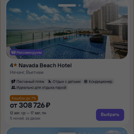
Рекомендуем
4
Navada Beach Hotel
Нячанг, Вьетнам
Песчаный пляж
Отдых с детьми
Кондиционер
Идеально для отдыха парой
Кешбэк до 7%
от
308 ⁠726 ⁠₽
12 авг, ср — 17 авг, пн
Выбрать
5 ночей, за двоих