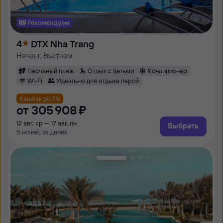
Рекомендуем
4
DTX Nha Trang
Нячанг, Вьетнам
Песчаный пляж
Отдых с детьми
Кондиционер
Wi-Fi
Идеально для отдыха парой
Кешбэк до 7%
от
305 ⁠908 ⁠₽
12 авг, ср — 17 авг, пн
Выбрать
5 ночей, за двоих