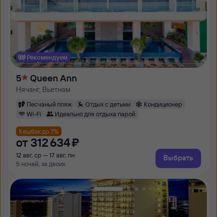
Рекомендуем
5
Queen Ann
Нячанг, Вьетнам
Песчаный пляж
Отдых с детьми
Кондиционер
Wi-Fi
Идеально для отдыха парой
Кешбэк до 7%
от
312 ⁠634 ⁠₽
12 авг, ср — 17 авг, пн
Выбрать
5 ночей, за двоих