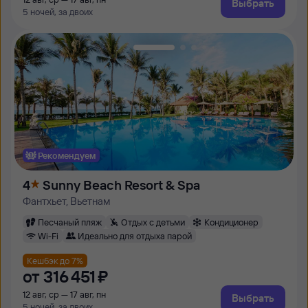
Выбрать
5 ночей, за двоих
Рекомендуем
4
Sunny Beach Resort & Spa
Фантхьет, Вьетнам
Песчаный пляж
Отдых с детьми
Кондиционер
Wi-Fi
Идеально для отдыха парой
Кешбэк до 7%
от
316 ⁠451 ⁠₽
12 авг, ср — 17 авг, пн
Выбрать
5 ночей, за двоих