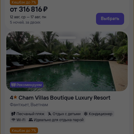
Кешбэк до 7%
от
316 ⁠816 ⁠₽
12 авг, ср — 17 авг, пн
Выбрать
5 ночей, за двоих
Рекомендуем
4
Cham Villas Boutique Luxury Resort
Фантхьет, Вьетнам
Песчаный пляж
Отдых с детьми
Кондиционер
Wi-Fi
Идеально для отдыха парой
Кешбэк до 7%