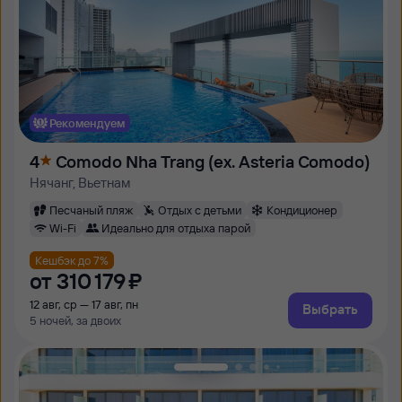
Рекомендуем
4
Comodo Nha Trang (ex. Asteria Comodo)
Нячанг, Вьетнам
Песчаный пляж
Отдых с детьми
Кондиционер
Wi-Fi
Идеально для отдыха парой
Кешбэк до 7%
от
310 ⁠179 ⁠₽
12 авг, ср — 17 авг, пн
Выбрать
5 ночей, за двоих