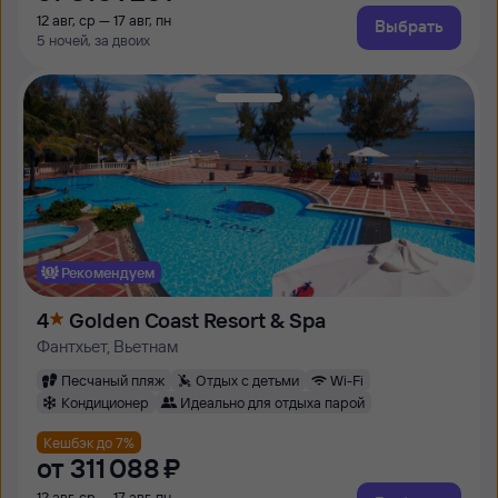
12 авг, ср — 17 авг, пн
Выбрать
5 ночей, за двоих
Рекомендуем
4
Golden Coast Resort & Spa
Фантхьет, Вьетнам
Песчаный пляж
Отдых с детьми
Wi-Fi
Кондиционер
Идеально для отдыха парой
Кешбэк до 7%
от
311 ⁠088 ⁠₽
12 авг, ср — 17 авг, пн