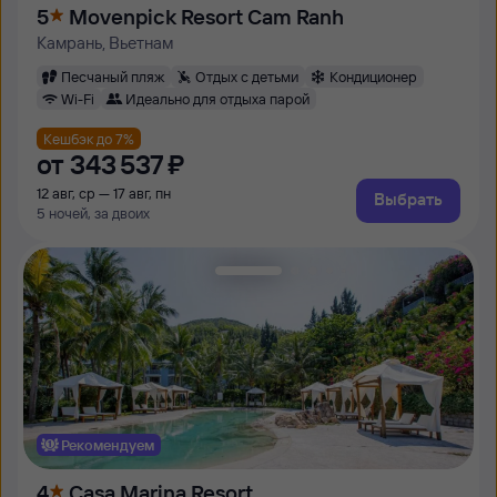
5
Movenpick Resort Cam Ranh
Камрань, Вьетнам
Песчаный пляж
Отдых с детьми
Кондиционер
Wi-Fi
Идеально для отдыха парой
Кешбэк до 7%
от
343 ⁠537 ⁠₽
12 авг, ср — 17 авг, пн
Выбрать
5 ночей, за двоих
Рекомендуем
4
Casa Marina Resort