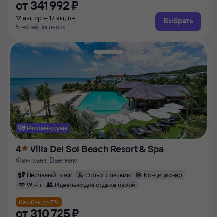
от
341 ⁠992 ⁠₽
12 авг, ср — 17 авг, пн
Выбрать
5 ночей, за двоих
Рекомендуем
4
Villa Del Sol Beach Resort & Spa
Фантхьет, Вьетнам
Песчаный пляж
Отдых с детьми
Кондиционер
Wi-Fi
Идеально для отдыха парой
Кешбэк до 7%
от
310 ⁠725 ⁠₽