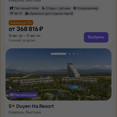
Камрань, Вьетнам
Песчаный пляж
Отдых с детьми
Кондиционер
Wi-Fi
Идеально для отдыха парой
Кешбэк до 7%
от
368 ⁠816 ⁠₽
12 авг, ср — 17 авг, пн
Выбрать
5 ночей, за двоих
Рекомендуем
5
Duyen Ha Resort
Камрань, Вьетнам