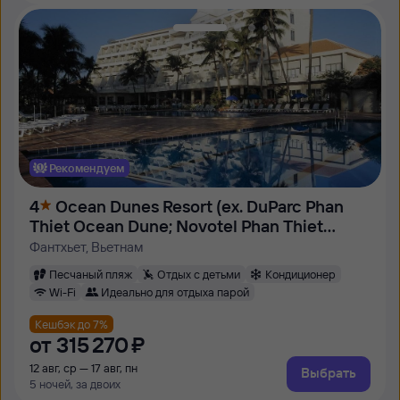
Рекомендуем
4
Ocean Dunes Resort (ex. DuParc Phan
Thiet Ocean Dune; Novotel Phan Thiet
Ocean Dunes)
Фантхьет, Вьетнам
Песчаный пляж
Отдых с детьми
Кондиционер
Wi-Fi
Идеально для отдыха парой
Кешбэк до 7%
от
315 ⁠270 ⁠₽
12 авг, ср — 17 авг, пн
Выбрать
5 ночей, за двоих