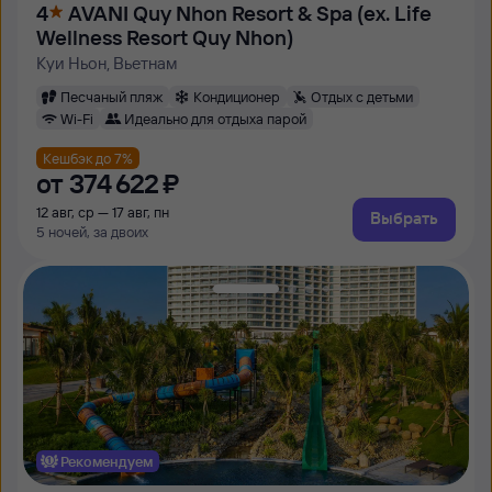
4
AVANI Quy Nhon Resort & Spa (ex. Life
Wellness Resort Quy Nhon)
Куи Ньон, Вьетнам
Песчаный пляж
Кондиционер
Отдых с детьми
Wi-Fi
Идеально для отдыха парой
Кешбэк до 7%
от
374 ⁠622 ⁠₽
12 авг, ср — 17 авг, пн
Выбрать
5 ночей, за двоих
Рекомендуем