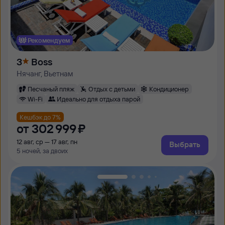
Рекомендуем
3
Boss
Нячанг, Вьетнам
Песчаный пляж
Отдых с детьми
Кондиционер
Wi-Fi
Идеально для отдыха парой
Кешбэк до 7%
от
302 ⁠999 ⁠₽
12 авг, ср — 17 авг, пн
Выбрать
5 ночей, за двоих