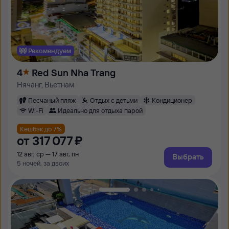
Рекомендуем
4
Red Sun Nha Trang
Нячанг, Вьетнам
Песчаный пляж
Отдых с детьми
Кондиционер
Wi-Fi
Идеально для отдыха парой
Кешбэк до 7%
от
317 ⁠077 ⁠₽
12 авг, ср — 17 авг, пн
Выбрать
5 ночей, за двоих