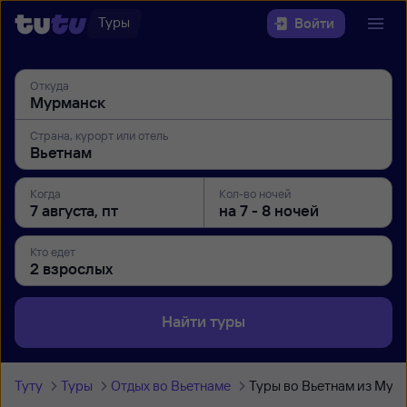
Туры
Войти
Откуда
Страна, курорт или отель
Когда
Кол-во ночей
Кто едет
Найти туры
Туту
Туры
Отдых во Вьетнаме
Туры во Вьетнам из Мур