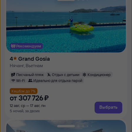
Рекомендуем
4
Grand Gosia
Нячанг, Вьетнам
Песчаный пляж
Отдых с детьми
Кондиционер
Wi-Fi
Идеально для отдыха парой
Кешбэк до 7%
от
307 ⁠726 ⁠₽
12 авг, ср — 17 авг, пн
Выбрать
5 ночей, за двоих