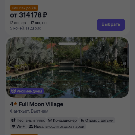
Кешбэк до 7%
от
314 ⁠178 ⁠₽
12 авг, ср — 17 авг, пн
Выбрать
5 ночей, за двоих
Рекомендуем
4
Full Moon Village
Фантхьет, Вьетнам
Песчаный пляж
Кондиционер
Отдых с детьми
Wi-Fi
Идеально для отдыха парой