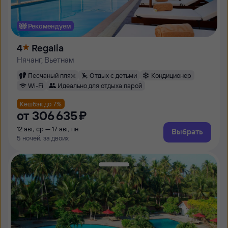
Рекомендуем
4
Regalia
Нячанг, Вьетнам
Песчаный пляж
Отдых с детьми
Кондиционер
Wi-Fi
Идеально для отдыха парой
Кешбэк до 7%
от
306 ⁠635 ⁠₽
12 авг, ср — 17 авг, пн
Выбрать
5 ночей, за двоих