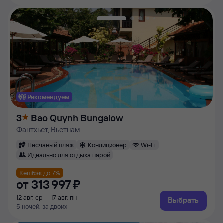
Рекомендуем
3
Bao Quynh Bungalow
Фантхьет, Вьетнам
Песчаный пляж
Кондиционер
Wi-Fi
Идеально для отдыха парой
Кешбэк до 7%
от
313 ⁠997 ⁠₽
12 авг, ср — 17 авг, пн
Выбрать
5 ночей, за двоих