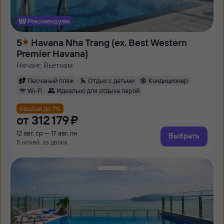
Рекомендуем
5
Havana Nha Trang (ex. Best Western
Premier Havana)
Нячанг, Вьетнам
Песчаный пляж
Отдых с детьми
Кондиционер
Wi-Fi
Идеально для отдыха парой
Кешбэк до 7%
от
312 ⁠179 ⁠₽
12 авг, ср — 17 авг, пн
Выбрать
5 ночей, за двоих