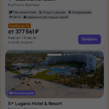
Куи Ньон, Вьетнам
Песчаный пляж
Отдых с детьми
Кондиционер
Wi-Fi
Идеально для отдыха парой
Кешбэк до 7%
от
377 ⁠561 ⁠₽
11 авг, вт — 17 авг, пн
Выбрать
6 ночей, за двоих
Рекомендуем
5
Lugano Hotel & Resort