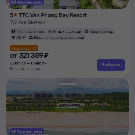
Рекомендуем
5
TTC Van Phong Bay Resort
Туй Хоа, Вьетнам
Песчаный пляж
Отдых с детьми
Кондиционер
Wi-Fi
Идеально для отдыха парой
Кешбэк до 7%
от
321 ⁠359 ⁠₽
12 авг, ср — 17 авг, пн
Выбрать
5 ночей, за двоих
Рекомендуем