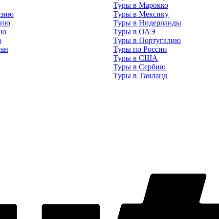
Туры в Марокко
езию
Туры в Мексику
нию
Туры в Нидерланды
ию
Туры в ОАЭ
ю
Туры в Португалию
тан
Туры по России
Туры в США
Туры в Сербию
Туры в Таиланд