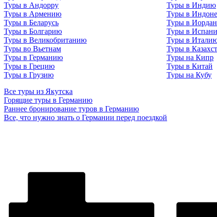
Туры в Андорру
Туры в Индию
Туры в Армению
Туры в Индон
Туры в Беларусь
Туры в Иорда
Туры в Болгарию
Туры в Испан
Туры в Великобританию
Туры в Итали
Туры во Вьетнам
Туры в Казахс
Туры в Германию
Туры на Кипр
Туры в Грецию
Туры в Китай
Туры в Грузию
Туры на Кубу
Все туры из Якутска
Горящие туры в Германию
Раннее бронирование туров в Германию
Все, что нужно знать о Германии перед поездкой