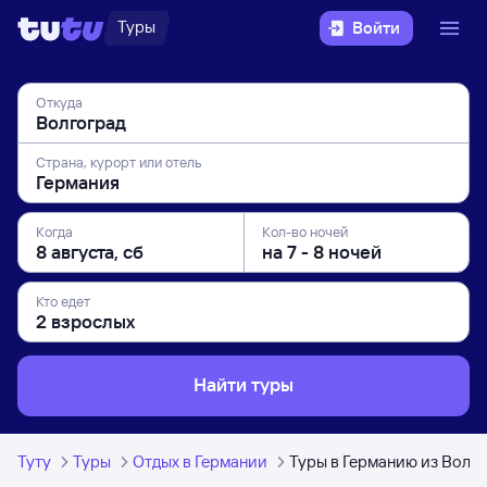
Туры
Войти
Откуда
Страна, курорт или отель
Когда
Кол-во ночей
Кто едет
Найти туры
Туту
Туры
Отдых в Германии
Туры в Германию из Волг