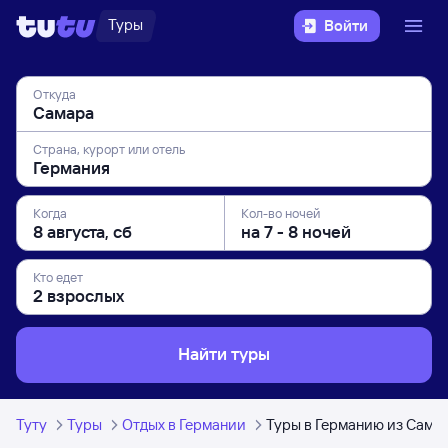
Туры
Войти
Откуда
Страна, курорт или отель
Когда
Кол-во ночей
Кто едет
Найти туры
Туту
Туры
Отдых в Германии
Туры в Германию из Сама