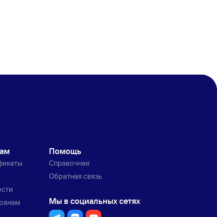
кам
Помощь
фикаты
Справочная
Обратная связь
ости
Мы в социальных сетях
транам