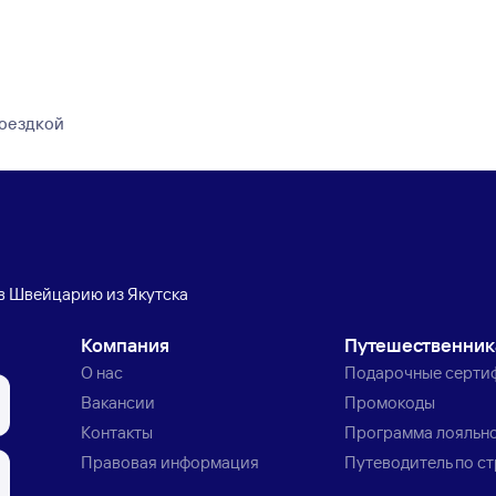
поездкой
в Швейцарию из Якутска
Компания
Путешественни
О нас
Подарочные серти
Вакансии
Промокоды
Контакты
Программа лояльн
Правовая информация
Путеводитель по с