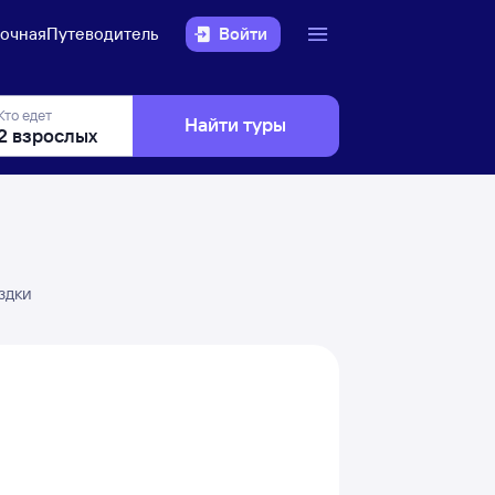
очная
Путеводитель
Войти
Кто едет
Найти туры
здки