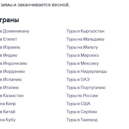
 зимы и заканчивается весной.
страны
 в Доминикану
Туры в Кыргызстан
в Египет
Туры на Мальдивы
 в Израиль
Туры на Мальту
 в Индию
Туры в Марокко
 в Индонезию
Туры в Мексику
 в Иорданию
Туры в Нидерланды
 в Испанию
Туры в ОАЭ
 в Италию
Туры в Португалию
в Казахстан
Туры по России
 на Кипр
Туры в США
 в Китай
Туры в Сербию
 на Кубу
Туры в Таиланд