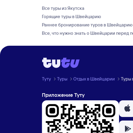
Все туры из Якутска
Горящие туры в Швейцарию
Раннее бронирование туров в Швейцарию
Все, что нужно знать о Швейцарии перед 
Туту
Туры
Отдых в Швейцарии
Туры 
Приложение Туту