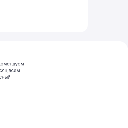
екомендуем
есяц всем
асный