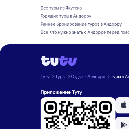
Все туры из Якутска
Горящие туры в Андорру
Раннее бронирование туров в Андорру
Все, что нужно знать о Андорре перед пое
Туту
Туры
Отдых в Андорре
Туры в А
Приложение Туту