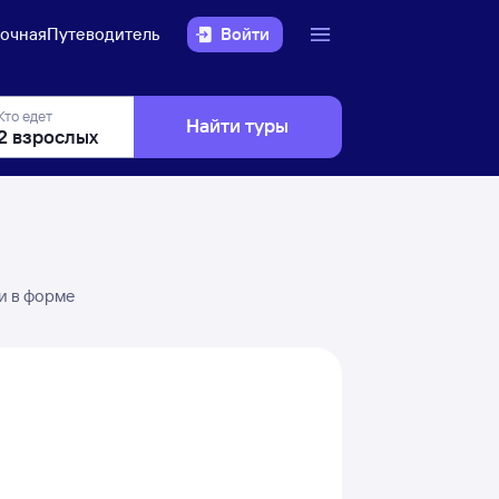
очная
Путеводитель
Войти
Кто едет
Найти туры
и в форме