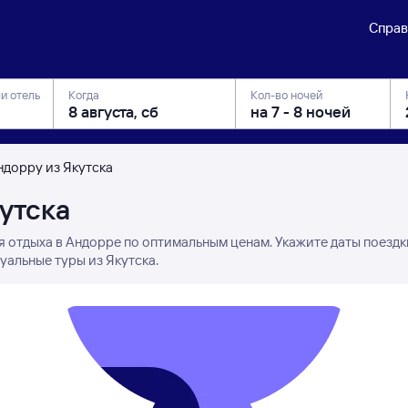
Справ
ли отель
Когда
Кол-во ночей
ндорру из Якутска
кутска
я отдыха в Андорре по оптимальным ценам. Укажите даты поездк
уальные туры из Якутска.