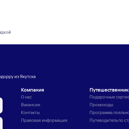
здкой
ндорру из Якутска
Компания
Путешественни
О нас
Подарочные серти
Вакансии
Промокоды
Контакты
Программа лояльн
Правовая информация
Путеводитель по с