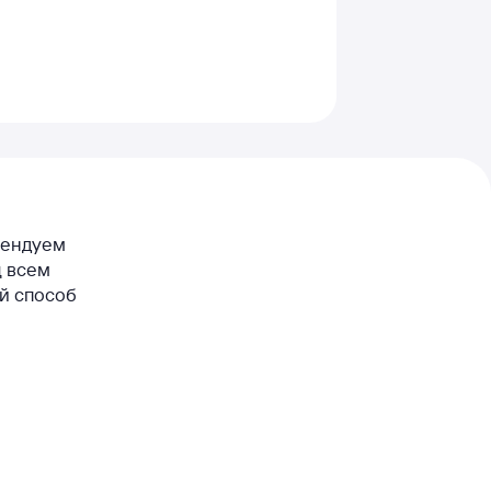
омендуем
ц всем
ый способ