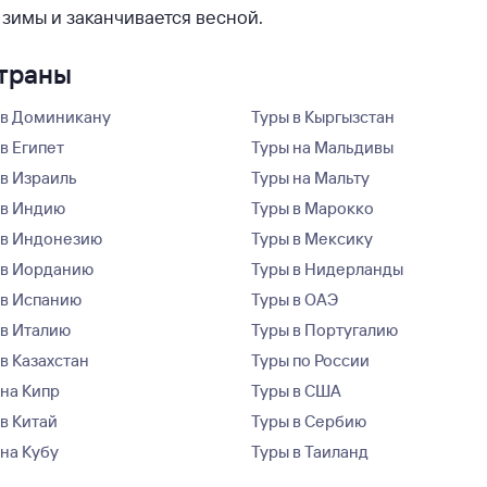
 зимы и заканчивается весной.
страны
 в Доминикану
Туры в Кыргызстан
в Египет
Туры на Мальдивы
 в Израиль
Туры на Мальту
 в Индию
Туры в Марокко
 в Индонезию
Туры в Мексику
 в Иорданию
Туры в Нидерланды
 в Испанию
Туры в ОАЭ
 в Италию
Туры в Португалию
в Казахстан
Туры по России
 на Кипр
Туры в США
 в Китай
Туры в Сербию
 на Кубу
Туры в Таиланд