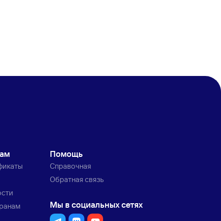
кам
Помощь
фикаты
Справочная
Обратная связь
ости
Мы в социальных сетях
транам