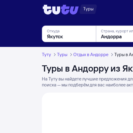
Туры
Откуда
Страна, курорт и
Туту
Туры
Отдых в Андорре
Туры в А
Туры в Андорру из Я
На Туту вы найдете лучшие предложения дл
поиска — мы подберём для вас наиболее акт