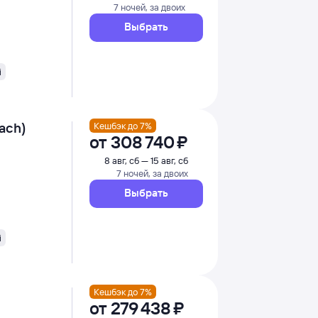
7 ночей, за двоих
Выбрать
i
each)
Кешбэк до 7%
от
308 ⁠740 ⁠₽
8 авг, сб — 15 авг, сб
7 ночей, за двоих
Выбрать
i
Кешбэк до 7%
от
279 ⁠438 ⁠₽