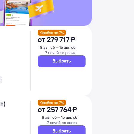
Кешбэк до 7%
от
279 ⁠717 ⁠₽
8 авг, сб — 15 авг, сб
7 ночей, за двоих
Выбрать
i
ch)
Кешбэк до 7%
от
257 ⁠764 ⁠₽
8 авг, сб — 15 авг, сб
7 ночей, за двоих
Выбрать