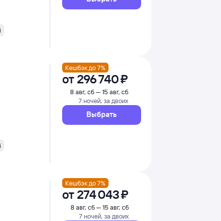
i
Кешбэк до 7%
от
296 ⁠740 ⁠₽
8 авг, сб — 15 авг, сб
7 ночей, за двоих
Выбрать
i
Кешбэк до 7%
от
274 ⁠043 ⁠₽
8 авг, сб — 15 авг, сб
7 ночей, за двоих