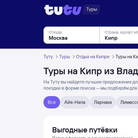
Туры
Откуда
Страна, курорт и
Туту
Туры
Отдых на Кипре
Туры на К
Туры на Кипр из Вла
На Туту вы найдете лучшие предложения для
поездки в форме поиска — мы подберём для
Все
Айя-Напа
Ларнака
Лимасс
Выгодные путёвки