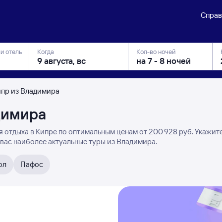
Справ
ли отель
Когда
Кол-во ночей
ипр из Владимира
димира
 отдыха в Кипре по оптимальным ценам от 200 ⁠928 руб. Укажит
 вас наиболее актуальные туры из Владимира.
ол
Пафос