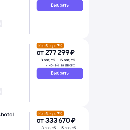
Выбрать
i
Кешбэк до 7%
от
277 ⁠299 ⁠₽
8 авг, сб — 15 авг, сб
7 ночей, за двоих
Выбрать
i
chotel
Кешбэк до 7%
от
333 ⁠670 ⁠₽
8 авг, сб — 15 авг, сб