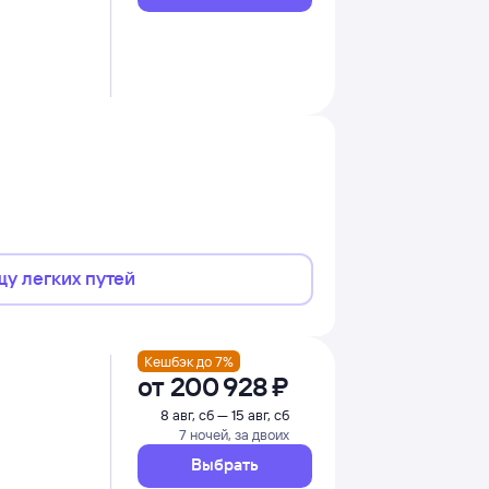
щу легких путей
Кешбэк до 7%
от
200 ⁠928 ⁠₽
8 авг, сб — 15 авг, сб
7 ночей, за двоих
Выбрать