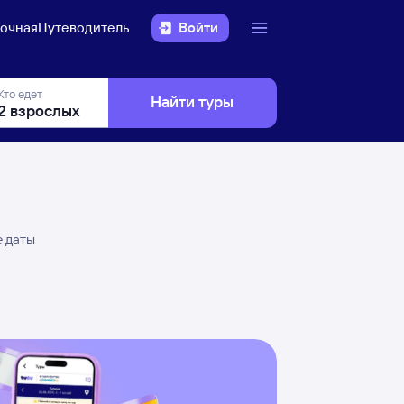
очная
Путеводитель
Войти
Кто едет
Найти туры
е даты