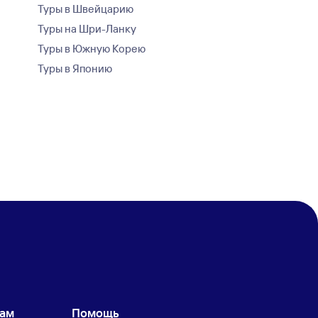
Туры в Швейцарию
Туры на Шри-Ланку
Туры в Южную Корею
Туры в Японию
кам
Помощь