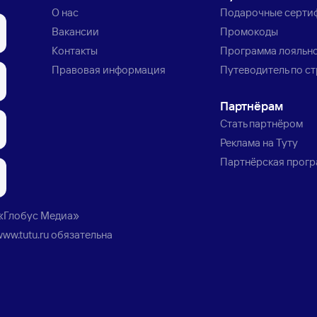
О нас
Подарочные серти
Вакансии
Промокоды
Контакты
Программа лояльн
Правовая информация
Путеводитель по с
Партнёрам
Стать партнёром
Реклама на Туту
Партнёрская прог
«Глобус Медиа»
www.tutu.ru
обязательна