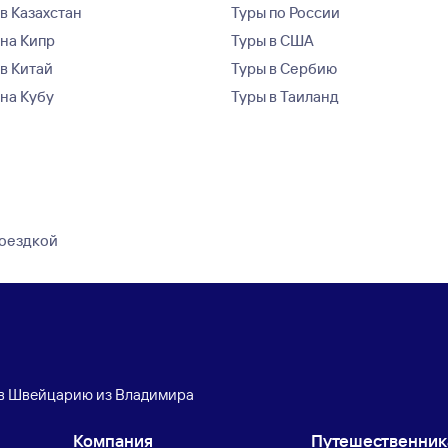
в Казахстан
Туры по России
 на Кипр
Туры в США
 в Китай
Туры в Сербию
 на Кубу
Туры в Таиланд
поездкой
в Швейцарию из Владимира
Компания
Путешественни