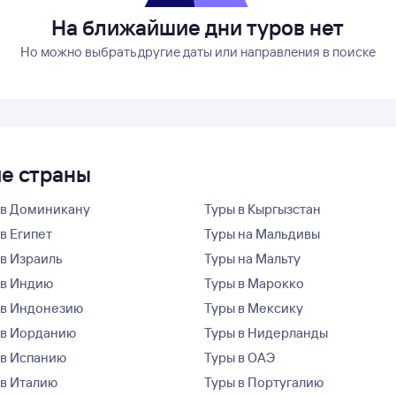
На ближайшие дни туров нет
Но можно выбрать другие даты или направления в поиске
ие страны
 в Доминикану
Туры в Кыргызстан
в Египет
Туры на Мальдивы
 в Израиль
Туры на Мальту
 в Индию
Туры в Марокко
 в Индонезию
Туры в Мексику
 в Иорданию
Туры в Нидерланды
 в Испанию
Туры в ОАЭ
 в Италию
Туры в Португалию