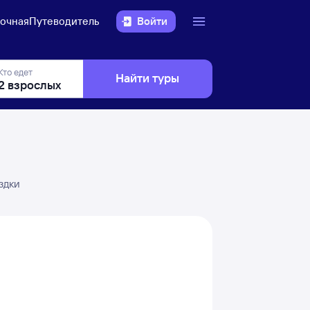
очная
Путеводитель
Войти
Кто едет
Найти туры
здки