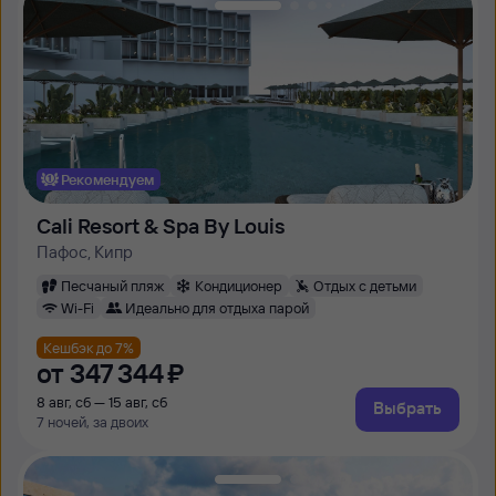
Рекомендуем
Cali Resort & Spa By Louis
Пафос, Кипр
Песчаный пляж
Кондиционер
Отдых с детьми
Wi-Fi
Идеально для отдыха парой
Кешбэк до 7%
от
347 ⁠344 ⁠₽
8 авг, сб — 15 авг, сб
Выбрать
7 ночей, за двоих