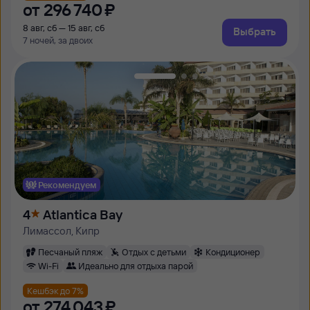
от
296 ⁠740 ⁠₽
8 авг, сб — 15 авг, сб
Выбрать
7 ночей, за двоих
Рекомендуем
4
Atlantica Bay
Лимассол, Кипр
Песчаный пляж
Отдых с детьми
Кондиционер
Wi-Fi
Идеально для отдыха парой
Кешбэк до 7%
от
274 ⁠043 ⁠₽