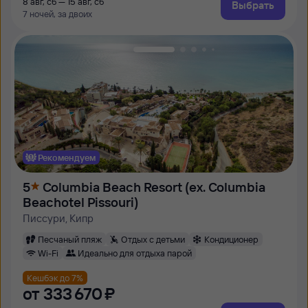
8 авг, сб — 15 авг, сб
Выбрать
7 ночей, за двоих
Рекомендуем
5
Columbia Beach Resort (ex. Columbia
Beachotel Pissouri)
Писсури, Кипр
Песчаный пляж
Отдых с детьми
Кондиционер
Wi-Fi
Идеально для отдыха парой
Кешбэк до 7%
от
333 ⁠670 ⁠₽