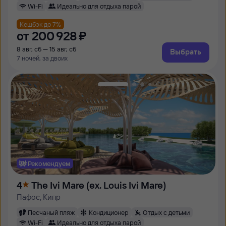
Wi-Fi
Идеально для отдыха парой
Кешбэк до 7%
от
200 ⁠928 ⁠₽
8 авг, сб — 15 авг, сб
Выбрать
7 ночей, за двоих
Рекомендуем
4
The Ivi Mare (ex. Louis Ivi Mare)
Пафос, Кипр
Песчаный пляж
Кондиционер
Отдых с детьми
Wi-Fi
Идеально для отдыха парой