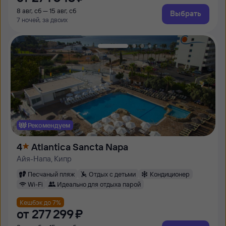
8 авг, сб — 15 авг, сб
Выбрать
7 ночей, за двоих
Рекомендуем
4
Atlantica Sancta Napa
Айя-Напа, Кипр
Песчаный пляж
Отдых с детьми
Кондиционер
Wi-Fi
Идеально для отдыха парой
Кешбэк до 7%
от
277 ⁠299 ⁠₽