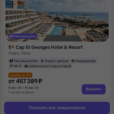
Рекомендуем
5
Cap St Georges Hotel & Resort
Пафос, Кипр
Песчаный пляж
Отдых с детьми
Кондиционер
Wi-Fi
Идеально для отдыха парой
Кешбэк до 7%
от
457 ⁠389 ⁠₽
8 авг, сб — 15 авг, сб
Выбрать
7 ночей, за двоих
Показать все предложения