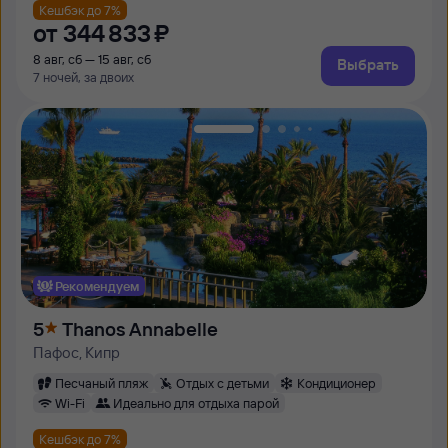
Кешбэк до 7%
от
344 ⁠833 ⁠₽
8 авг, сб — 15 авг, сб
Выбрать
7 ночей, за двоих
Рекомендуем
5
Thanos Annabelle
Пафос, Кипр
Песчаный пляж
Отдых с детьми
Кондиционер
Wi-Fi
Идеально для отдыха парой
Кешбэк до 7%