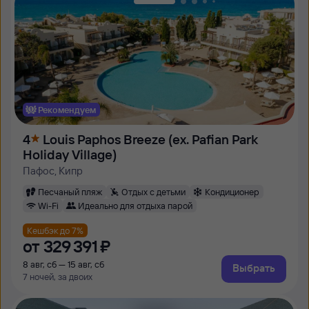
Рекомендуем
4
Louis Paphos Breeze (ex. Pafian Park
Holiday Village)
Пафос, Кипр
Песчаный пляж
Отдых с детьми
Кондиционер
Wi-Fi
Идеально для отдыха парой
Кешбэк до 7%
от
329 ⁠391 ⁠₽
8 авг, сб — 15 авг, сб
Выбрать
7 ночей, за двоих