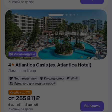
7 ночей, за двоих
Рекомендуем
4
Atlantica Oasis (ex. Atlantica Hotel)
Лимассол, Кипр
Песчаный пляж
Кондиционер
Wi-Fi
Идеально для отдыха парой
Кешбэк до 7%
от
255 ⁠811 ⁠₽
8 авг, сб — 15 авг, сб
Выбрать
7 ночей, за двоих