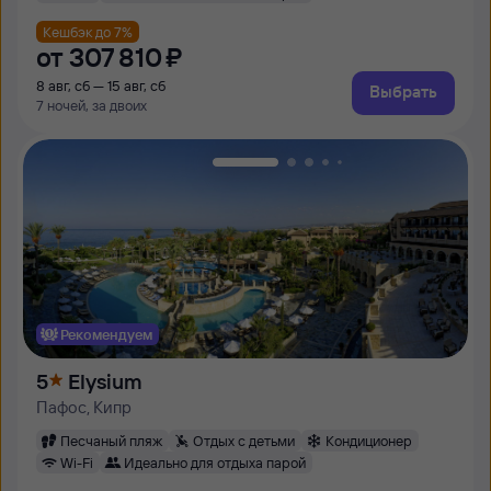
Кешбэк до 7%
от
307 ⁠810 ⁠₽
8 авг, сб — 15 авг, сб
Выбрать
7 ночей, за двоих
Рекомендуем
5
Elysium
Пафос, Кипр
Песчаный пляж
Отдых с детьми
Кондиционер
Wi-Fi
Идеально для отдыха парой