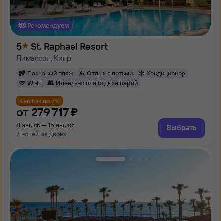
Рекомендуем
5
St. Raphael Resort
Лимассол, Кипр
Песчаный пляж
Отдых с детьми
Кондиционер
Wi-Fi
Идеально для отдыха парой
Кешбэк до 7%
от
279 ⁠717 ⁠₽
8 авг, сб — 15 авг, сб
Выбрать
7 ночей, за двоих