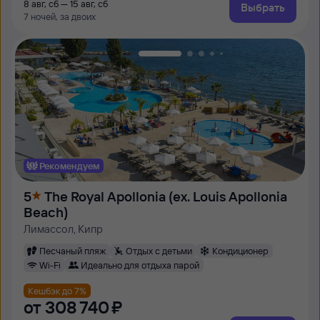
8 авг, сб — 15 авг, сб
Выбрать
7 ночей, за двоих
Рекомендуем
5
The Royal Apollonia (ex. Louis Apollonia
Beach)
Лимассол, Кипр
Песчаный пляж
Отдых с детьми
Кондиционер
Wi-Fi
Идеально для отдыха парой
Кешбэк до 7%
от
308 ⁠740 ⁠₽