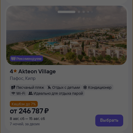
Рекомендуем
4
Akteon Village
Пафос, Кипр
Песчаный пляж
Отдых с детьми
Кондиционер
Wi-Fi
Идеально для отдыха парой
Кешбэк до 7%
от
246 ⁠787 ⁠₽
8 авг, сб — 15 авг, сб
Выбрать
7 ночей, за двоих